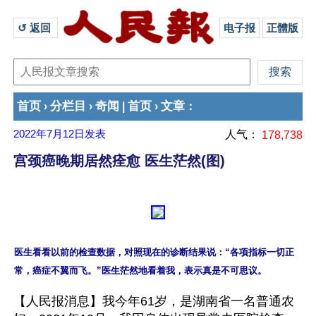
↺ 返回 
电子报
正體版
首页
分栏目
奇闻
首页
文章
›
›
|
›
：
2022年7月12日
发表
人气：
178,738
宫颈癌晚期居然痊愈 医生茫然(图)
医生看看以前的检查数据，对照现在的诊断结果说：“各项指标一切正
【人民报消息】我今年61岁，是湖南省一名普通农