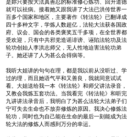
是妳只要按大法真善忍的标准修心炼功、回升道德
就可以祛病。接着她又跟我讲了大法已洪传世界一
百多个国家和地区，主要著作《转法轮》已翻译成
四十多种文字，学炼人数超亿，法轮大法获各国政
府、议会、国会的各类褒奖五千多项，在全世界都
受欢迎，只有中共邪党造谣诽谤、诬陷法轮功及法
轮功创始人李洪志师父，无人性地迫害法轮功弟
子。她还讲了人为甚么会得病等。

我听大姐讲的句句在理，都是我以前从没听过、学
过的理，而且她语气平和又善良，我就同意试试
看。大姐送给我一本《转法轮》和师父讲法录音，
又教会我炼五套功法。当我看完《转法轮》和听完
九讲讲法录音后，我明白了为甚么法轮大法弟子们
宁可失去生命也不放弃修炼的原因。我决心修炼法
轮功，同时也为自己能在生命的最后一刻能成为法
轮大法的修炼人而感到万分的幸运。
