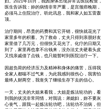
妇。2021年10月，我因身体出现异常去医院检查，
医生告诉我：妳的病情非常严重，是宫颈癌晚期，
必须马上住院治疗。听此讯息，我和家人如五雷轰
顶。

治疗期间，昂贵的药费和其它开销，很快就花光了
家里多年的积蓄。为了救命，丈夫只得到亲朋好友
家里借了几万元，但很快又花光了。化疗的日期又
到了，家里再也拿不出钱来，没办法丈夫硬着头皮
又找亲戚借了点钱，也只能暂时到医院治疗一下。

因超负荷的经济压力及精神和身体的痛苦，压得我
全家人都喘不过气来，为此我感到很伤心，我害怕
最终人财两空，我丧失了继续生存下去的信心。

一天，丈夫的大姐来看我，大姐是炼法轮功的，看
到我的状况非常同情，对我说：弟媳妇，妳不要灰
心丧气，跟我一起炼法轮功吧，法轮功不治病，但