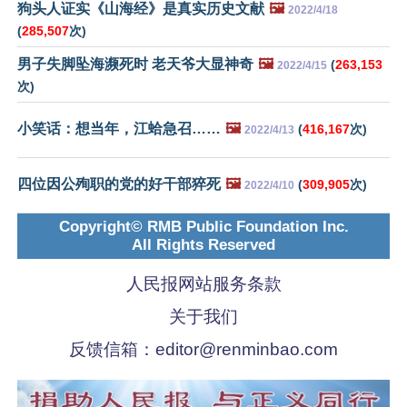
狗头人证实《山海经》是真实历史文献
🖼️
2022/4/18
(
285,507
次)
男子失脚坠海濒死时 老天爷大显神奇
🖼️
(
263,153
2022/4/15
次)
小笑话：想当年，江蛤急召……
🖼️
(
416,167
次)
2022/4/13
四位因公殉职的党的好干部猝死
🖼️
(
309,905
次)
2022/4/10
Copyright© RMB Public Foundation Inc.
All Rights Reserved
人民报网站服务条款
关于我们
反馈信箱：
editor@renminbao.com