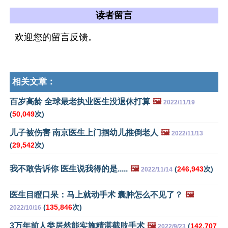
读者留言
欢迎您的留言反馈。
相关文章：
百岁高龄 全球最老执业医生没退休打算
🖼️
2022/11/19
(
50,049
次)
儿子被伤害 南京医生上门掴幼儿推倒老人
🖼️
2022/11/13
(
29,542
次)
我不敢告诉你 医生说我得的是.....
🖼️
(
246,943
次)
2022/11/14
医生目瞪口呆：马上就动手术 囊肿怎么不见了？
🖼️
(
135,846
次)
2022/10/16
3万年前人类居然能实施精湛截肢手术
🖼️
(
142,707
2022/9/23