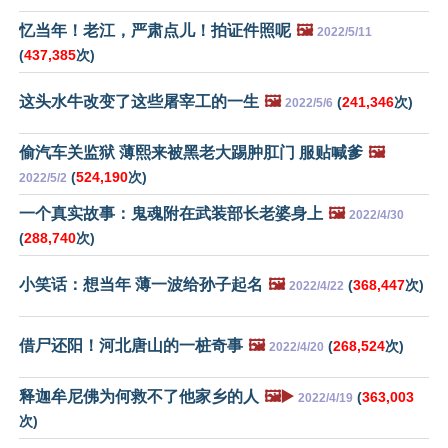
忆当年！老江，严肃点儿！拍证件照呢
🖼️
2022/5/11
(
437,385
次)
这头水牛改变了这些屠宰工的一生
🖼️
(
241,346
次)
2022/5/6
偷汽车关监狱 薄熙来被黑老大踢肿肛门 服贴喊爹
🖼️
(
524,190
次)
2022/5/2
一个真实故事：鬼魂附在武装部长老婆身上
🖼️
2022/4/30
(
288,740
次)
小笑话：想当年 薄一波给孙子起名
🖼️
(
368,447
次)
2022/4/22
借尸还阳！河北唐山的一桩奇事
🖼️
(
268,524
次)
2022/4/20
释迦牟尼佛为何救不了他家乡的人
🖼️▶️
(
363,003
2022/4/19
次)