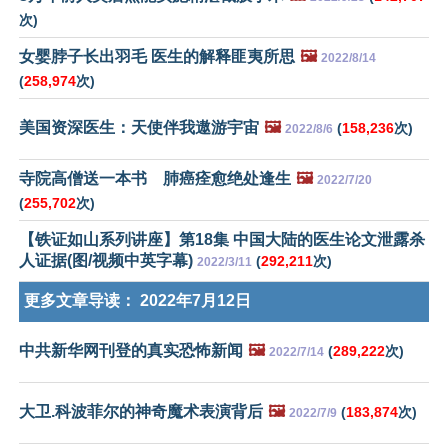
次)
女婴脖子长出羽毛 医生的解释匪夷所思
🖼️
2022/8/14
(
258,974
次)
美国资深医生：天使伴我遨游宇宙
🖼️
(
158,236
次)
2022/8/6
寺院高僧送一本书 肺癌痊愈绝处逢生
🖼️
2022/7/20
(
255,702
次)
【铁证如山系列讲座】第18集 中国大陆的医生论文泄露杀
人证据(图/视频中英字幕)
(
292,211
次)
2022/3/11
更多文章导读：
2022年7月12日
中共新华网刊登的真实恐怖新闻
🖼️
(
289,222
次)
2022/7/14
大卫.科波菲尔的神奇魔术表演背后
🖼️
(
183,874
次)
2022/7/9