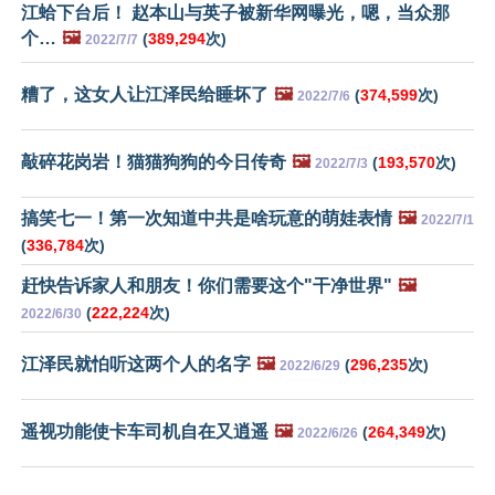
江蛤下台后！ 赵本山与英子被新华网曝光，嗯，当众那
个…
🖼️
(
389,294
次)
2022/7/7
糟了，这女人让江泽民给睡坏了
🖼️
(
374,599
次)
2022/7/6
敲碎花岗岩！猫猫狗狗的今日传奇
🖼️
(
193,570
次)
2022/7/3
搞笑七一！第一次知道中共是啥玩意的萌娃表情
🖼️
2022/7/1
(
336,784
次)
赶快告诉家人和朋友！你们需要这个"干净世界"
🖼️
(
222,224
次)
2022/6/30
江泽民就怕听这两个人的名字
🖼️
(
296,235
次)
2022/6/29
遥视功能使卡车司机自在又逍遥
🖼️
(
264,349
次)
2022/6/26