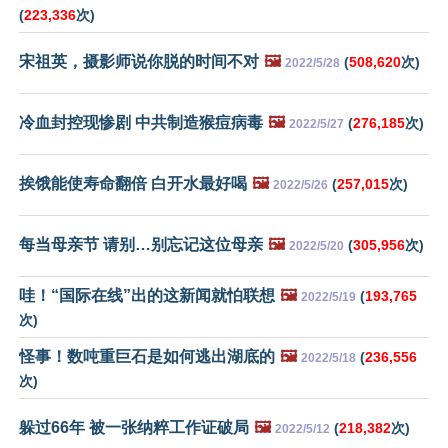
(
223,336
次)
宋祖英，摄影师说你脱的时间不对
🖼️
(
508,620
次)
2022/5/28
冷血封控现惨剧 中共制造猴痘病毒
🖼️
(
276,185
次)
2022/5/27
挨饿能使寿命翻倍 白开水最好喝
🖼️
(
257,015
次)
2022/5/26
每当母亲节 请别…别忘记这位母亲
🖼️
(
305,956
次)
2022/5/20
哇！“国际在线”出的这新闻就怕联想
🖼️
(
193,765
2022/5/19
次)
怪事！数吨重巨石是如何逃出湖底的
🖼️
(
236,556
2022/5/18
次)
躲过66年 被一张纳粹工作证破局
🖼️
(
218,382
次)
2022/5/12