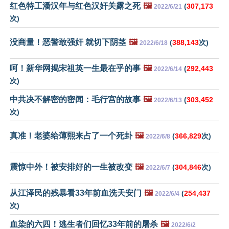
红色特工潘汉年与红色汉奸关露之死
🖼️
(
307,173
2022/6/21
次)
没商量！恶警敢强奸 就切下阴茎
🖼️
(
388,143
次)
2022/6/18
呵！新华网揭宋祖英一生最在乎的事
🖼️
(
292,443
2022/6/14
次)
中共决不解密的密闻：毛行宫的故事
🖼️
(
303,452
2022/6/13
次)
真准！老婆给薄熙来占了一个死卦
🖼️
(
366,829
次)
2022/6/8
震惊中外！被安排好的一生被改变
🖼️
(
304,846
次)
2022/6/7
从江泽民的残暴看33年前血洗天安门
🖼️
(
254,437
2022/6/4
次)
血染的六四！逃生者们回忆33年前的屠杀
🖼️
2022/6/2