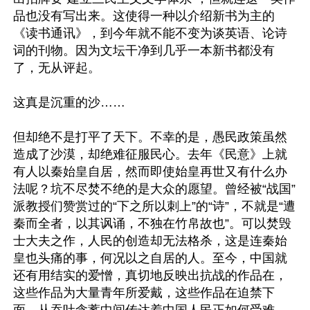
品也没有写出来。这使得一种以介绍新书为主的
《读书通讯》，到今年就不能不变为谈英语、论诗
词的刊物。因为文坛干净到几乎一本新书都没有
了，无从评起。 

这真是沉重的沙…… 

但却绝不是打平了天下。不幸的是，愚民政策虽然
造成了沙漠，却绝难征服民心。去年《民意》上就
有人以秦始皇自居，然而即使始皇再世又有什么办
法呢？坑不尽焚不绝的是大众的愿望。曾经被“战国”
派教授们赞赏过的“下之所以刺上”的“诗”，不就是“遭
秦而全者，以其讽诵，不独在竹帛故也”。可以焚毁
士大夫之作，人民的创造却无法格杀，这是连秦始
皇也头痛的事，何况以之自居的人。至今，中国就
还有用结实的爱憎，真切地反映出抗战的作品在，
这些作品为大量青年所爱戴，这些作品在迫禁下
面，从吞吐含蓄中间传达着中国人民正如何受难、