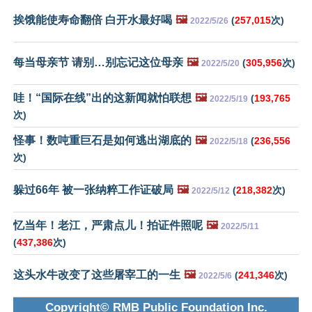
挨饿能使寿命翻倍 白开水最好喝
🖼️
(
257,015
次)
2022/5/26
每当母亲节 请别…别忘记这位母亲
🖼️
(
305,956
次)
2022/5/20
哇！“国际在线”出的这新闻就怕联想
🖼️
(
193,765
2022/5/19
次)
怪事！数吨重巨石是如何逃出湖底的
🖼️
(
236,556
2022/5/18
次)
躲过66年 被一张纳粹工作证破局
🖼️
(
218,382
次)
2022/5/12
忆当年！老江，严肃点儿！拍证件照呢
🖼️
2022/5/11
(
437,386
次)
这头水牛改变了这些屠宰工的一生
🖼️
(
241,346
次)
2022/5/6
Copyright© RMB Public Foundation Inc.