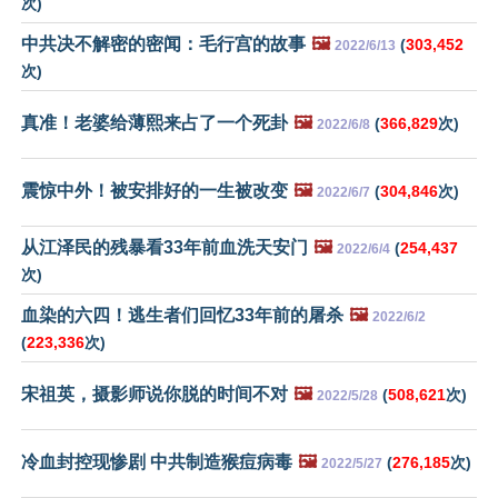
次)
中共决不解密的密闻：毛行宫的故事
🖼️
(
303,452
2022/6/13
次)
真准！老婆给薄熙来占了一个死卦
🖼️
(
366,829
次)
2022/6/8
震惊中外！被安排好的一生被改变
🖼️
(
304,846
次)
2022/6/7
从江泽民的残暴看33年前血洗天安门
🖼️
(
254,437
2022/6/4
次)
血染的六四！逃生者们回忆33年前的屠杀
🖼️
2022/6/2
(
223,336
次)
宋祖英，摄影师说你脱的时间不对
🖼️
(
508,621
次)
2022/5/28
冷血封控现惨剧 中共制造猴痘病毒
🖼️
(
276,185
次)
2022/5/27