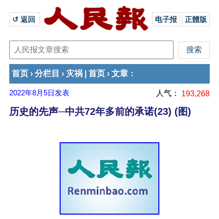
↺ 返回 
电子报
正體版
首页
分栏目
灾祸
首页
文章
›
›
|
›
：
2022年8月5日
发表
人气：
193,268
历史的先声─中共72年多前的承诺(23) (图)