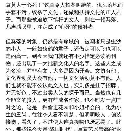
哀莫大于心死！”这真令人拍案叫绝的。仇头落地而
手套不污，绞杀了文化，还做稳扶持文化的正人君
子。而那些被迫放下笔杆的文人，则在一顿奚落、
几声感叹里，注定成了“心死”的候补者。 

但奚落的对象，仍然是有畛域的，被嘲者只是虫沙
的小人，一般如猿鹤的君子，还做定可以飞也可以
走的高士。到今天我们就还有不少指定必读的刊
物，还出现了一大批新文化人的名字。这些人之成
为名流，并非有文，大多是因为开会。文协有他，
文化界动员大会有他，一切文化活动莫不有他。人
们也就不能不公认此文人也，实则多是挂了招牌，
并无货色，不过出卖人头的探子而已。当然也有几
个能文的贵人，更有些成名作家，也不时发一点匡
时之论。这是一种偷进花园和小姐相会的，化为小
生的丑脚，往往令人看不清楚，但明明咬人，偏装
接吻，看久了，不过使人连真接吻也厌恶罢了。此
外，那些说今天是“战国时代”，写着艺术崇高的“永