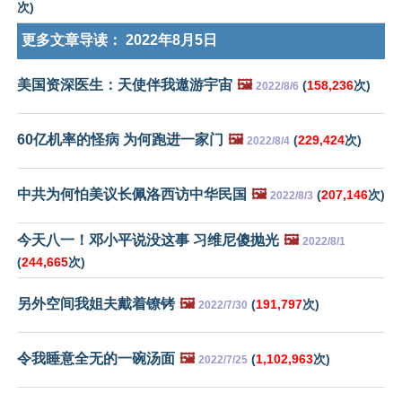
次)
更多文章导读：
2022年8月5日
美国资深医生：天使伴我遨游宇宙
🖼️
(
158,236
次)
2022/8/6
60亿机率的怪病 为何跑进一家门
🖼️
(
229,424
次)
2022/8/4
中共为何怕美议长佩洛西访中华民国
🖼️
(
207,146
次)
2022/8/3
今天八一！邓小平说没这事 习维尼傻抛光
🖼️
2022/8/1
(
244,665
次)
另外空间我姐夫戴着镣铐
🖼️
(
191,797
次)
2022/7/30
令我睡意全无的一碗汤面
🖼️
(
1,102,963
次)
2022/7/25