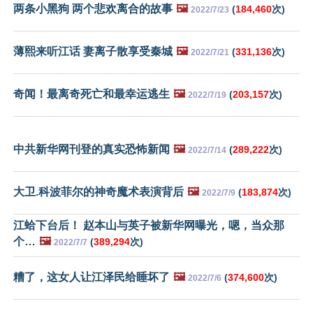
两条小黑狗 两个悲欢离合的故事
🖼️
(
184,460
次)
2022/7/23
薄熙来听江话 妻离子散享受秦城
🖼️
(
331,136
次)
2022/7/21
奇闻！最离奇死亡和最幸运逃生
🖼️
(
203,157
次)
2022/7/19
中共新华网刊登的真实恐怖新闻
🖼️
(
289,222
次)
2022/7/14
大卫.科波菲尔的神奇魔术表演背后
🖼️
(
183,874
次)
2022/7/9
江蛤下台后！ 赵本山与英子被新华网曝光，嗯，当众那
个…
🖼️
(
389,294
次)
2022/7/7
糟了，这女人让江泽民给睡坏了
🖼️
(
374,600
次)
2022/7/6