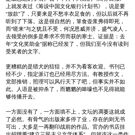
上就发表过《筹设中国文化银行计划书》，说是要
“放款”了，只要来是不愁丰衣足食的，但以后就不再
听到了下落。这是很自然的，箪食壶浆弗得即死，
而“嗟来”与之犹且不受，何况恩威并济，盛气凌人，
去领受的倒多是希求不劳而获的寒士。证据是：去
年“文化奖助金”据称已经发了，但我们至今没有读到
受奖者的文字。 

更糟糕的是猎犬的狺狺，并不为看客欢迎。书刊已
经不少，指定派订也已经用尽方法。有教授作文，
党部推销，照理可以风行天下了吧，但事实并不如
此。人语是被抑杀了，而魍魍的嗥嚎也不见得就能
够传播开去。 

一方面没有了，一方面填不上，文坛的凋萎这就成
了必然。有骨气的出版家多停了业，存在的则无书
可出，大多是一再翻印战前的作品。官办的书店挂
出招牌要“建立三民主义文学体系”，但就连这一类作