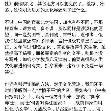
性》)陪都如此，其它地方可以想见的了。荒凉，冷
落，这说明大后方的文化界还剩了些什么。 

不过，中国的官家比之法国，却也有些不同，不那
样直率，讲方式，多奇谋，所以同样是沙漠化的愿
望，同一是焚图书，禁刊物，封书店，逼作者，但
我们这里就还有许多排场，言行也极其堂皇而且公
正。去年叫过“建设文化”，宣布要改善作家生活。虽
然提高了稿费，而被圈定的作者的文字，则根本没
有写处；加给小学教员几元津贴，偏要说得和人类
文化前进如何有关。拆穿看来，这终于不免是一场
笑话。 

也还有移尸诈骗的方法。对于文化荒凉，我们还不
时能够听到一点“愤愤不平”的声音。譬如去年《中央
日报副刊》上，就有一位青年出来，据说：“国家
养‘士’，而‘士’何曾对得住国家？……战前作家们叫
过‘国防文学’，民族战争，抗战后那里去了……唉，