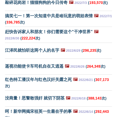
敲碎花岗岩！猫猫狗狗的今日传奇
🖼️
(
193,570
次)
2022/7/3
搞笑七一！第一次知道中共是啥玩意的萌娃表情
🖼️
2022/7/1
(
336,785
次)
赶快告诉家人和朋友！你们需要这个"干净世界"
🖼️
(
222,224
次)
2022/6/30
江泽民就怕听这两个人的名字
🖼️
(
296,235
次)
2022/6/29
遥视功能使卡车司机自在又逍遥
🖼️
(
264,349
次)
2022/6/26
红色特工潘汉年与红色汉奸关露之死
🖼️
(
307,173
2022/6/21
次)
没商量！恶警敢强奸 就切下阴茎
🖼️
(
388,143
次)
2022/6/18
呵！新华网揭宋祖英一生最在乎的事
🖼️
(
292,443
2022/6/14