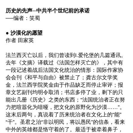
历史的先声─中共半个世纪前的承诺
──编者：笑蜀

● 沙漠化的愿望
作者 田家英

法兰西灭亡以后，我们曾读到I.爱伦堡的几篇通讯。
去年《文摘》译载过《法国怎样灭亡的》，其中有
一段记述着战后法国文化统治的情形：国际作家协
会会刊《和平与自由》被禁止了；龚古尔文学奖
金，法兰西学院奖金由于作品缺乏而停止审评；报
章文艺副刊均明令取消；书店多停了业，剩下的只
能出几册《历史》之类的东西；“法国统治者正在努
力把喧嚣化为喑哑，把文化的原野化为沙漠……”。
这末后两句，真说着了历来统治者在文化上的“能”
“干”。圣君之治“非以明民，将以愚民”的信条，看来
中外的英雄都是恪守着的了。最适于被牵着鼻子，