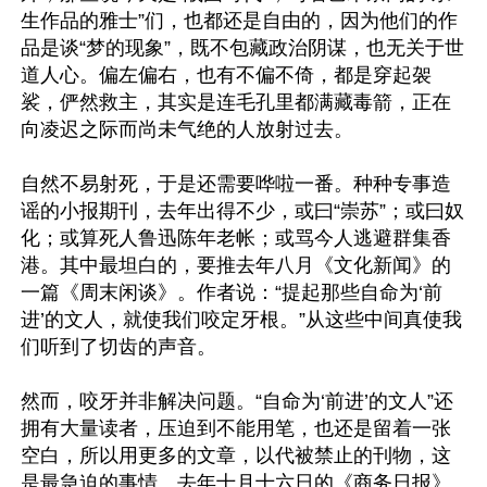
生作品的雅士”们，也都还是自由的，因为他们的作
品是谈“梦的现象”，既不包藏政治阴谋，也无关于世
道人心。偏左偏右，也有不偏不倚，都是穿起袈
裟，俨然救主，其实是连毛孔里都满藏毒箭，正在
向凌迟之际而尚未气绝的人放射过去。 

自然不易射死，于是还需要哗啦一番。种种专事造
谣的小报期刊，去年出得不少，或曰“崇苏”；或曰奴
化；或算死人鲁迅陈年老帐；或骂今人逃避群集香
港。其中最坦白的，要推去年八月《文化新闻》的
一篇《周末闲谈》。作者说：“提起那些自命为‘前
进’的文人，就使我们咬定牙根。”从这些中间真使我
们听到了切齿的声音。 

然而，咬牙并非解决问题。“自命为‘前进’的文人”还
拥有大量读者，压迫到不能用笔，也还是留着一张
空白，所以用更多的文章，以代被禁止的刊物，这
是最急迫的事情。去年十月十六日的《商务日报》