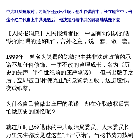
中共非法建政时，习近平还没出生呢，他生在谎言中，长在谎言中，当
这个红二代当上中共党魁后，他决定沿着中共的邪路继续走下去！
【人民报消息】人民报编者按：中国有句讥讽的话
“说的比唱的还好听”，言外之意，说一套、做一套。

1999年，笔名为笑蜀的陈敏把中共非法建政前的承
诺不加任何修饰、一字不改的整理成书，名为《历
史的先声─半个世纪前的庄严承诺》。但书出版了之
后，立即被自诩“伟光正”的党紧急回收，送进造纸厂
变成纸浆。

为什么自己曾做出庄严的承诺，却在夺取政权后害
怕做历史的回忆呢？

就连届时已经退休的中共政治局委员、人大委员长
万里先生都没见过这些“庄严承诺”。当秘书费力找到