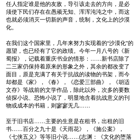
任人指定谁是他的友敌，导引该走去的方向，是必
须使下民们存在在愚顽无知、浑浑沌沌之中，而这
也就必须消灭一切新的声音，统制，文化上的沙漠
化。 

在我们这个国家里，几年来努力实现着的“沙漠化”的
愿望，也已经有了它的政绩。今年一月八号的《新
蜀报》，记载着重庆书业的情形：……新书店除了
二三家仍保持着原来的形象之外，其余的都改变了
面目，原是充满了有关于抗战的读物的书架，而今
却都是《家》，《春》，《恋爱三部曲》，《胡适
文存》等战前的文学作品，除此以外，次多的要数
侦探小说、恐怖小说了，明显地含着抗战意义的刊
物或成本的书籍，则寥寥无几…… 

至于旧书店……主要的生意是在租书，出租的旧
书……百分之九十是《天雨花》，《施公案》，
《七侠五义》等等旧小说……(志渊：《文化的堕落