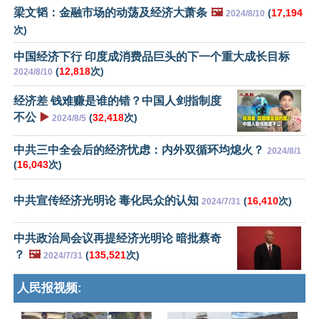
梁文韬：金融市场的动荡及经济大萧条
🖼️
(
17,194
2024/8/10
次)
中国经济下行 印度成消费品巨头的下一个重大成长目标
(
12,818
次)
2024/8/10
经济差 钱难赚是谁的错？中国人剑指制度
不公
▶️
(
32,418
次)
2024/8/5
中共三中全会后的经济忧虑：内外双循环均熄火？
2024/8/1
(
16,043
次)
中共宣传经济光明论 毒化民众的认知
(
16,410
次)
2024/7/31
中共政治局会议再提经济光明论 暗批蔡奇
？
🖼️
(
135,521
次)
2024/7/31
人民报视频: