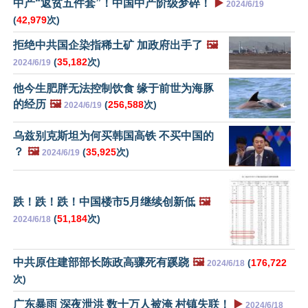
中产“返贫五件套”！中国中产阶级梦碎！
▶️
2024/6/19
(
42,979
次)
拒绝中共国企染指稀土矿 加政府出手了
🖼️
(
35,182
次)
2024/6/19
他今生肥胖无法控制饮食 缘于前世为海豚
的经历
🖼️
(
256,588
次)
2024/6/19
乌兹别克斯坦为何买韩国高铁 不买中国的
？
🖼️
(
35,925
次)
2024/6/19
跌！跌！跌！中国楼市5月继续创新低
🖼️
(
51,184
次)
2024/6/18
中共原住建部部长陈政高骤死有蹊跷
🖼️
(
176,722
2024/6/18
次)
广东暴雨 深夜泄洪 数十万人被淹 村镇失联！
▶️
2024/6/18