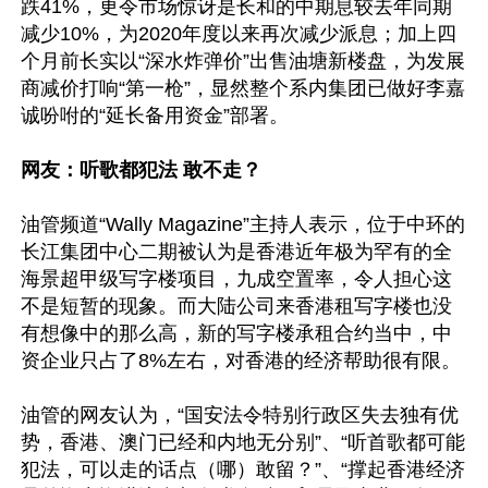
跌41%，更令市场惊讶是长和的中期息较去年同期
减少10%，为2020年度以来再次减少派息；加上四
个月前长实以“深水炸弹价”出售油塘新楼盘，为发展
商减价打响“第一枪”，显然整个系内集团已做好李嘉
诚吩咐的“延长备用资金”部署。

网友：听歌都犯法 敢不走？
油管频道“Wally Magazine”主持人表示，位于中环的
长江集团中心二期被认为是香港近年极为罕有的全
海景超甲级写字楼项目，九成空置率，令人担心这
不是短暂的现象。而大陆公司来香港租写字楼也没
有想像中的那么高，新的写字楼承租合约当中，中
资企业只占了8%左右，对香港的经济帮助很有限。

油管的网友认为，“国安法令特别行政区失去独有优
势，香港、澳门已经和内地无分别”、“听首歌都可能
犯法，可以走的话点（哪）敢留？”、“撑起香港经济