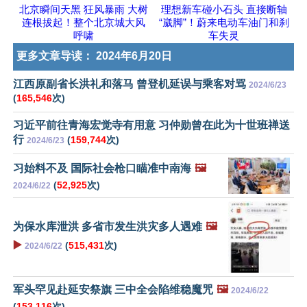
北京瞬间天黑 狂风暴雨 大树
理想新车碰小石头 直接断轴
连根拔起！整个北京城大风
“崴脚”！蔚来电动车油门和刹
呼啸
车失灵
更多文章导读：
2024年6月20日
江西原副省长洪礼和落马 曾登机延误与乘客对骂
2024/6/23
(
165,546
次)
习近平前往青海宏觉寺有用意 习仲勋曾在此为十世班禅送
行
(
159,744
次)
2024/6/23
习始料不及 国际社会枪口瞄准中南海
🖼️
(
52,925
次)
2024/6/22
为保水库泄洪 多省市发生洪灾多人遇难
🖼️
▶️
(
515,431
次)
2024/6/22
军头罕见赴延安祭旗 三中全会陷维稳魔咒
🖼️
2024/6/22
(
153,116
次)