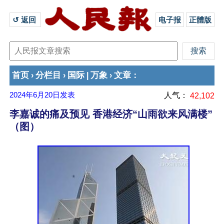
↺ 返回 
电子报
正體版
首页
分栏目
国际
万象
文章
›
›
|
›
：
2024年6月20日
发表
人气：
42,102
李嘉诚的痛及预见 香港经济“山雨欲来风满楼”
（图）