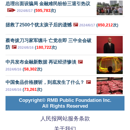
总理出面设骗局 金融难民纷纷三退引热议
🖼️▶️
(
595,783
次)
2024/6/17
拯救了2500个犹太孩子后的遗憾
🖼️
(
850,212
次)
2024/6/17
蔡奇拔刀习家军缠斗 亡党在即 三中全会破
防
🖼️
(
180,722
次)
2024/6/16
中共发布金融新数据 再证经济惨淡
🖼️
(
58,302
次)
2024/6/16
中国食品价格腰斩，到底发生了什么？
🖼️
(
73,261
次)
2024/6/16
Copyright© RMB Public Foundation Inc.
All Rights Reserved
人民报网站服务条款
关于我们