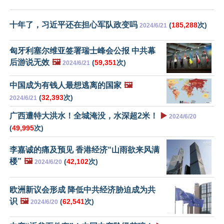
十年了，习近平还在担心军队政变吗
(
185,288
次)
2024/6/21
匈牙利塞尔维亚签署瑞士峰会公报 中共幕
后游说无效
🖼️
(
59,351
次)
2024/6/21
中国成为有钱人最想逃离的国家
🖼️
(
32,393
次)
2024/6/21
广西遭特大洪水！全城淹没，水深超2米！
▶️
2024/6/20
(
49,995
次)
李嘉诚的痛及预见 香港经济“山雨欲来风满
楼”
🖼️
(
42,102
次)
2024/6/20
欧洲新议会形成 降低中共经济胁迫成为共
识
🖼️
(
62,541
次)
2024/6/20