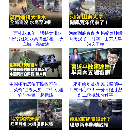
广西桂林30年一遇特大洪水
河南到底有多热 蚂蚁落地瞬
！部分住宅水高淹至2楼！ 火
间烫没了！河南、山东大旱
车站、高铁站
河床干枯
中国多地房价下跌收不住，
一座雕像塑被拆 民众唏嘘中
“白菜价”也没人买｜中共机器
共末日心态！一份情报泄密
狗与特警一起操练
红二代挑战习近平