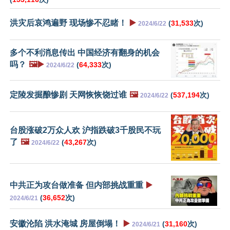
洪灾后哀鸿遍野 现场惨不忍睹！
▶️
(
31,533
次)
2024/6/22
多个不利消息传出 中国经济有翻身的机会
吗？
🖼️▶️
(
64,333
次)
2024/6/22
定陵发掘酿惨剧 天网恢恢饶过谁
🖼️
(
537,194
次)
2024/6/22
台股涨破2万众人欢 沪指跌破3千股民不玩
了
🖼️
(
43,267
次)
2024/6/22
中共正为攻台做准备 但内部挑战重重
▶️
(
36,652
次)
2024/6/21
安徽沦陷 洪水淹城 房屋倒塌！
▶️
(
31,160
次)
2024/6/21