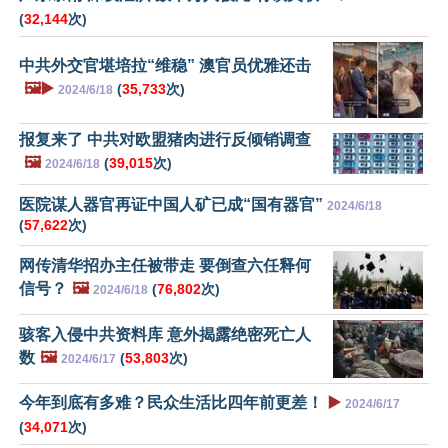
(
32,144
次)
中共外交官堪培拉“维稳” 澳官员优雅还击
🖼️▶️
(
35,733
次)
2024/6/18
报复来了 中共对欧盟猪肉进行反倾销调查
🖼️
(
39,015
次)
2024/6/18
医院谋人器官再证中国人矿已成“国有器官”
2024/6/18
(
57,622
次)
网传清华招办主任被带走 要倒查六任释何
信号？
🖼️
(
76,802
次)
2024/6/18
骇客入侵中共资料库 意外揭露绝密死亡人
数
🖼️
(
53,803
次)
2024/6/17
今年到底有多难？民众生活比四年前更差！
▶️
2024/6/17
(
34,071
次)