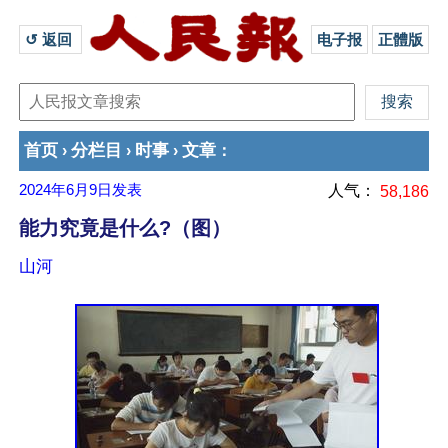
↺ 返回 
电子报
正體版
首页
分栏目
时事
文章
›
›
›
：
2024年6月9日
发表
人气：
58,186
能力究竟是什么?（图）
山河