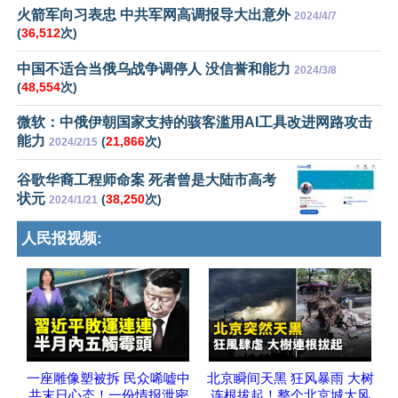
火箭军向习表忠 中共军网高调报导大出意外
2024/4/7
(
36,512
次)
中国不适合当俄乌战争调停人 没信誉和能力
2024/3/8
(
48,554
次)
微软：中俄伊朝国家支持的骇客滥用AI工具改进网路攻击
能力
(
21,866
次)
2024/2/15
谷歌华裔工程师命案 死者曾是大陆市高考
状元
(
38,250
次)
2024/1/21
人民报视频:
一座雕像塑被拆 民众唏嘘中
北京瞬间天黑 狂风暴雨 大树
共末日心态！一份情报泄密
连根拔起！整个北京城大风