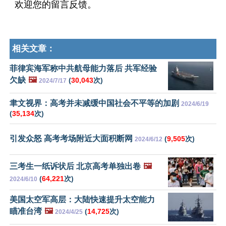
欢迎您的留言反馈。
相关文章：
菲律宾海军称中共航母能力落后 共军经验
欠缺
🖼️
(
30,043
次)
2024/7/17
聿文视界：高考并未减缓中国社会不平等的加剧
2024/6/19
(
35,134
次)
引发众怒 高考考场附近大面积断网
(
9,505
次)
2024/6/12
三考生一纸诉状后 北京高考单独出卷
🖼️
(
64,221
次)
2024/6/10
美国太空军高层：大陆快速提升太空能力
瞄准台湾
🖼️
(
14,725
次)
2024/4/25