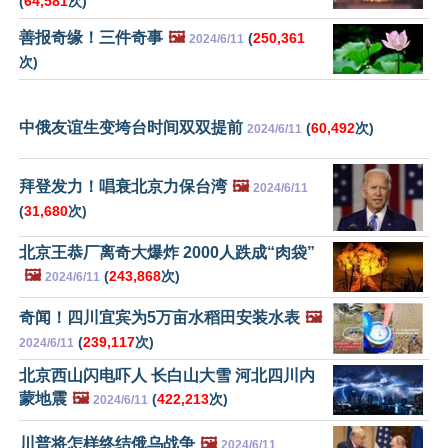
(
64,581
次)
善报奇缘！三件奇事
🖼️
(
250,361
2024/6/11
次)
中俄友谊生变垮台时间双双提前
(
60,492
次)
2024/6/11
拜登发力！唱衰北京力保台湾
🖼️
2024/6/11
(
31,680
次)
北京王恭厂离奇大爆炸 2000人跌成“肉袋”
🖼️
(
243,868
次)
2024/6/11
奇闻！四川宜宾为5万亩水稻田安装水表
🖼️
(
239,117
次)
2024/6/11
北京西山闪电吓人 长白山大雪 河北四川内
蒙地震
🖼️
(
422,213
次)
2024/6/11
川普将怎样终结俄乌战争
🖼️
2024/6/11