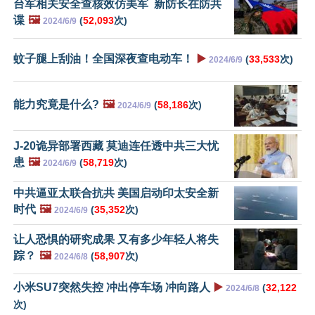
台军相关安全查核效仿美军 新防长在防共
谍
🖼️
(
52,093
次)
2024/6/9
蚊子腿上刮油！全国深夜查电动车！
▶️
(
33,533
次)
2024/6/9
能力究竟是什么?
🖼️
(
58,186
次)
2024/6/9
J-20诡异部署西藏 莫迪连任透中共三大忧
患
🖼️
(
58,719
次)
2024/6/9
中共逼亚太联合抗共 美国启动印太安全新
时代
🖼️
(
35,352
次)
2024/6/9
让人恐惧的研究成果 又有多少年轻人将失
踪？
🖼️
(
58,907
次)
2024/6/8
小米SU7突然失控 冲出停车场 冲向路人
▶️
(
32,122
2024/6/8
次)