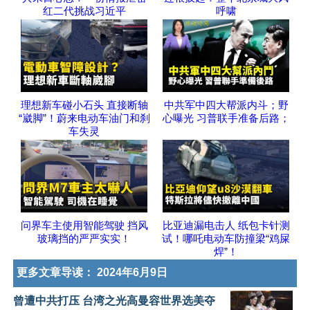
红二代挑战习近平
呼啸
理想新车碰小石头 直接断轴
中共军中四大帮派内斗；野
“崴脚”！蔚来电动车油门和刹
心曝光 习普联手准备后路；
车失灵
问界车主使用智能驾驶 挡风
比亚迪漏电击人 纸包卡针测
玻璃挡的严严实实！
试！哪吒电动车防撞梁“鸡屎
焊”！
更多文章导读：
2024年6月9日
曾遭中共打压 台湾之光高曼容世界选美夺