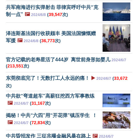
共军南海进行实弹射击 菲律宾呼吁中共“克
制一点”
🖼️
(
39,547
次)
2024/6/8
泽连斯基法国行收获颇丰 美国法国慷慨赠
军援
🖼️
(
36,773
次)
2024/6/8
官方记载的老寿星活了444岁 离世前身形如婴儿
2024/6/7
(
213,551
次)
东莞彻底完了！无数打工人永远的痛！
▶️
(
33,672
2024/6/7
次)
中共欲“弯道超车”高薪狂挖西方军事教练
🖼️
(
31,167
次)
2024/6/7
揭秘！中共“六四”用“开花弹”镇压学生 ！
🖼️
(
72,834
次)
2024/6/7
中共昏招发作 三征兆曝金融风暴在路上
🖼️
2024/6/7