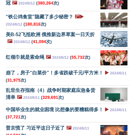
冠
🖼️
(
380,264
次)
2024/6/12
“铁公鸡食堂”隐藏了多少秘密？
🖼️▶️
(
180,816
次)
2024/6/12
美B-52飞抵欧洲 俄推新边界草案一日夭折
🖼️
(
41,094
次)
2024/6/12
红领巾就是索命绳
🖼️
(
55,732
次)
2024/6/12
崩了，房子“白菜价”！多省跌破千元/平方米！
▶️
2024/6/11
(
31,975
次)
乱世生存指南（4）战争时期家庭应急备货
清单
🖼️
(
329,691
次)
2024/6/11
中国毕业生的就业困境 比想像的要糟糕得多！
▶️
2024/6/11
(
37,721
次)
普京慌了 习近平这日子近了
🖼️
2024/6/11