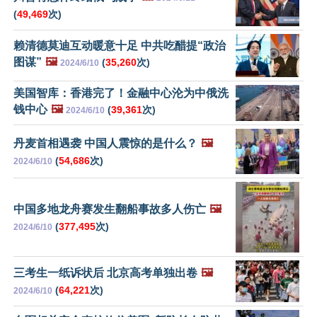
(
49,469
次)
赖清德莫迪互动暖意十足 中共吃醋提“政治
图谋”
🖼️
(
35,260
次)
2024/6/10
美国智库：香港完了！金融中心沦为中俄洗
钱中心
🖼️
(
39,361
次)
2024/6/10
丹麦首相遇袭 中国人震惊的是什么？
🖼️
(
54,686
次)
2024/6/10
中国多地龙舟赛发生翻船事故多人伤亡
🖼️
(
377,495
次)
2024/6/10
三考生一纸诉状后 北京高考单独出卷
🖼️
(
64,221
次)
2024/6/10