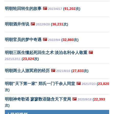
明朝轮回转生的故事
🖼️
(
91,202
次)
2023/4/17
明朝酒井传说
🖼️
(
36,231
次)
2022/9/28
明朝官员的梦中奇遇
🖼️
(
32,860
次)
2022/9/4
明朝三医生懂起死回生之术 淡泊名利令人敬重
🖼️
(
23,024
次)
2021/12/11
明朝两士人游冥府的经历
🖼️
(
27,833
次)
2021/8/10
明朝"天下第一家" 郑氏一门千余人同堂
🖼️
(
23,820
2021/7/23
次)
明朝神奇歌谣 寥寥数语隐含天下变局
🖼️
(
22,393
2020/9/18
次)