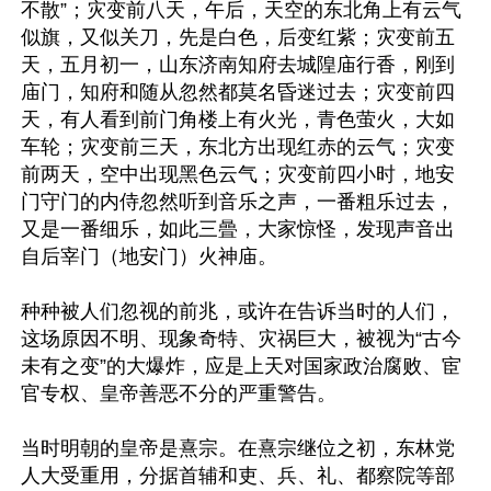
不散”；灾变前八天，午后，天空的东北角上有云气
似旗，又似关刀，先是白色，后变红紫；灾变前五
天，五月初一，山东济南知府去城隍庙行香，刚到
庙门，知府和随从忽然都莫名昏迷过去；灾变前四
天，有人看到前门角楼上有火光，青色萤火，大如
车轮；灾变前三天，东北方出现红赤的云气；灾变
前两天，空中出现黑色云气；灾变前四小时，地安
门守门的内侍忽然听到音乐之声，一番粗乐过去，
又是一番细乐，如此三曡，大家惊怪，发现声音出
自后宰门（地安门）火神庙。

种种被人们忽视的前兆，或许在告诉当时的人们，
这场原因不明、现象奇特、灾祸巨大，被视为“古今
未有之变”的大爆炸，应是上天对国家政治腐败、宦
官专权、皇帝善恶不分的严重警告。

当时明朝的皇帝是熹宗。在熹宗继位之初，东林党
人大受重用，分据首辅和吏、兵、礼、都察院等部