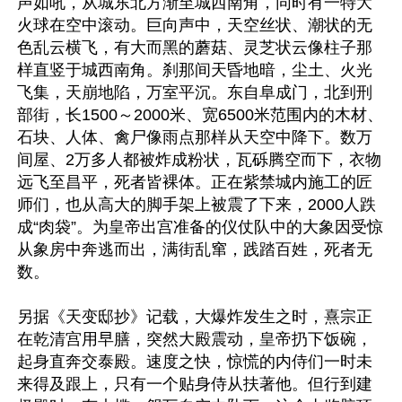
声如吼，从城东北方渐至城西南角，同时有一特大
火球在空中滚动。巨向声中，天空丝状、潮状的无
色乱云横飞，有大而黑的蘑菇、灵芝状云像柱子那
样直竖于城西南角。刹那间天昏地暗，尘土、火光
飞集，天崩地陷，万室平沉。东自阜成门，北到刑
部街，长1500～2000米、宽6500米范围内的木材、
石块、人体、禽尸像雨点那样从天空中降下。数万
间屋、2万多人都被炸成粉状，瓦砾腾空而下，衣物
远飞至昌平，死者皆裸体。正在紫禁城内施工的匠
师们，也从高大的脚手架上被震了下来，2000人跌
成“肉袋”。为皇帝出宫准备的仪仗队中的大象因受惊
从象房中奔逃而出，满街乱窜，践踏百姓，死者无
数。

另据《天变邸抄》记载，大爆炸发生之时，熹宗正
在乾清宫用早膳，突然大殿震动，皇帝扔下饭碗，
起身直奔交泰殿。速度之快，惊慌的内侍们一时未
来得及跟上，只有一个贴身侍从扶著他。但行到建