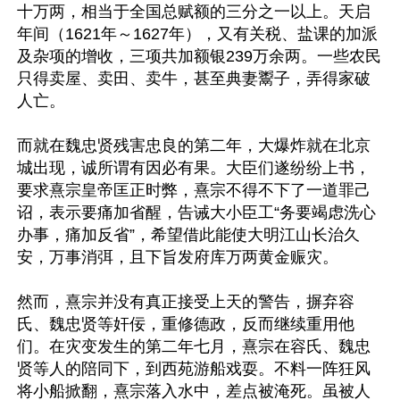
十万两，相当于全国总赋额的三分之一以上。天启
年间（1621年～1627年），又有关税、盐课的加派
及杂项的增收，三项共加额银239万余两。一些农民
只得卖屋、卖田、卖牛，甚至典妻鬻子，弄得家破
人亡。

而就在魏忠贤残害忠良的第二年，大爆炸就在北京
城出现，诚所谓有因必有果。大臣们遂纷纷上书，
要求熹宗皇帝匡正时弊，熹宗不得不下了一道罪己
诏，表示要痛加省醒，告诫大小臣工“务要竭虑洗心
办事，痛加反省”，希望借此能使大明江山长治久
安，万事消弭，且下旨发府库万两黄金赈灾。

然而，熹宗并没有真正接受上天的警告，摒弃容
氏、魏忠贤等奸佞，重修德政，反而继续重用他
们。在灾变发生的第二年七月，熹宗在容氏、魏忠
贤等人的陪同下，到西苑游船戏耍。不料一阵狂风
将小船掀翻，熹宗落入水中，差点被淹死。虽被人