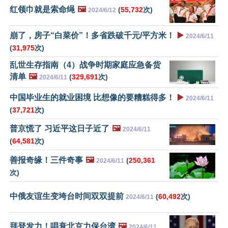
红领巾就是索命绳
🖼️
(
55,732
次)
2024/6/12
崩了，房子“白菜价”！多省跌破千元/平方米！
▶️
2024/6/11
(
31,975
次)
乱世生存指南（4）战争时期家庭应急备货
清单
🖼️
(
329,691
次)
2024/6/11
中国毕业生的就业困境 比想像的要糟糕得多！
▶️
2024/6/11
(
37,721
次)
普京慌了 习近平这日子近了
🖼️
2024/6/11
(
64,581
次)
善报奇缘！三件奇事
🖼️
(
250,361
2024/6/11
次)
中俄友谊生变垮台时间双双提前
(
60,492
次)
2024/6/11
拜登发力！唱衰北京力保台湾
🖼️
2024/6/11