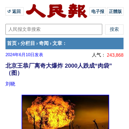
↺ 返回 
电子报
正體版
首页
分栏目
奇闻
文章
›
›
›
：
2024年6月10日
发表
人气：
243,868
北京王恭厂离奇大爆炸 2000人跌成“肉袋”
（图）
刘晓