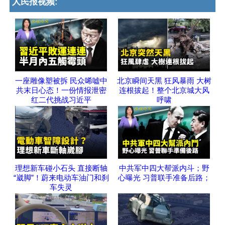
人民报视频:
一座雕像塑被拆 民众唏嘘中
北京瞬间天黑 狂风暴雨 大树
共末日心态！一份情报泄密
连根拔起！整个北京城大风
红二代挑战习近平
呼啸
理想新车碰小石头 直接断轴
中共军中四大帮派内斗；野
“崴脚”！蔚来电动车油门和刹
心曝光 习普联手准备后路；
车失灵