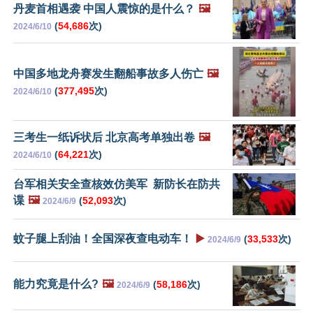
丹麦首相遇袭 中国人震惊的是什么？
🖼️
(
54,686
次)
2024/6/10
中国多地龙舟赛发生翻船事故多人伤亡
🖼️
(
377,495
次)
2024/6/10
三考生一纸诉状后 北京高考单独出卷
🖼️
(
64,221
次)
2024/6/10
台军相关安全查核效仿美军 新防长在防共
谍
🖼️
(
52,093
次)
2024/6/9
蚊子腿上刮油！全国深夜查电动车！
▶️
(
33,533
次)
2024/6/9
能力究竟是什么?
🖼️
(
58,186
次)
2024/6/9