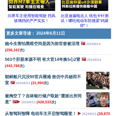
问界车主使用智能驾驶 挡风
比亚迪漏电击人 纸包卡针测
玻璃挡的严严实实！
试！哪吒电动车防撞梁“鸡屎
焊”！
更多文章导读：
2024年6月11日
她今生害怕黑暗空间是因为前世曾被活埋
🖼️
2024/6/14
(
256,162
次)
563个肝脏来源不明 有大官14年换5心2肾
🖼️
2024/6/14
(
443,788
次)
朝鲜船只沉没90官兵罹难 效仿中共秘而不
宣
🖼️
(
31,994
次)
2024/6/14
被掏空了？吉林银行储户取款“需派出所同
意”
🖼️▶️
(
428,533
次)
2024/6/13
从智驾到智障 电动车主开启智驾睡觉！
▶️
(
39,870
2024/6/13