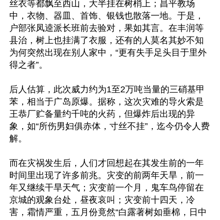
丝衣等都飘至西山，大半挂在树梢上；昌平教场
中，衣物、器皿、首饰、银钱也散落一地。于是，
户部张凤逵派长班前去验对，果如其言。在丰润等
县治，树上也挂满了衣服，还有的人莫名其妙不知
为何突然出现在别人家中，“更有失手足头目于里外
得之者”。

后人估算，此次威力约为1至2万吨当量的三硝基甲
苯，相当于广岛原爆。据称，这次灾难的导火索是
王恭厂贮备量约千吨的火药，但爆炸后出现的异
象，如“所伤男妇俱赤体，寸丝不挂”，迄今仍令人费
解。

而在灾祸发生后，人们才回想起在其发生前的一年
时间里出现了许多前兆。灾变的前两年天旱，前一
年又继续干旱天气；灾变前一个月，鬼车鸟停留在
京城的观象台处，昼夜哀叫；灾变前十四天，冷
害，霜情严重，五月份竟然“白露著树如垂棉，日中