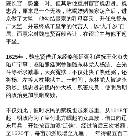
院长官，势盛一时。但其后他重用宦官魏忠贤。魏
忠贤，原来是一个无赖，吃喝嫖赌倾家荡产后，进
京做了太监。他勾结熹宗的乳母容氏，升任总督东
厂太监，并最终成了皇帝的代言人，以“九千岁”自
居。而熹宗对魏忠贤百般容让，在诏旨中与他平起
平坐。

1625年，魏忠贤借辽东经略熊廷弼和巡抚王化贞失
陷广宁事，诬陷熊廷弼曾贿赂东林党人杨涟、左光
斗等祈求减罪，大兴冤狱，不仅处决了熊廷弼，还
将杨、左等人杖毙狱中。一时间，东林党人被逮杀
殆尽。魏忠贤总揽内外大权，残害忠良，使明后期
的政治更加黑暗腐败。

不仅如此，彼时农民的赋税也越来越重。从1618年
起，明政府为了应付北方崛起的女真族，借口向辽
东用兵，开始按亩加派“辽饷”。经过前后三次增额，
至1620年，每亩加派银增至九厘，一年得银五百二