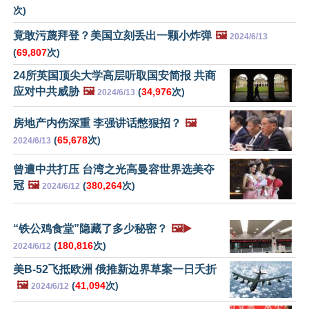
次)
竟敢污蔑拜登？美国立刻丢出一颗小炸弹
🖼️
2024/6/13
(
69,807
次)
24所英国顶尖大学高层听取国安简报 共商
应对中共威胁
🖼️
(
34,976
次)
2024/6/13
房地产内伤深重 李强讲话憋狠招？
🖼️
(
65,678
次)
2024/6/13
曾遭中共打压 台湾之光高曼容世界选美夺
冠
🖼️
(
380,264
次)
2024/6/12
“铁公鸡食堂”隐藏了多少秘密？
🖼️▶️
(
180,816
次)
2024/6/12
美B-52飞抵欧洲 俄推新边界草案一日夭折
🖼️
(
41,094
次)
2024/6/12