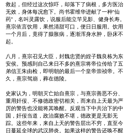
救起，但经过这次惊吓，却落下了病根，多方医治
无效，身体每况愈下。尚书霍维华进献了一种“仙
药”，名叫灵露饮，说服后能立竿见影、健身长寿。
熹宗依言饮用，果然清甜可口，便日日服用。饮用
一个月后，竟得了臌胀病，逐渐浑身水肿，卧床不
起。

八月，熹宗召见大臣，封魏忠贤的姪子魏良栋为东
安侯。预感到自己来日不多的熹宗将帝位传给了五
弟信王朱由检，即明朝的最后一个皇帝崇祯帝。不
久，熹宗驾崩，葬在德陵。

史家认为，明朝灭亡始自熹宗，与熹宗善恶不分、
重用奸佞、不修德政密切相关，而来自上天最为严
厉的警告也没能将其唤醒。反观当下中共治下的中
国，奸佞当道，政治腐败不堪，德政更是无影无
踪。这些年来，来自上天的警告层出不穷，直至今
日蔓延全球的武汉肺炎。如果这样的警告还唤不醒