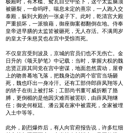
极殿时，有木槛、鸳瓦自空中坠下，这个太监脑顶
被砸裂，一命呜呼。喘息未定的熹宗，一人跑入交
泰殿，躲到大殿的一张桌子下。此时，乾清宫大殿
严重损坏，一派狼藉，御座御案都翻倒在地。侍奉
皇帝进早膳的太监皆被砸死，无人存活。不满周岁
的皇太子朱慈炅也在宫中受惊而死。

不仅皇宫受到波及，京城的官员们也不无伤亡。金
日升的《颂天胪笔》中记载：当时，掌握大权的魏
忠贤正跟其同党在宫中密谋，地面忽然震动，屋脊
上的吻兽蓦地飞落，把魏身边的两个宦官当场砸
死，魏也吓出一身冷汗。还有工部侍郎薛凤翔等人
的轿子在街上被打坏；工部尚书董可威折断了胳
膊，更倒楣的是他因灾难而被罢职，由薛凤翔继
任；御史何枢廷、潘云翼在家中被震死，全家被埋
入土中等等。

此外，剧烈爆炸后，有人向官府报告说，许多红细