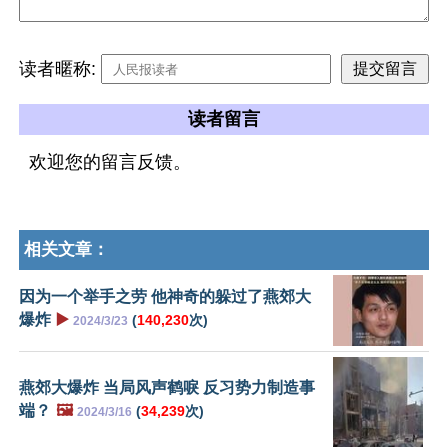
读者暱称:
读者留言
欢迎您的留言反馈。
相关文章：
因为一个举手之劳 他神奇的躲过了燕郊大
爆炸
▶️
(
140,230
次)
2024/3/23
燕郊大爆炸 当局风声鹤唳 反习势力制造事
端？
🖼️
(
34,239
次)
2024/3/16