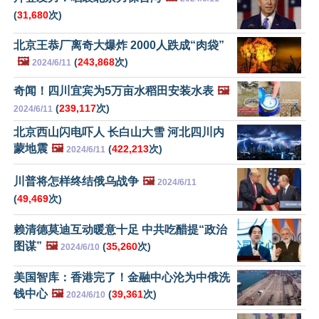
(
31,680
次)
北京王恭厂离奇大爆炸 2000人跌成“肉袋”
🖼️
(
243,868
次)
2024/6/11
奇闻！四川宜宾为5万亩水稻田安装水表
🖼️
(
239,117
次)
2024/6/11
北京西山闪电吓人 长白山大雪 河北四川内
蒙地震
🖼️
(
422,213
次)
2024/6/11
川普将怎样终结俄乌战争
🖼️
2024/6/11
(
49,469
次)
赖清德莫迪互动暖意十足 中共吃醋提“政治
图谋”
🖼️
(
35,260
次)
2024/6/10
美国智库：香港完了！金融中心沦为中俄洗
钱中心
🖼️
(
39,361
次)
2024/6/10