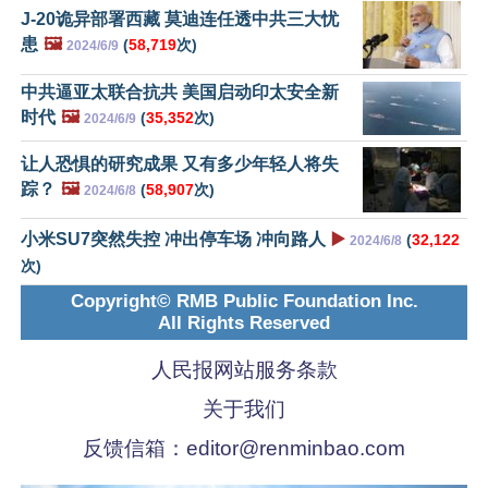
J-20诡异部署西藏 莫迪连任透中共三大忧
患
🖼️
(
58,719
次)
2024/6/9
中共逼亚太联合抗共 美国启动印太安全新
时代
🖼️
(
35,352
次)
2024/6/9
让人恐惧的研究成果 又有多少年轻人将失
踪？
🖼️
(
58,907
次)
2024/6/8
小米SU7突然失控 冲出停车场 冲向路人
▶️
(
32,122
2024/6/8
次)
Copyright© RMB Public Foundation Inc.
All Rights Reserved
人民报网站服务条款
关于我们
反馈信箱：
editor@renminbao.com