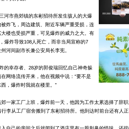
北三河市燕郊镇的东彬招待所发生骇人的大爆
物被炸飞，周边建筑、附近车辆严重受损，连
寓大楼也受损严重，可见爆炸的威力之大。有
，爆炸导致108人死亡，而非当局宣称的7
州河间副市长兼公安局长李宪。

爆炸的幸存者、28岁的郭俊瑞回忆自己神奇躲
频在网络流传开来，他在视频中说：“要不是
西，爆炸时我就在楼里。”

郊一家工厂上班，爆炸前一天，他因为工作太累选择了辞职。
着行李从工厂宿舍搬到了东彬招待所。他到达时前台还有人正
进入自己的房间之后就闻到了酒店里有一股刺鼻的怪味，还提