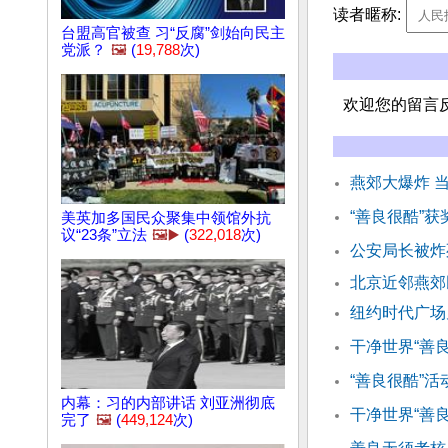
读者暱称:
台盟高官被查 习“反腐”剑始向民主
党派？
🖼️
(
19,788
次)
欢迎您的留言
燕郊大爆炸 
“善良很酷”
美英加多国民众聚集中领馆外抗
议“23条”立法
🖼️▶️
(
322,018
次)
公安局长被炸
北京近邻燕郊
纽约时代广场
干净世界“善
“善良很酷”
内幕：习的内部讲话 刘亚洲彻底
干净世界“善
完了
🖼️
(
449,124
次)