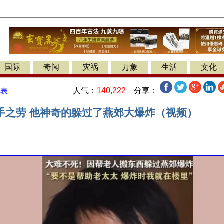
国际
奇闻
灾祸
万象
生活
文化
人气：
140,222
分享：
发表
手之劳 他神奇的躲过了燕郊大爆炸（视频）