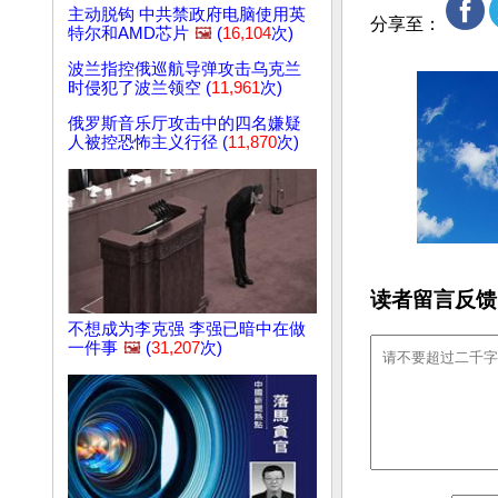
主动脱钩 中共禁政府电脑使用英
分享至：
特尔和AMD芯片
🖼️
(
16,104
次)
波兰指控俄巡航导弹攻击乌克兰
时侵犯了波兰领空 (
11,961
次)
俄罗斯音乐厅攻击中的四名嫌疑
人被控恐怖主义行径 (
11,870
次)
读者留言反馈
不想成为李克强 李强已暗中在做
一件事
🖼️
(
31,207
次)