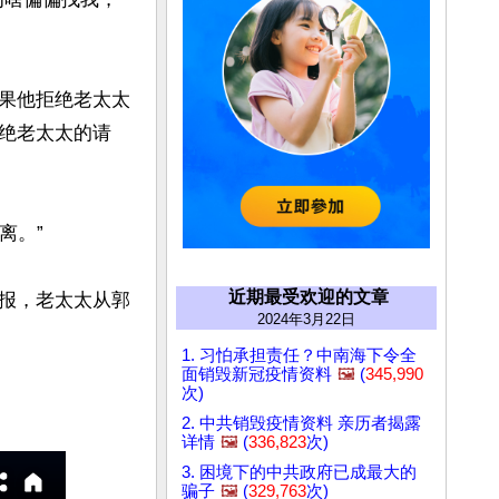
果他拒绝老太太
绝老太太的请
。”

近期最受欢迎的文章
报，老太太从郭
2024年3月22日
1. 习怕承担责任？中南海下令全
面销毁新冠疫情资料
🖼️
(
345,990
次)
2. 中共销毁疫情资料 亲历者揭露
详情
🖼️
(
336,823
次)
3. 困境下的中共政府已成最大的
骗子
🖼️
(
329,763
次)