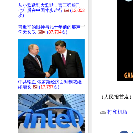
从小监狱到大监狱，曹三强服刑
七年后在中国寸步难行
🖼️
(
12,093
次)
习近平的眼神与几十年前的那声
仰天长叹
🖼️▶️
(
87,704
次)
中共输血 俄罗斯经济面对制裁继
续增长
🖼️
(
17,757
次)
（人民报首发
文章网址: http://w
打印机版