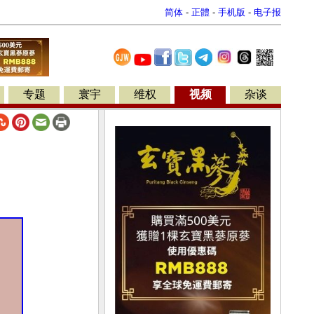
简体
-
正體
-
手机版
-
电子报
专题
寰宇
维权
视频
杂谈