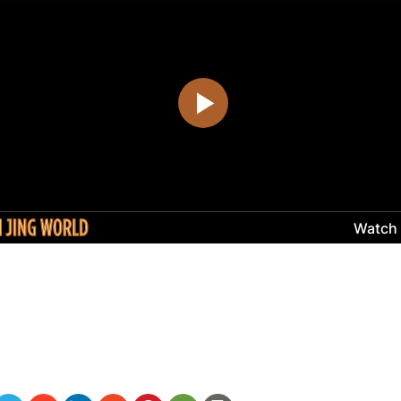
）
ww.renminbao.com/rmb/articles/2024/3/23/81543.html