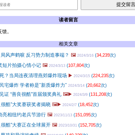
读者留言
反馈。
相关文章
当局风声鹤唳 反习势力制造事端？
🖼️
(
34,239
次)
2024/3/16
获奖短片拍摄心情小记
🖼️
(
107,804
次)
2024/3/13
死？当局连夜清理燕郊爆炸现场
▶️
(
224,235
次)
2024/3/15
民宅爆炸 学者称是"新质爆炸力"
(
20,662
次)
2024/3/14
见证 “善良很酷”首届颁奖典礼
🖼️▶️
(
131,208
次)
2024/3/9
良很酷”大奖赛获奖者揭晓
🖼️▶️
(
18,452
次)
2024/2/7
活动亮相纽约老兵节游行
🖼️
(
151,095
次)
2023/11/13
良很酷”大赛正在全球展开
🖼️
(
152,705
次)
2023/10/31