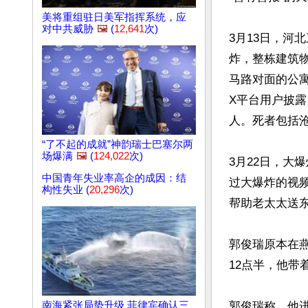
美将重组驻日美军指挥系统，应
对中共威胁
🖼️
(
12,641
次)
3月13日，河
炸，整栋建筑
马路对面的公
X平台用户披露
人。死者包括沧
“了不起的成就”神韵瑞士巴塞尔两
场爆满
🖼️
(
124,022
次)
3月22日，大
中国青年失业率高企的成因：结
过大爆炸的视
构性失业 (
20,296
次)
帮助老太太送东
郭俊瑞原本在燕
12点半，他带
郭俊瑞称，他
南海紧张局势升级 菲律宾确认三