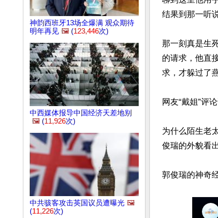
结果到那一听说
神韵西班牙13场全爆满 观众期待
明年再见
🖼️
(
123,446
次)
那一刻真是生
的请求，他直
求，才躲过了燕
网友“戴姐”评
中西媒体报导中国经济天差地别
🖼️
(
11,926
次)
为什么陌生老
俊瑞的外貌看
中共骇客攻击英国议员遭曝光
🖼️
(
11,226
次)