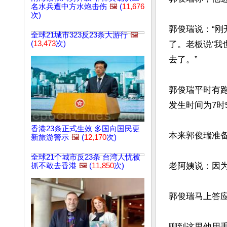
名水兵遭中方水炮击伤
🖼️
(
11,676
次)
郭俊瑞说：“
全球21城市323反23条大游行
🖼️
了。老板说‘我
(
13,473
次)
去了。”

郭俊瑞平时有
发生时间为7时5
香港23条正式生效 多国向国民更
本来郭俊瑞准
新旅游警示
🖼️
(
12,170
次)
全球21个城市反23条 台湾人忧被
老阿姨说：因为
抓不敢去香港
🖼️
(
11,850
次)
郭俊瑞马上答应
聊到这里他用