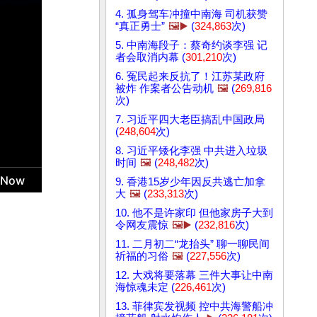
4. 孤身驾车冲撞中南海 司机获赞
“真正勇士”
🖼️▶️
(
324,863
次)
5. 中南海段子：蔡奇约谈李强 记
者会取消内幕 (
301,210
次)
6. 冤民起来反抗了！江苏某政府
被炸 作案者公告动机
🖼️
(
269,816
次)
7. 习近平四大老臣搞乱中国政局
(
248,604
次)
8. 习近平矮化李强 中共进入垃圾
时间
🖼️
(
248,482
次)
9. 香港15岁少年因反共逃亡加拿
大
🖼️
(
233,313
次)
10. 他不是许家印 但他家房子大到
令网友震惊
🖼️▶️
(
232,816
次)
11. 二月初二“龙抬头” 聊一聊民间
祈福的习俗
🖼️
(
227,556
次)
12. 大戏将要落幕 三件大事让中南
海惊魂未定 (
226,461
次)
13. 菲律宾发视频 控中共海警船冲