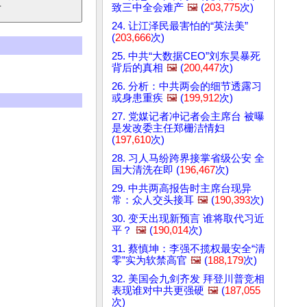
致三中全会难产
🖼️
(
203,775
次)
24. 让江泽民最害怕的“英法美”
(
203,666
次)
25. 中共“大数据CEO”刘东昊暴死
背后的真相
🖼️
(
200,447
次)
26. 分析：中共两会的细节透露习
或身患重疾
🖼️
(
199,912
次)
27. 党媒记者冲记者会主席台 被曝
是发改委主任郑栅洁情妇
(
197,610
次)
28. 习人马纷跨界接掌省级公安 全
国大清洗在即 (
196,467
次)
29. 中共两高报告时主席台现异
常：众人交头接耳
🖼️
(
190,393
次)
30. 变天出现新预言 谁将取代习近
平？
🖼️
(
190,014
次)
31. 蔡慎坤：李强不揽权最安全“清
零”实为软禁高官
🖼️
(
188,179
次)
32. 美国会九剑齐发 拜登川普竞相
表现谁对中共更强硬
🖼️
(
187,055
次)