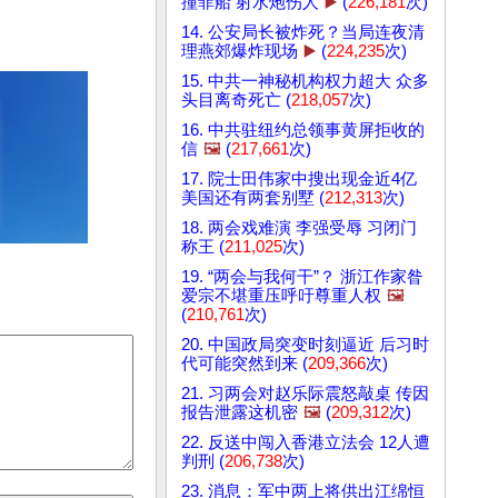
撞菲船 射水炮伤人
▶️
(
226,181
次)
14. 公安局长被炸死？当局连夜清
理燕郊爆炸现场
▶️
(
224,235
次)
15. 中共一神秘机构权力超大 众多
头目离奇死亡 (
218,057
次)
16. 中共驻纽约总领事黄屏拒收的
信
🖼️
(
217,661
次)
17. 院士田伟家中搜出现金近4亿
美国还有两套别墅 (
212,313
次)
18. 两会戏难演 李强受辱 习闭门
称王 (
211,025
次)
19. “两会与我何干”？ 浙江作家昝
爱宗不堪重压呼吁尊重人权
🖼️
(
210,761
次)
20. 中国政局突变时刻逼近 后习时
代可能突然到来 (
209,366
次)
21. 习两会对赵乐际震怒敲桌 传因
报告泄露这机密
🖼️
(
209,312
次)
22. 反送中闯入香港立法会 12人遭
判刑 (
206,738
次)
23. 消息：军中两上将供出江绵恒