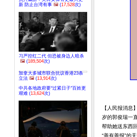
新 防止台湾有事
🖼️
(
17,528
次)
习严控红二代 但恐被身边人暗杀
🖼️
(
189,504
次)
加拿大多城市联合抗议香港23条
立法
🖼️
(
13,914
次)
中共各地政府要“过紧日子”百姓更
艰难 (
13,624
次)
【人民报消息】
岁的郭俊瑞一
帮助她送东西
“善有善报”的