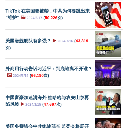
TikTok 在美国要被禁，中共为何要跳出来
“维护”
🖼️
(
50,226
次)
2024/3/17
美国潜舰舰队有多强？
▶️
(
43,819
2024/3/16
次)
外商用行动告诉习近平：到底谁离不开谁？
🖼️
(
66,190
次)
2024/3/16
中国富豪加速润海外 娃哈哈与农夫山泉再
陷风波
▶️
(
47,667
次)
2024/3/15
美国务卿错会中共统战部长 监委会将展开