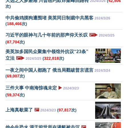
天选之人多磨难 川普纽约欺诈案峰回路转
(
42,506
2024/3/26
次)
中共偷鸡摸狗遭围堵 美英同日制裁中共黑客
2024/3/26
(
188,466
次)
习近平的眼神与几十年前的那声仰天长叹
🖼️▶️
2024/3/25
(
87,704
次)
美英加多国民众聚集中领馆外抗议“23条”
立法
🖼️▶️
(
322,018
次)
2024/3/25
一夜之间中国人都跑了 俄当局戳破普京谎言
2024/3/24
(
69,007
次)
三件大事 中南海惊魂未定
▶️
2024/3/23
(
59,374
次)
上海真歇菜了
🖼️
(
97,817
次)
2024/3/23
他今生恐水 源于前世所在潜艇被击沉
🖼️