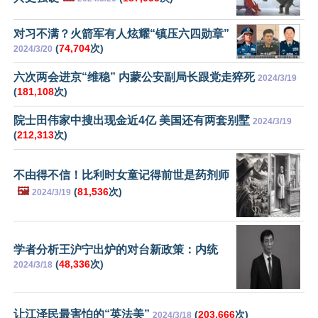
对习不满？火箭军有人炫耀“镇压六四勋章”
(
74,704
次)
2024/3/20
六次两会进京“维稳” 内蒙公安副局长跟党走猝死
2024/3/19
(
181,108
次)
院士田伟家中搜出现金近4亿 美国还有两套别墅
2024/3/19
(
212,313
次)
不由得不信！比利时女童记得前世是药剂师
🖼️
(
81,536
次)
2024/3/19
学者分析王沪宁出炉的对台新政策：内统
(
48,336
次)
2024/3/18
让江泽民最害怕的“英法美”
(
203,666
次)
2024/3/18