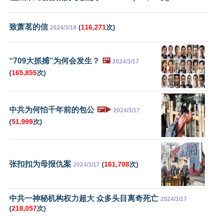
致萧茗的信
(
116,271
次)
2024/3/18
“709大抓捕”为何会发生？
🖼️
2024/3/17
(
165,855
次)
中共为何怕千年前的包公
🖼️▶️
2024/3/17
(
51,999
次)
张扣扣为母报仇案
(
161,708
次)
2024/3/17
中共一神秘机构权力超大 众多头目离奇死亡
2024/3/17
(
218,057
次)