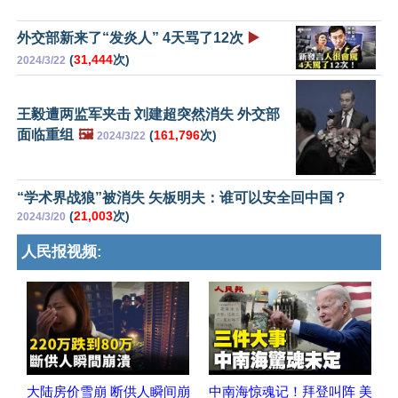
外交部新来了“发炎人” 4天骂了12次
▶️
(
31,444
次)
2024/3/22
王毅遭两监军夹击 刘建超突然消失 外交部
面临重组
🖼️
(
161,796
次)
2024/3/22
“学术界战狼”被消失 矢板明夫：谁可以安全回中国？
(
21,003
次)
2024/3/20
人民报视频:
大陆房价雪崩 断供人瞬间崩
中南海惊魂记！拜登叫阵 美