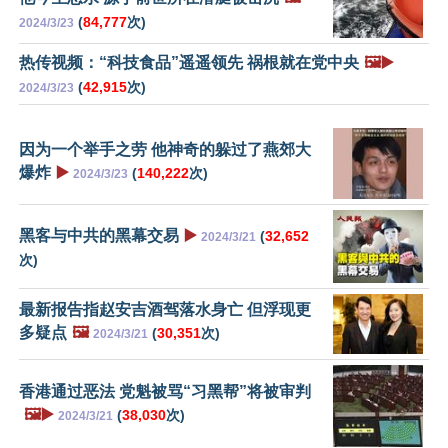
(
84,777
次)
2024/3/23
热传视频：“科技食品”遥遥领先 祸根就在党中央
🖼️▶️
(
42,915
次)
2024/3/23
因为一个举手之劳 他神奇的躲过了燕郊大
爆炸
▶️
(
140,222
次)
2024/3/23
黑客与中共的黑幕交易
▶️
(
32,652
2024/3/21
次)
最新报告指赵安吉酒驾落水身亡 但浮现更
多疑点
🖼️
(
30,351
次)
2024/3/21
香港通过恶法 党魁被骂“习黑帮”将被审判
🖼️▶️
(
38,030
次)
2024/3/21