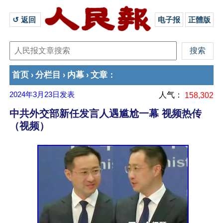
↺ 返回 
电子报
正體版
首页
分栏目
内幕
文章
›
›
›
：
2024年3月23日
发表
人气：
158,302
中共外交部新任发言人遇尴尬一幕 视频热传
（视频）