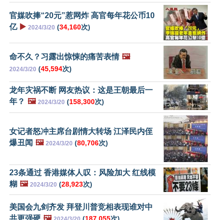
官媒吹捧“20元”惹网炸 高官每年花公币10
亿
▶️
(
34,160
次)
2024/3/20
命不久？习露出惊悚的痛苦表情
🖼️
(
45,594
次)
2024/3/20
龙年灾祸不断 网友热议：这是王朝最后一
年？
🖼️
(
158,300
次)
2024/3/20
女记者怒冲主席台剧情大转场 江泽民内侄
爆丑闻
🖼️
(
80,706
次)
2024/3/20
23条通过 香港媒体人叹：风险加大 红线模
糊
🖼️
(
28,923
次)
2024/3/20
美国会九剑齐发 拜登川普竞相表现谁对中
共更强硬
🖼️
(
187,055
次)
2024/3/20