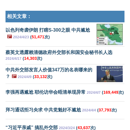
相关文章：
以色列奇袭伊朗 打瞎S-300之眼 中共尴尬
🖼️
(
51,471
次)
2024/4/23
蔡英文透露赖清德政府外交部长和国安会秘书长人选
(
14,303
次)
2024/4/17
中共外交部发言人价值347万的名表哪来的
？
🖼️
(
33,132
次)
2024/4/9
李强再遇尴尬 耶伦访华会晤清单现异常
(
169,449
次)
2024/4/7
拜习通话拒习央求 中共党魁好不尴尬
(
37,793
次)
2024/4/4
“习近平亲戚” 搞乱外交部
(
43,637
次)
2024/3/24