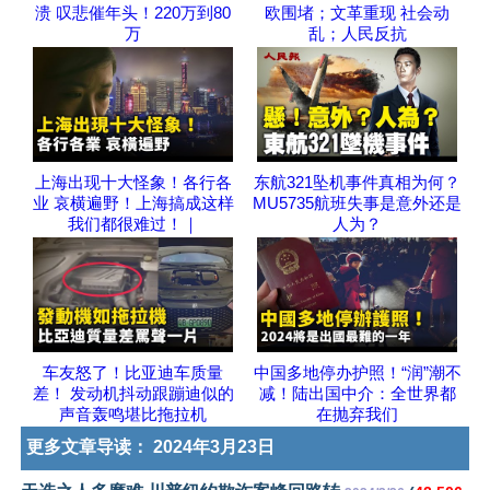
溃 叹悲催年头！220万到80
欧围堵；文革重现 社会动
万
乱；人民反抗
上海出现十大怪象！各行各
东航321坠机事件真相为何？
业 哀横遍野！上海搞成这样
MU5735航班失事是意外还是
我们都很难过！｜
人为？
车友怒了！比亚迪车质量
中国多地停办护照！“润”潮不
差！ 发动机抖动跟蹦迪似的
减！陆出国中介：全世界都
声音轰鸣堪比拖拉机
在抛弃我们
更多文章导读：
2024年3月23日