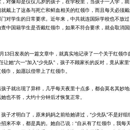
求，对像却是仅仅几岁的孩子，在学校里，当孩子一入学，就被
们就戴上了这条与死亡和鲜血相关的红领巾，而且每天必须戴
部门对学生的日常要求。近年来，中共就连国际学校也不放过
抽查中国籍学生是否戴红领巾，如果不符合要求，就会取消国
年7月13日发表的一篇文章中，就真实地记录了一个关于红领
任让她“六一”加入“少先队”，孩子不顾家长的反对，竟从家里
领巾，如愿以偿带上了红领巾。

后孩子就出现了异样，几乎每天夜里十点多，都会莫名其妙地
她也不答，大约十分钟后才恢复正常。

，孩子才明白了，原来妈妈之前给她讲过，“少先队”不是好组
会招来不幸，都是真的。她自己说：“自从有了红领巾，我每天