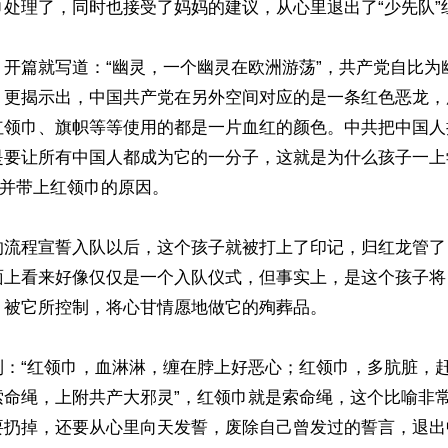
处理了，同时也接受了妈妈的建议，从心里退出了“少先队”组
》开篇就写道：“幽灵，一个幽灵在欧洲游荡”，共产党自比为
》更揭示出，中国共产党在另外空间对应的是一条红色恶龙，
红领巾、旗帜等等使用的都是一片血红的颜色。中共把中国人
是要让所有中国人都成为它的一分子，这就是为什么孩子一上
，并带上红领巾的原因。

的流程宣誓入队以后，这个孩子就被打上了印记，归红龙管了
面上看来好像仅仅是一个入队仪式，但事实上，是这个孩子将
被它所控制，将心甘情愿地做它的殉葬品。

到：“红领巾，血淋淋，缠在脖上好恶心；红领巾，多肮脏，
索命绳，上附共产大邪灵”，红领巾就是索命绳，这个比喻非
要扔掉，还要从心里向天发誓，废除自己曾发过的誓言，退出