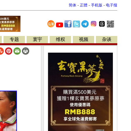
简体
-
正體
-
手机版
-
电子报
专题
寰宇
维权
视频
杂谈