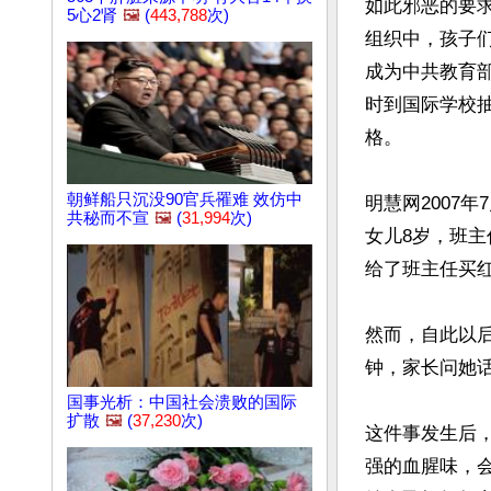
如此邪恶的要
5心2肾
🖼️
(
443,788
次)
组织中，孩子
成为中共教育
时到国际学校
格。

朝鲜船只沉没90官兵罹难 效仿中
明慧网2007
共秘而不宣
🖼️
(
31,994
次)
女儿8岁，班主
给了班主任买红
然而，自此以
钟，家长问她话
国事光析：中国社会溃败的国际
扩散
🖼️
(
37,230
次)
这件事发生后
强的血腥味，