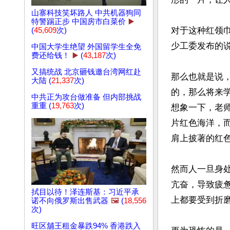
山寨科技笑坏路人 中共机器狗同
特警踢正步 中国房市白菜价
▶️
对于这种红领巾
(
45,609
次)
少工委发布的说
中国大学生绝望 外国留学生全免
费还给钱！
▶️
(
43,187
次)
又搞统战 北京砸钱邀台湾网红赴
那么也就是说
大陆 (
21,337
次)
的，那么将来
中共正为攻台做准备 但内部挑战
重重 (
19,763
次)
想象一下，老
片红色海洋，
肩上披著的红色
然而人一旦身
亢奋，导致疲
拭目以待！泽连斯基：习近平承
上都要受到折磨
诺不向俄罗斯出售武器
🖼️
(
18,556
次)
旺区舖王租金暴跌94% 香港跌入