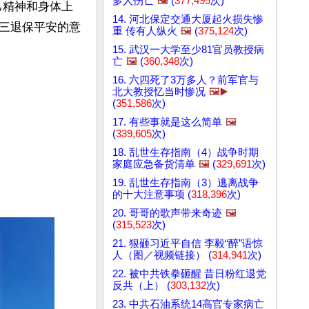
多人伤亡
🖼️
(
377,495
次)
己精神和身体上
14. 河北保定交通大厦起火损失惨
三退保平安的意
重 传有人纵火
🖼️
(
375,124
次)
15. 武汉一大学至少81官员教授病
亡
🖼️
(
360,348
次)
16. 六四死了3万多人？前军官与
北大教授忆当时惨况
🖼️▶️
(
351,586
次)
17. 有些事就是这么简单
🖼️
(
339,605
次)
18. 乱世生存指南（4）战争时期
家庭应急备货清单
🖼️
(
329,691
次)
19. 乱世生存指南（3）逃离战争
的十大注意事项 (
318,396
次)
20. 哥哥的歌声带来奇迹
🖼️
(
315,523
次)
21. 狠砸习近平自信 李毅“醉”语惊
人（图／视频链接） (
314,941
次)
22. 被中共铁拳砸醒 昔日粉红退党
反共（上） (
303,132
次)
23. 中共石油系统14高官专家病亡