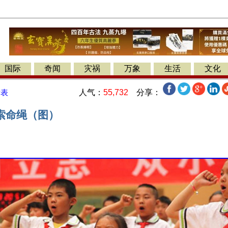
国际
奇闻
灾祸
万象
生活
文化
人气：
55,732
分享：
发表
索命绳（图）