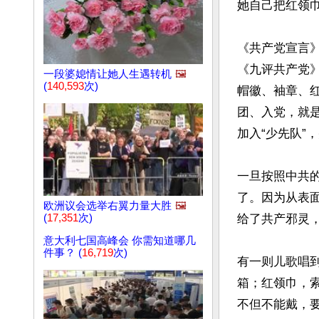
她自己把红领巾
《共产党宣言
《九评共产党
一段婆媳情让她人生遇转机
🖼️
(
140,593
次)
帽徽、袖章、
团、入党，就
加入“少先队”
一旦按照中共
了。因为从表
欧洲议会选举右翼力量大胜
🖼️
(
17,351
次)
给了共产邪灵，
意大利七国高峰会 你需知道哪几
件事？ (
16,719
次)
有一则儿歌唱
箱；红领巾，
不但不能戴，