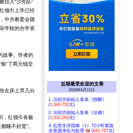
拉入“少先队”
红领巾上学已经
，中共教委会随
际学校的办学资
巾的故事。作者的
“偷”了两元钱交
近期最受欢迎的文章
2024年6月11日
坐在床上哭几分
1. 法轮功创始人发表《惊醒》
(
1,340,792
次)
2. 法轮功创始人发表《法难》
织，红领巾有极
(
1,332,255
次)
3. 乱世生存指南（1）72小时紧急
都睡不好觉”。
水资源净化与处理
🖼️
(
841,767
次)