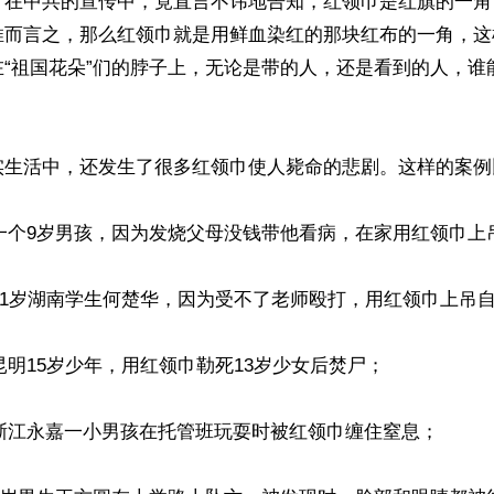
，在中共的宣传中，竟直言不讳地告知，红领巾是红旗的一角
推而言之，那么红领巾就是用鲜血染红的那块红布的一角，这
在“祖国花朵”们的脖子上，无论是带的人，还是看到的人，谁
实生活中，还发生了很多红领巾使人毙命的悲剧。这样的案例
月，一个9岁男孩，因为发烧父母没钱带他看病，在家用红领巾上
月，11岁湖南学生何楚华，因为受不了老师殴打，用红领巾上吊自
，昆明15岁少年，用红领巾勒死13岁少女后焚尸；

月，浙江永嘉一小男孩在托管班玩耍时被红领巾缠住窒息；
