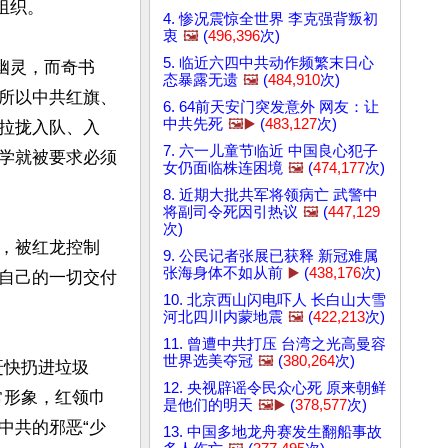
织。

4. 惨况震惊全世界 李克强背叛初
衷
🖼️
(
496,396
次)
5. 临近六四中共动作频繁末日心
幽灵，而奇书
态暴露无遗
🖼️
(
484,910
次)
所以中共红旗、
6. 64前天安门突发意外 网友：让
中共先死
🖼️▶️
(
483,127
次)
拉拢入队、入
7. 六一儿童节临近 中国良心犯子
学就被要求必须
女仍面临株连困境
🖼️
(
474,177
次)
8. 近期大批共军将领病亡 武警中
将副司令死因引热议
🖼️
(
447,129
次)
，被红龙控制
9. 公民记者张展已获释 新冠难属
张海身体不如从前
▶️
(
438,176
次)
自己的一切交付
10. 北京西山闪电吓人 长白山大雪
河北四川内蒙地震
🖼️
(
422,213
次)
11. 曾遭中共打压 台湾之光高曼容
世界选美夺冠
🖼️
(
380,264
次)
赶快扔进垃圾
12. 央视辟谣令民众心死 原来朝鲜
常形象，红领巾
是他们的明天
🖼️▶️
(
378,577
次)
中共的邪恶“少
13. 中国多地龙舟赛发生翻船事故