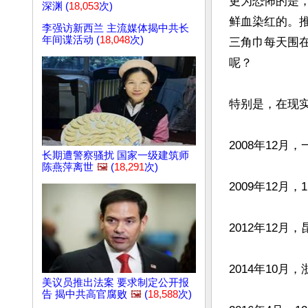
更为恐怖的是
深渊 (
18,053
次)
鲜血染红的。
李强访新西兰 主流媒体揭中共长
年间谍活动 (
18,048
次)
三角巾每天围
呢？

特别是，在现
2008年12
长期遭警察骚扰 国家一级建筑师
陈燕萍离世
🖼️
(
18,291
次)
2009年12
2012年12月
2014年10
美议员推出法案 要求制定公开报
告 揭中共高官腐败
🖼️
(
18,588
次)