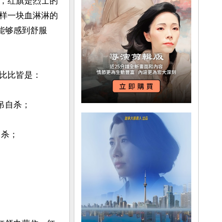
，红旗是烈士的
样一块血淋淋的
能够感到舒服
比比皆是：

吊自杀；

杀；
