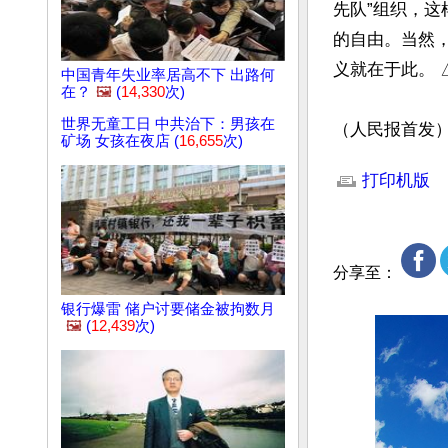
先队”组织，
的自由。当然
义就在于此。 △
中国青年失业率居高不下 出路何
在？
🖼️
(
14,330
次)
世界无童工日 中共治下：男孩在
（人民报首发
矿场 女孩在夜店 (
16,655
次)
文章网址: http://w
打印机版
分享至：
银行爆雷 储户讨要储金被拘数月
🖼️
(
12,439
次)