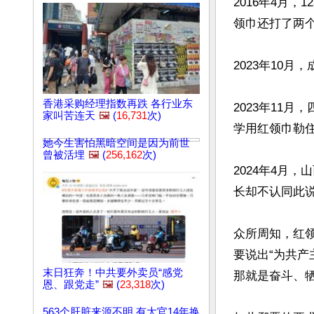
2016年4月
领巾还打了两个
2023年10
香港采购经理指数再跌 各行业东
2023年11
家叫苦连天
🖼️
(
16,731
次)
学用红领巾勒
她今生害怕黑暗空间是因为前世
曾被活埋
🖼️
(
256,162
次)
2024年4月
长却不认同此说
众所周知，红
要说出“为共产
末日狂奔！中共要外卖员“感党
那就是奋斗、牺
恩、跟党走”
🖼️
(
23,318
次)
563个肝脏来源不明 有大官14年换