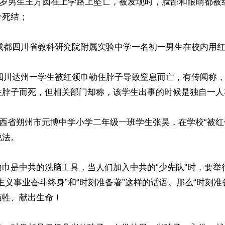
，12岁男生王方圆在上学路上坠亡，被发现时，脸部和眼睛都
死结；

月，成都四川省教科研究院附属实验中学一名初一男生在校内用红
月，四川达州一学生被红领巾勒住脖子导致窒息而亡，有传闻称
住脖子而死，但相关部门却称，该学生出事的时候是独自一人在
，山西省朔州市元博中学小学二年级一班学生张昊，在学校“被红
法。

领巾是中共的洗脑工具，当人们加入中共的“少先队”时，要举
主义事业奋斗终身”和“时刻准备著”这样的话语。那么“时刻准
牲、献出生命！
