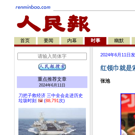
首页
要闻
内幕
时事
幽默
2024年6月11日
红领巾就是
重点推荐文章
张池
2024年6月11日
刀把子救经济 三中全会走进历史
垃圾时刻
🖼️
(
88,791
次)