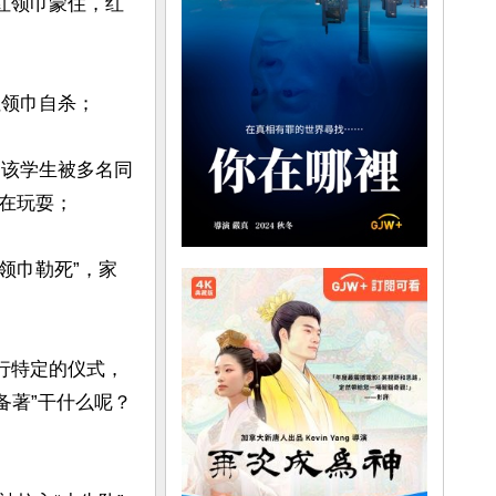
被红领巾蒙住，红
领巾自杀；

，该学生被多名同
玩耍；

领巾勒死”，家
行特定的仪式，
备著”干什么呢？