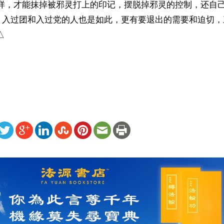
这样，才能抹掉被邪灵打上的印记，摆脱掉邪灵的控制，还自
，入过团和入过党的人也是如此，更有要退出的需要和迫切，


）
ww.renminbao.com/rmb/articles/2024/6/12/83325.html