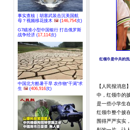
事实查核｜胡塞武装击沉美国航
母？视频移花接木
🖼️
(
146,754
次)
G7瞄准小型中国银行 打击俄罗斯
战争经济 (
17,114
次)
红领巾是中共的洗
中国北方酷暑干旱 农作物“干渴”求
【人民报消息】
生
🖼️
(
406,916
次)
中，红领巾的
是一些小学生在
红领巾整个披
围得严严实实
彤的一片，让人