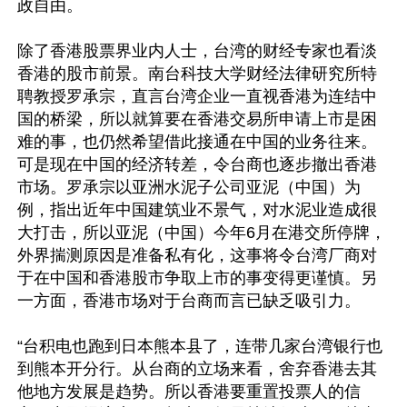
政自由。

除了香港股票界业内人士，台湾的财经专家也看淡
香港的股市前景。南台科技大学财经法律研究所特
聘教授罗承宗，直言台湾企业一直视香港为连结中
国的桥梁，所以就算要在香港交易所申请上市是困
难的事，也仍然希望借此接通在中国的业务往来。
可是现在中国的经济转差，令台商也逐步撤出香港
市场。罗承宗以亚洲水泥子公司亚泥（中国）为
例，指出近年中国建筑业不景气，对水泥业造成很
大打击，所以亚泥（中国）今年6月在港交所停牌，
外界揣测原因是准备私有化，这事将令台湾厂商对
于在中国和香港股市争取上市的事变得更谨慎。另
一方面，香港市场对于台商而言已缺乏吸引力。

“台积电也跑到日本熊本县了，连带几家台湾银行也
到熊本开分行。从台商的立场来看，舍弃香港去其
他地方发展是趋势。所以香港要重置投票人的信