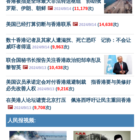
香港被指是全球最大非法转运枢纽 协助俄
罗斯、伊朗、朝鲜
🖼️
(
11,179
次)
2024/9/14
美国已经打算切断与香港联系
🖼️
(
14,638
次)
2024/9/14
数十香港记者及其家人遭滋扰、死亡恐吓 记协：不会让
威吓者得逞
(
9,963
次)
2024/9/14
联合国秘书长报告关注香港政治犯邹幸彤及
黎智英
🖼️
(
10,438
次)
2024/9/13
美国议员承诺定会对付香港规避制裁 指香港要与美修好
必先改善人权
(
9,216
次)
2024/9/13
在美港人论坛谴责北京打压 佩洛西呼吁让民主重回香港
🖼️
(
9,708
次)
2024/9/13
人民报视频: