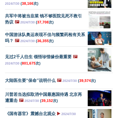
(
38,166
次)
2024/7/30
共军中将被当韭菜 钱不够医院见死不救引
热议
🖼️
(
37,708
次)
2024/7/30
中国游泳队奥运表现不佳与频繁药检有关系
吗？
🖼️
(
36,355
次)
2024/7/30
见过2千人往生 领悟珍惜缘份最重要
🖼️
(
801,675
次)
2024/7/30
大陆医生要“保命”说明什么
🖼️
(
39,574
次)
2024/7/30
川普若当选拟取消中国最惠国待遇 北京再
遭重击
🖼️
(
39,152
次)
2024/7/30
《国有器官》震撼台北观众
▶️
2024/7/30