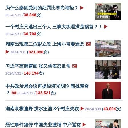
为什么秦刚受到的处罚比李尚福轻？
▶️
(
38,848
次)
2024/7/31
一个村庄只逃出三个人 三峡大坝泄洪是祸首？！
▶️
(
36,708
次)
2024/7/31
湖南出现第二位彭立发 上海小哥要造反
🖼️
▶️
(
821,888
次)
2024/7/31
习近平高调露面 张又侠表态反常
🖼️
(
146,194
次)
2024/7/31
中共政治局会议再提经济光明论 暗批蔡奇
？
🖼️
(
135,521
次)
2024/7/31
湖南哀横遍野 洪水泛滥 8个村庄失联
▶️
(
43,804
次)
2024/7/30
恶性事件频传 中国失业激增 中产返贫
▶️