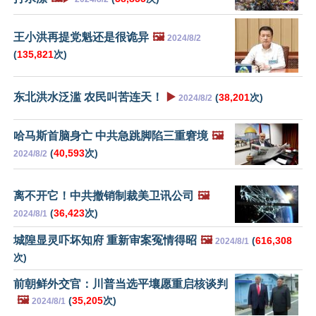
王小洪再提党魁还是很诡异
🖼️
2024/8/2
(
135,821
次)
东北洪水泛滥 农民叫苦连天！
▶️
(
38,201
次)
2024/8/2
哈马斯首脑身亡 中共急跳脚陷三重窘境
🖼️
(
40,593
次)
2024/8/2
离不开它！中共撤销制裁美卫讯公司
🖼️
(
36,423
次)
2024/8/1
城隍显灵吓坏知府 重新审案冤情得昭
🖼️
(
616,308
2024/8/1
次)
前朝鲜外交官：川普当选平壤愿重启核谈判
🖼️
(
35,205
次)
2024/8/1