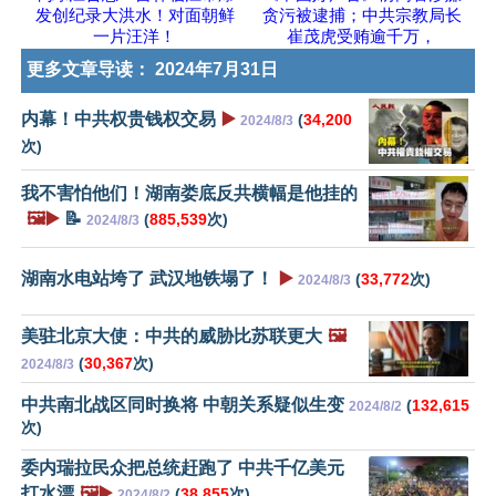
发创纪录大洪水！对面朝鲜
贪污被逮捕；中共宗教局长
一片汪洋！
崔茂虎受贿逾千万，
更多文章导读：
2024年7月31日
内幕！中共权贵钱权交易
▶️
(
34,200
2024/8/3
次)
我不害怕他们！湖南娄底反共横幅是他挂的
🖼️▶️
📝
(
885,539
次)
2024/8/3
湖南水电站垮了 武汉地铁塌了！
▶️
(
33,772
次)
2024/8/3
美驻北京大使：中共的威胁比苏联更大
🖼️
(
30,367
次)
2024/8/3
中共南北战区同时换将 中朝关系疑似生变
(
132,615
2024/8/2
次)
委内瑞拉民众把总统赶跑了 中共千亿美元
打水漂
🖼️▶️
(
38,855
次)
2024/8/2