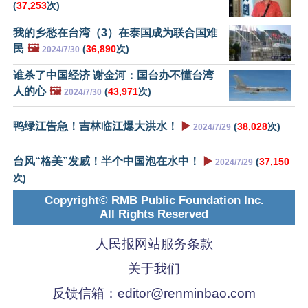
(
37,253
次)
我的乡愁在台湾（3）在泰国成为联合国难
民
🖼️
(
36,890
次)
2024/7/30
谁杀了中国经济 谢金河：国台办不懂台湾
人的心
🖼️
(
43,971
次)
2024/7/30
鸭绿江告急！吉林临江爆大洪水！
▶️
(
38,028
次)
2024/7/29
台风“格美”发威！半个中国泡在水中！
▶️
(
37,150
2024/7/29
次)
Copyright© RMB Public Foundation Inc.
All Rights Reserved
人民报网站服务条款
关于我们
反馈信箱：
editor@renminbao.com