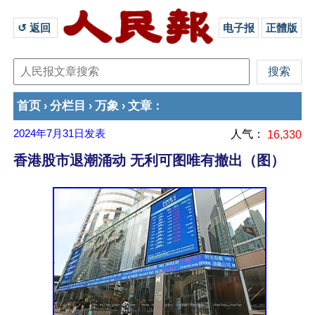
↺ 返回 
电子报
正體版
首页
分栏目
万象
文章
›
›
›
：
2024年7月31日
发表
人气：
16,330
香港股市退潮涌动 无利可图唯有撤出（图）