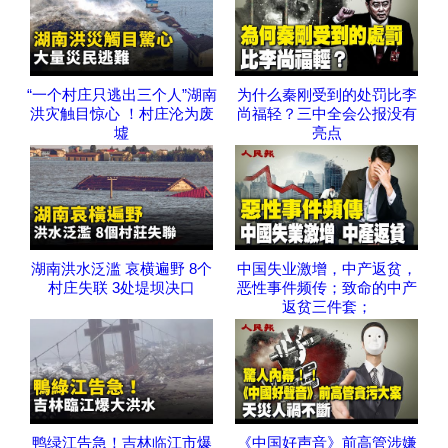
“一个村庄只逃出三个人”湖南
为什么秦刚受到的处罚比李
洪灾触目惊心 ！村庄沦为废
尚福轻？三中全会公报没有
墟
亮点
湖南洪水泛滥 哀横遍野 8个
中国失业激增，中产返贫，
村庄失联 3处堤坝决口
恶性事件频传；致命的中产
返贫三件套；
鸭绿江告急！吉林临江市爆
《中国好声音》前高管涉嫌