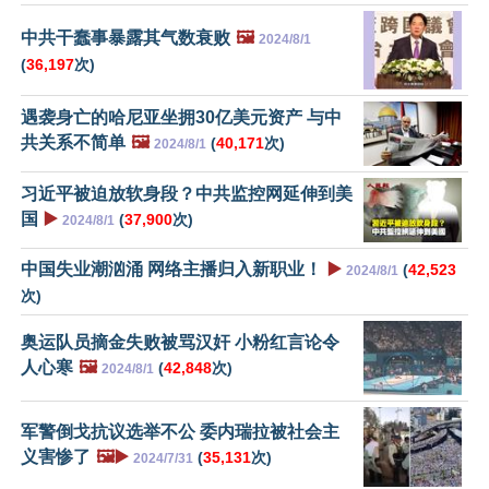
中共干蠢事暴露其气数衰败
🖼️
2024/8/1
(
36,197
次)
遇袭身亡的哈尼亚坐拥30亿美元资产 与中
共关系不简单
🖼️
(
40,171
次)
2024/8/1
习近平被迫放软身段？中共监控网延伸到美
国
▶️
(
37,900
次)
2024/8/1
中国失业潮汹涌 网络主播归入新职业！
▶️
(
42,523
2024/8/1
次)
奥运队员摘金失败被骂汉奸 小粉红言论令
人心寒
🖼️
(
42,848
次)
2024/8/1
军警倒戈抗议选举不公 委内瑞拉被社会主
义害惨了
🖼️▶️
(
35,131
次)
2024/7/31