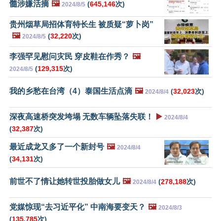
髓涉嫌活摘
🖼️
(
645,146
次)
2024/8/5
贵州烟草局招体育特长生 被质疑“萝卜岗”
🖼️
(
32,220
次)
2024/8/5
李强罕见慰问灾民 穿皮鞋在作秀？
🖼️
(
129,315
次)
2024/8/5
我的乡愁在台湾（4）泰国生活点滴
🖼️
(
32,023
次)
2024/8/4
深夜高速桥突发垮塌 无数车辆坠落失联！
▶️
2024/8/4
(
32,387
次)
最近成龙又多了一个新封号
🖼️
2024/8/4
(
34,131
次)
前世不了情让她转世投胎做女儿
🖼️
(
278,188
次)
2024/8/4
党媒惊现“去习近平化” 中南海要变天？
🖼️
2024/8/3
(
135,785
次)