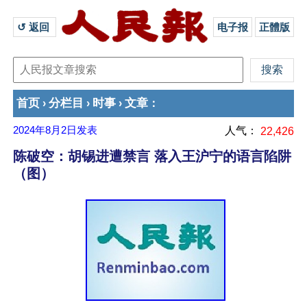
↺ 返回 
电子报
正體版
首页
分栏目
时事
文章
›
›
›
：
2024年8月2日
发表
人气：
22,426
陈破空：胡锡进遭禁言 落入王沪宁的语言陷阱
（图）