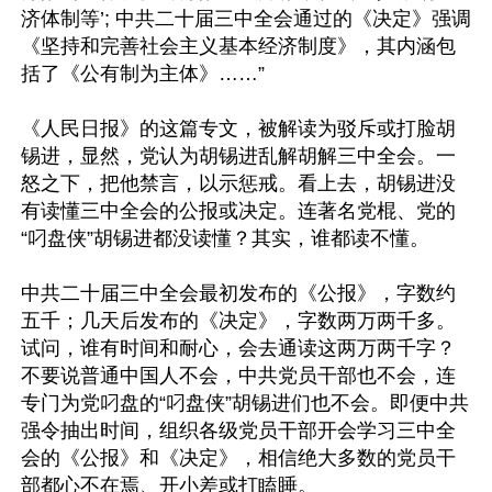
济体制等’; 中共二十届三中全会通过的《决定》强调
《坚持和完善社会主义基本经济制度》，其内涵包
括了《公有制为主体》……”

《人民日报》的这篇专文，被解读为驳斥或打脸胡
锡进，显然，党认为胡锡进乱解胡解三中全会。一
怒之下，把他禁言，以示惩戒。看上去，胡锡进没
有读懂三中全会的公报或决定。连著名党棍、党的
“叼盘侠”胡锡进都没读懂？其实，谁都读不懂。

中共二十届三中全会最初发布的《公报》，字数约
五千；几天后发布的《决定》，字数两万两千多。
试问，谁有时间和耐心，会去通读这两万两千字？
不要说普通中国人不会，中共党员干部也不会，连
专门为党叼盘的“叼盘侠”胡锡进们也不会。即便中共
强令抽出时间，组织各级党员干部开会学习三中全
会的《公报》和《决定》，相信绝大多数的党员干
部都心不在焉、开小差或打瞌睡。
