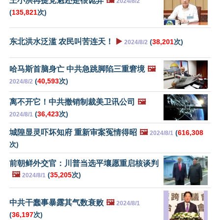
王小洪再提党魁还是很诡异
🖼️
2024/8/2
(
135,821
次)
东北洪水泛滥 农民叫苦连天！
▶️
(
38,201
次)
2024/8/2
哈马斯首脑身亡 中共急跳脚陷三重窘境
🖼️
(
40,593
次)
2024/8/2
离不开它！中共撤销制裁美卫讯公司
🖼️
(
36,423
次)
2024/8/1
城隍显灵吓坏知府 重新审案冤情得昭
🖼️
(
616,308
2024/8/1
次)
前朝鲜外交官：川普当选平壤愿重启核谈判
🖼️
(
35,205
次)
2024/8/1
中共干蠢事暴露其气数衰败
🖼️
2024/8/1
(
36,197
次)