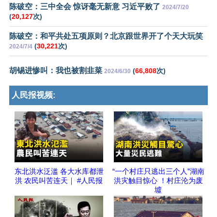
陈破空：三中全会 惊讶毫无新意 习近平败了
2024/7/20
(
20,127
次)
陈破空：和平共处五项原则？北京跟世界开了个天大玩笑
(
30,221
次)
2024/7/4
胡锡进惨叫：我也被割韭菜
(
66,808
次)
2024/6/30
人民报视频:
东北洪水泛滥 各大水库都泄
“一个村庄只逃出三个人”湖南
洪 农民叫苦连天｜ #人民报
洪灾触目惊心 ！村庄沦为废
墟