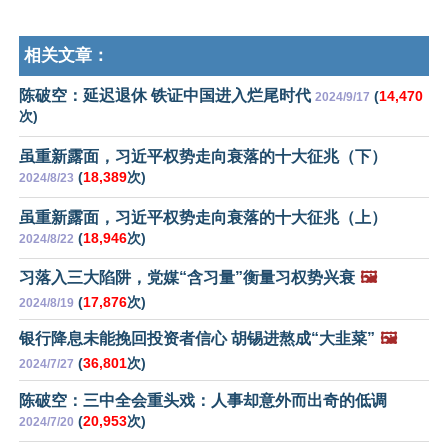
相关文章：
陈破空：延迟退休 铁证中国进入烂尾时代
(
14,470
2024/9/17
次)
虽重新露面，习近平权势走向衰落的十大征兆（下）
(
18,389
次)
2024/8/23
虽重新露面，习近平权势走向衰落的十大征兆（上）
(
18,946
次)
2024/8/22
习落入三大陷阱，党媒“含习量”衡量习权势兴衰
🖼️
(
17,876
次)
2024/8/19
银行降息未能挽回投资者信心 胡锡进熬成“大韭菜”
🖼️
(
36,801
次)
2024/7/27
陈破空：三中全会重头戏：人事却意外而出奇的低调
(
20,953
次)
2024/7/20