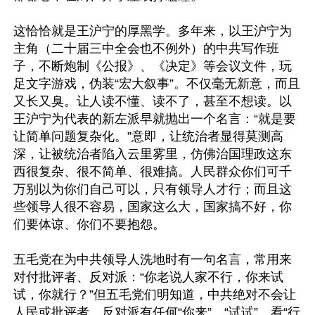
这恰恰就是王沪宁的厚黑学。多年来，以王沪宁为
主角（二十届三中全会也不例外）的中共写作班
子，不断炮制《公报》、《决定》等会议文件，玩
足文字游戏，伪装“宏大叙事”。不仅毫无新意，而且
又长又臭。让人读不懂、读不了，甚至不想读。以
王沪宁为代表的新左派早就抛出一个名言：“就是要
让简单问题复杂化。”意即，让统治者显得莫测高
深，让被统治者陷入云里雾里，仿佛治国理政这东
西很复杂、很不简单、很难搞。人民群众你们可千
万别以为你们自己可以，只有领导人才行；而且这
些领导人很不容易，国家这么大，国家搞不好，你
们要体谅、你们不要抱怨。

五毛党在为中共领导人洗地时有一句名言，常用来
对付批评者、反对派：“你老说人家不行，你来试
试，你就行？”但五毛党们明知道，中共绝对不会让
人民或批评者、反对派有任何“你来”、“试试”、看“行