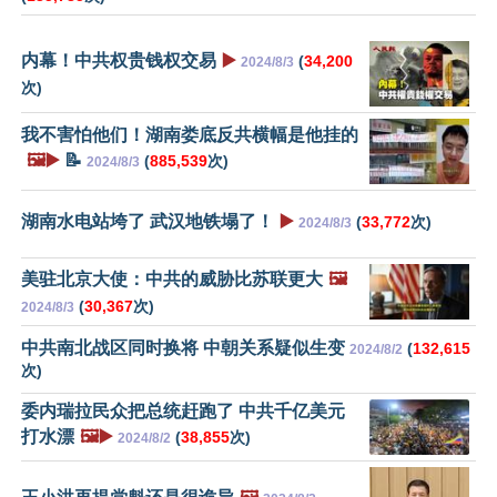
内幕！中共权贵钱权交易
▶️
(
34,200
2024/8/3
次)
我不害怕他们！湖南娄底反共横幅是他挂的
🖼️▶️
📝
(
885,539
次)
2024/8/3
湖南水电站垮了 武汉地铁塌了！
▶️
(
33,772
次)
2024/8/3
美驻北京大使：中共的威胁比苏联更大
🖼️
(
30,367
次)
2024/8/3
中共南北战区同时换将 中朝关系疑似生变
(
132,615
2024/8/2
次)
委内瑞拉民众把总统赶跑了 中共千亿美元
打水漂
🖼️▶️
(
38,855
次)
2024/8/2