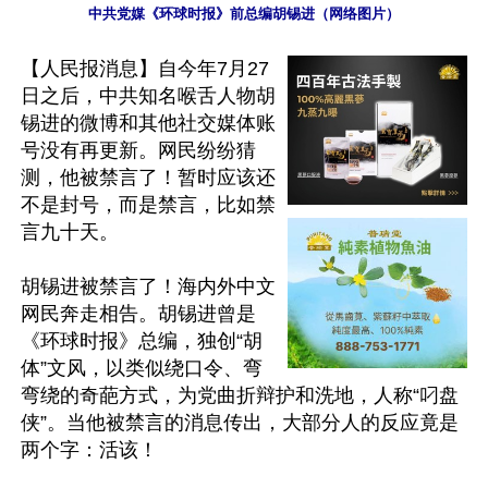
中共党媒《环球时报》前总编胡锡进（网络图片）
【人民报消息】自今年7月27
日之后，中共知名喉舌人物胡
锡进的微博和其他社交媒体账
号没有再更新。网民纷纷猜
测，他被禁言了！暂时应该还
不是封号，而是禁言，比如禁
言九十天。

胡锡进被禁言了！海内外中文
网民奔走相告。胡锡进曾是
《环球时报》总编，独创“胡
体”文风，以类似绕口令、弯
弯绕的奇葩方式，为党曲折辩护和洗地，人称“叼盘
侠”。当他被禁言的消息传出，大部分人的反应竟是
两个字：活该！
