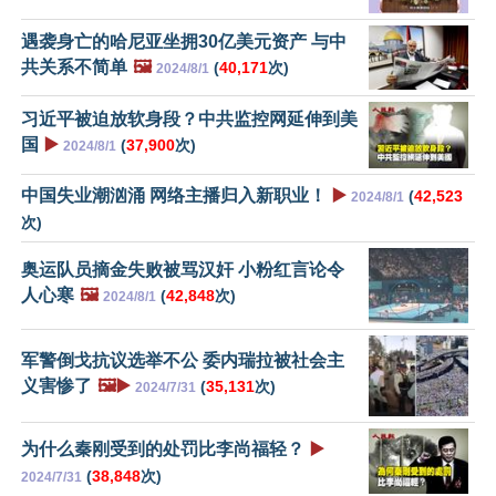
遇袭身亡的哈尼亚坐拥30亿美元资产 与中
共关系不简单
🖼️
(
40,171
次)
2024/8/1
习近平被迫放软身段？中共监控网延伸到美
国
▶️
(
37,900
次)
2024/8/1
中国失业潮汹涌 网络主播归入新职业！
▶️
(
42,523
2024/8/1
次)
奥运队员摘金失败被骂汉奸 小粉红言论令
人心寒
🖼️
(
42,848
次)
2024/8/1
军警倒戈抗议选举不公 委内瑞拉被社会主
义害惨了
🖼️▶️
(
35,131
次)
2024/7/31
为什么秦刚受到的处罚比李尚福轻？
▶️
(
38,848
次)
2024/7/31