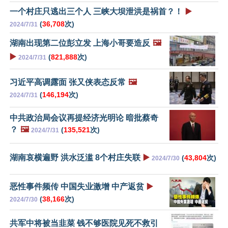
一个村庄只逃出三个人 三峡大坝泄洪是祸首？！
▶️
(
36,708
次)
2024/7/31
湖南出现第二位彭立发 上海小哥要造反
🖼️
▶️
(
821,888
次)
2024/7/31
习近平高调露面 张又侠表态反常
🖼️
(
146,194
次)
2024/7/31
中共政治局会议再提经济光明论 暗批蔡奇
？
🖼️
(
135,521
次)
2024/7/31
湖南哀横遍野 洪水泛滥 8个村庄失联
▶️
(
43,804
次)
2024/7/30
恶性事件频传 中国失业激增 中产返贫
▶️
(
38,166
次)
2024/7/30
共军中将被当韭菜 钱不够医院见死不救引