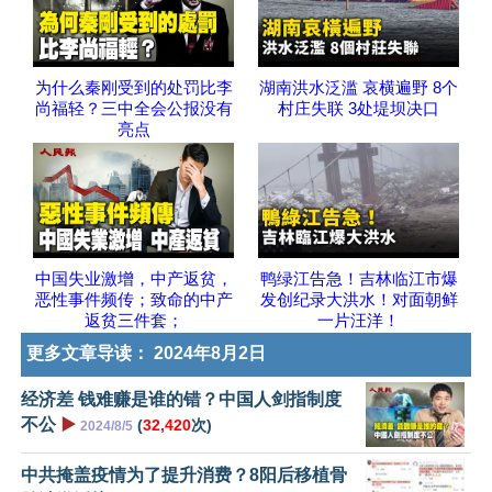
为什么秦刚受到的处罚比李
湖南洪水泛滥 哀横遍野 8个
尚福轻？三中全会公报没有
村庄失联 3处堤坝决口
亮点
中国失业激增，中产返贫，
鸭绿江告急！吉林临江市爆
恶性事件频传；致命的中产
发创纪录大洪水！对面朝鲜
返贫三件套；
一片汪洋！
更多文章导读：
2024年8月2日
经济差 钱难赚是谁的错？中国人剑指制度
不公
▶️
(
32,420
次)
2024/8/5
中共掩盖疫情为了提升消费？8阳后移植骨