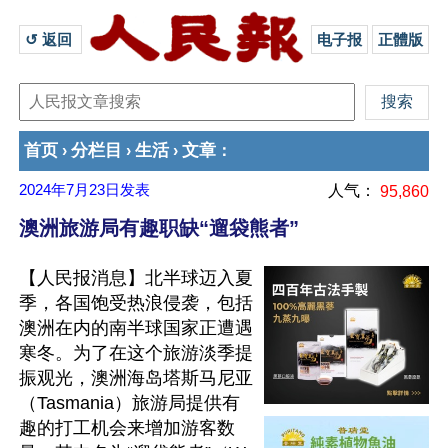
↺ 返回 
电子报
正體版
首页
分栏目
生活
文章
›
›
›
：
2024年7月23日
发表
人气：
95,860
澳洲旅游局有趣职缺“遛袋熊者”
【人民报消息】北半球迈入夏
季，各国饱受热浪侵袭，包括
澳洲在内的南半球国家正遭遇
寒冬。为了在这个旅游淡季提
振观光，澳洲海岛塔斯马尼亚
（Tasmania）旅游局提供有
趣的打工机会来增加游客数