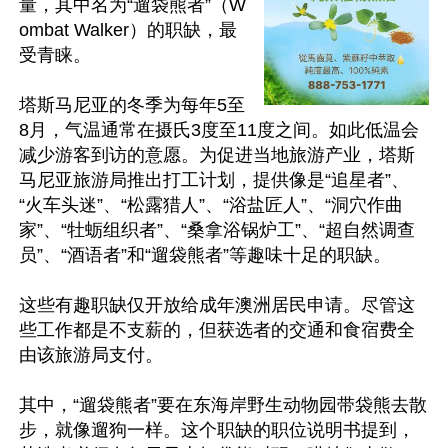
量，其中名为“遛袋熊者”（W
ombat Walker）的职缺，最
受青睐。

塔斯马尼亚的冬季为每年5至
8月，气温通常在摄氏3度至11度之间。如此低温会
减少游客到访的意愿。为促进当地旅游产业，塔斯
马尼亚旅游局推出打工计划，提供像是“追星者”、
“火车头迷”、“松露猎人”、“浴盐匠人”、“洞穴作曲
家”、“牡蛎组织者”、“桑拿浴锅炉工”、“超自然调查
员”、“酒语者”和“遛袋熊者”等趣味十足的职缺。

这些有趣职缺仅开放给成年澳洲居民申请。尽管这
些工作都是不支薪的，但获选者的交通和食宿费全
由该旅游局支付。

其中，“遛袋熊者”要在东海岸野生动物园带袋熊去散
步，就像遛狗一样。这个职缺的职位说明书提到，