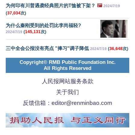
为何印有川普遇袭经典照片的T恤被下架？
🖼️
2024/7/19
(
37,034
次)
为什么秦刚受到的处罚比李尚福轻?
(
145,131
次)
2024/7/19
三中全会公报没有亮点 "捧习"调子降低
(
36,648
次)
2024/7/19
Copyright© RMB Public Foundation Inc.
All Rights Reserved
人民报网站服务条款
关于我们
反馈信箱：
editor@renminbao.com