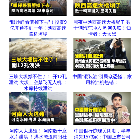
“眼睁睁‬看著‬掉下去”！投资9
黑夜中陕西高速大桥塌了 数
亿开通不到一年！陕西高速
十辆汽车冲入 坠河失联！知
路桥垮塌
情者：天太黑
三峡大坝撑不住了！ 开12孔
中国“混装油”引民众恐慌，家
泄洪 大坝上空禁飞无人机 ！
用榨油机热销；
水库持续泄洪
河南人大逃难！ 河南数十座
中国银行惊现关闭潮，半年
水库泄洪 ！洪水淹没南阳社
消失1573家；中国上市公司