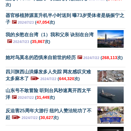
次)
器官移植肺源直升机半小时送到 曝73岁受体者是杨振宁之
子
🖼️
(
47,054
次)
2024/7/23
我的乡愁在台湾（1）我和父亲 诀别在台湾
🖼️
(
35,867
次)
2024/7/23
她对鸟莫名的恐惧来自前世的经历
🖼️
(
268,113
次)
2024/7/22
四川陕西山洪爆发多人失踪 网友感叹灾难
太多麻木了
🖼️▶️
(
644,320
次)
2024/7/22
山东号不敢冒险 听到台风秒速离开西太平
洋
🖼️
(
31,449
次)
2024/7/22
反迫害25周年大游行 纽约人赞法轮功了不
起
🖼️▶️
(
30,627
次)
2024/7/22