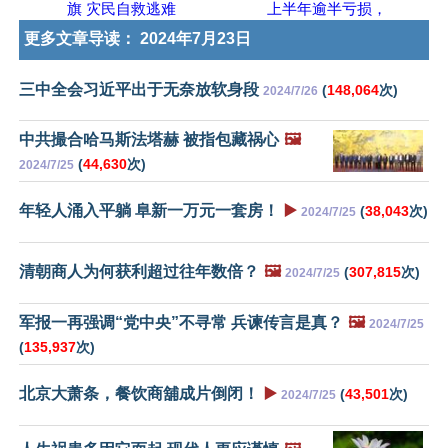
旗 灾民自救逃难
上半年逾半亏损，
更多文章导读：
2024年7月23日
三中全会习近平出于无奈放软身段
(
148,064
次)
2024/7/26
中共撮合哈马斯法塔赫 被指包藏祸心
🖼️
(
44,630
次)
2024/7/25
年轻人涌入平躺 阜新一万元一套房！
▶️
(
38,043
次)
2024/7/25
清朝商人为何获利超过往年数倍？
🖼️
(
307,815
次)
2024/7/25
军报一再强调“党中央”不寻常 兵谏传言是真？
🖼️
2024/7/25
(
135,937
次)
北京大萧条，餐饮商舖成片倒闭！
▶️
(
43,501
次)
2024/7/25