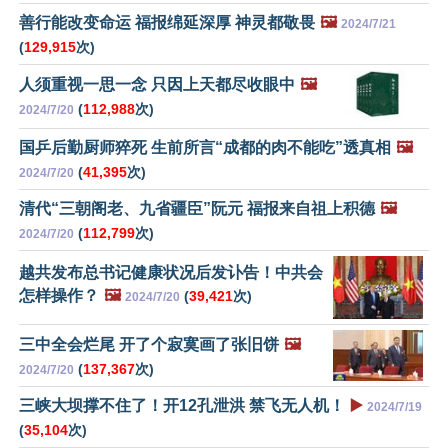
善行能改变命运 福报绵延深厚 神灵都敬畏
🖼️
2024/7/21
(
129,915
次)
人须重视一思一念 只因上天都尽收眼中
🖼️
(
112,988
次)
2024/7/20
国乒后勤厨师猝死 生前所言“成都的肉不能吃”透真相
🖼️
(
41,395
次)
2024/7/20
清代“三朝阁老、九省疆臣”阮元 福报来自祖上积德
🖼️
(
112,799
次)
2024/7/20
越共发布总书记健康状况后发讣告！中共会
怎样操作？
🖼️
(
39,421
次)
2024/7/20
三中全会烂尾 开了个寂寞画了张旧饼
🖼️
(
137,367
次)
2024/7/20
三峡大坝撑不住了！开12孔泄洪 禁飞无人机！
▶️
2024/7/19
(
35,104
次)