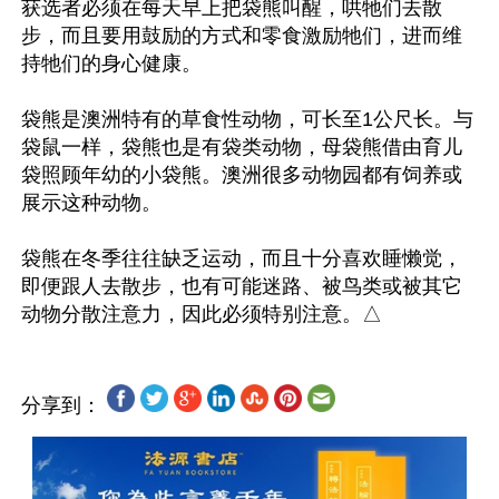
获选者必须在每天早上把袋熊叫醒，哄牠们去散
步，而且要用鼓励的方式和零食激励牠们，进而维
持牠们的身心健康。

袋熊是澳洲特有的草食性动物，可长至1公尺长。与
袋鼠一样，袋熊也是有袋类动物，母袋熊借由育儿
袋照顾年幼的小袋熊。澳洲很多动物园都有饲养或
展示这种动物。

袋熊在冬季往往缺乏运动，而且十分喜欢睡懒觉，
即便跟人去散步，也有可能迷路、被鸟类或被其它
分享到：