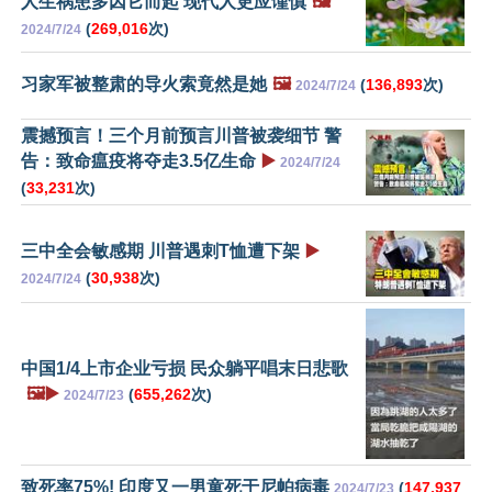
人生祸患多因它而起 现代人更应谨慎
🖼️
(
269,016
次)
2024/7/24
习家军被整肃的导火索竟然是她
🖼️
(
136,893
次)
2024/7/24
震撼预言！三个月前预言川普被袭细节 警
告：致命瘟疫将夺走3.5亿生命
▶️
2024/7/24
(
33,231
次)
三中全会敏感期 川普遇刺T恤遭下架
▶️
(
30,938
次)
2024/7/24
中国1/4上市企业亏损 民众躺平唱末日悲歌
🖼️▶️
(
655,262
次)
2024/7/23
致死率75%! 印度又一男童死于尼帕病毒
(
147,937
2024/7/23