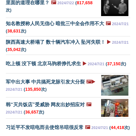
里面的道理在哪里？
🖼️
(
817,658
2024/7/22
次)
知名教授称人民无信心 暗批三中全会作用不大
🖼️
2024/7/21
(
38,631
次)
陕西高速大桥塌了 数十辆汽车冲入 坠河失联！
▶️
2024/7/21
(
35,042
次)
吃上顿 没下顿 北京马驹桥挣扎求生
▶️
(
37,150
次)
2024/7/21
军中出大事 中共搞死龙脉引发大分裂
🖼️▶️
(
135,850
次)
2024/7/21
韩“灭共饭店”受威胁 网友出妙招应对
🖼️
(
36,657
次)
2024/7/21
习近平不发唁电而去使馆吊唁很反常
🖼️
(
44,418
次)
2024/7/21