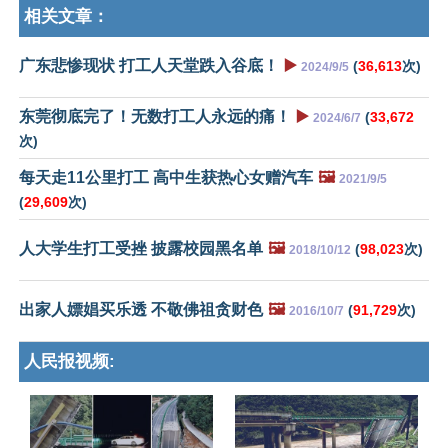
相关文章：
广东悲惨现状 打工人天堂跌入谷底！
▶️
(
36,613
次)
2024/9/5
东莞彻底完了！无数打工人永远的痛！
▶️
(
33,672
2024/6/7
次)
每天走11公里打工 高中生获热心女赠汽车
🖼️
2021/9/5
(
29,609
次)
人大学生打工受挫 披露校园黑名单
🖼️
(
98,023
次)
2018/10/12
出家人嫖娼买乐透 不敬佛祖贪财色
🖼️
(
91,729
次)
2016/10/7
人民报视频: