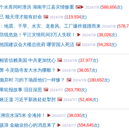
87个水库同时泄洪 湖南平江县灾情惨重
🖼️▶️
(
588,656
次)
2024/7/9
己 顺天理才能有好命
🖼️
(
119,934
次)
2024/7/8
：地震、干旱、水灾、龙卷风、工厂爆炸接踵而来
(
578,
2024/7/8
防线危急！平江灾情民间3万人失联！
▶️
(
38,026
次)
2024/7/8
他国建议会大楼总统府 哪管国人死活
🖼️
(
54,283
次)
2024/7/8
相皆信赖美国 中共更加忧心
🖼️
(
37,977
次)
2024/7/8
警 今灵隐寺发大水为哪般？
▶️
(
38,057
次)
2024/7/8
抛弃时 习的下场跟他们一样惨？
🖼️
(
180,652
次)
2024/7/8
果轮报故事 泪目深思
🖼️
(
263,790
次)
2024/7/7
账泛滥 习近平新政处处掣肘
🖼️
(
52,406
次)
2024/7/7
团洲垸水深5米 全淹掉！
▶️
(
38,030
次)
2024/7/7
骇浪 金融业担心的消息来了
▶️
(
594,645
次)
2024/7/7