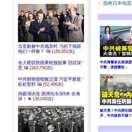
指称日本地震
当党魁被中共抛弃时 习的下场跟
他们一样惨？
🖼️
(
180,652
次)
中共海警多次高强度
令人嗟叹的因果轮报故事 泪目深
不断；美国警告：
思
🖼️
(
263,790
次)
中共财税假错账泛滥 习近平新政
处处掣肘
🖼️
(
52,406
次)
洞庭湖决堤 团洲垸水深5米 全淹
掉！
▶️
(
38,030
次)
破天荒！中共两任国
开，中共政权不稳？