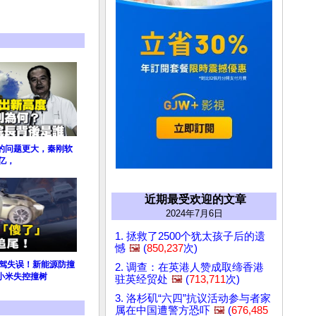
的问题更大，秦刚软
亿，
近期最受欢迎的文章
2024年7月6日
1. 拯救了2500个犹太孩子后的遗
憾
🖼️
(
850,237
次)
智驾失误！新能源防撞
2. 调查：在英港人赞成取缔香港
小米失控撞树
驻英经贸处
🖼️
(
713,711
次)
3. 洛杉矶“六四”抗议活动参与者家
属在中国遭警方恐吓
🖼️
(
676,485