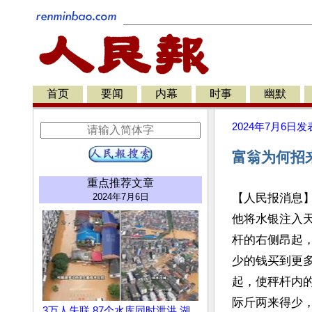
首页
要闻
内幕
时事
幽默
2024年7月6日
发
富翁为何招
重点推荐文章
2024年7月6日
【人民报消息
他将水银注入
杆的右侧昂起
少的钱买到更
起，使秤杆内
际斤两来得少，
3万人失联 87个水库同时泄洪 湖