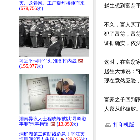
灾、龙卷风、工厂爆炸接踵而来
赵生想到富翁平
(
578,756
次)
不久，富人买
犯了富翁，富
证据确实，依法
习近平恫吓军头 准备打内战
🖼️
这时，在富翁
(
155,977
次)
赵生大惊说：“
现在竟然应验，
富豪之子回到
人家从此破败
文章网址: http://w
湖南异议人士程晓峰被以“寻衅滋
事罪”刑事拘留
🖼️
(
13,898
次)
打印机版
洞庭湖第二道防线危急！平江灾
情民间3万人失联！
▶️
(
38,026
次)