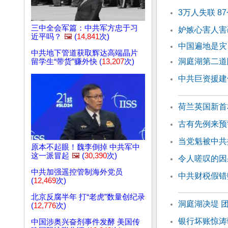
3万人失联 
三中全会军篇：中共军方忠于习
妒嫉心害人害
近平吗？
🖼️
(
14,841
次)
中国遍地是灾
中共地下管道获取辉达高端晶片
洞庭湖第二道
留学生“带货”赚外快 (
13,207
次)
中共巨资援建
荷兰英国新首
古有先例来预
当党魁被中共
原本不起眼！魏李倒掉 中共军中
这一派冒起
🖼️
(
30,390
次)
令人嗟叹的因
中共加强遥控管制海外党员
中共财税假错
(
12,469
次)
北京反腐半年 打“老虎”数量创纪录
洞庭湖决堤 
(
12,776
次)
银行坏账惊涛
中国涉奥兴奋剂事件发酵 美国传