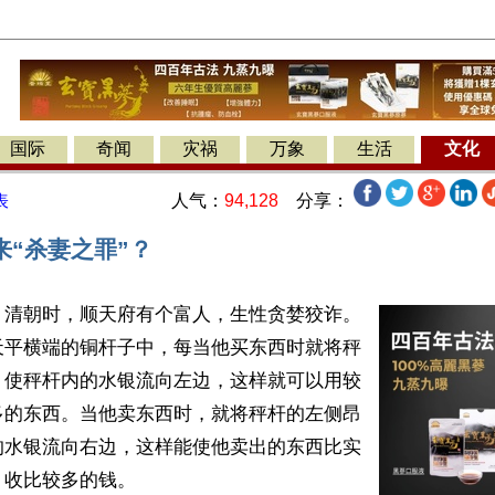
国际
奇闻
灾祸
万象
生活
文化
人气：
94,128
分享：
表
来“杀妻之罪”？
】清朝时，顺天府有个富人，生性贪婪狡诈。
天平横端的铜杆子中，每当他买东西时就将秤
，使秤杆内的水银流向左边，这样就可以用较
多的东西。当他卖东西时，就将秤杆的左侧昂
的水银流向右边，这样能使他卖出的东西比实
收比较多的钱。
