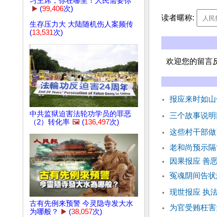
习主席，你在哪里！人民需要你
▶️
(
99,406
次)
读者暱称:
生存压力大 大陆随机伤人案频传
(
13,531
次)
欢迎您的留言
报应来时如山
中共监狱迫害法轮功学员的罪恶
三个故事说明
（2）转化率
🖼️
(
136,497
次)
这些村干部做
老和尚预示
因果报应 善
冤魂阴间告状
现世报应 执
古有先例来预警 今灵隐寺发大水
为官受贿枉害
为哪般？
▶️
(
38,057
次)