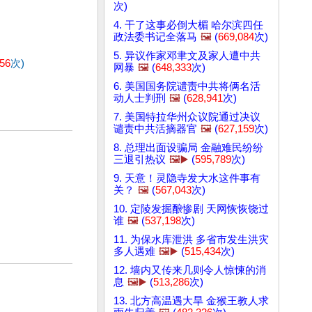
次)
4. 干了这事必倒大楣 哈尔滨四任
政法委书记全落马
🖼️
(
669,084
次)
5. 异议作家邓聿文及家人遭中共
756
次)
网暴
🖼️
(
648,333
次)
6. 美国国务院谴责中共将俩名活
动人士判刑
🖼️
(
628,941
次)
7. 美国特拉华州众议院通过决议
谴责中共活摘器官
🖼️
(
627,159
次)
8. 总理出面设骗局 金融难民纷纷
三退引热议
🖼️▶️
(
595,789
次)
9. 天意！灵隐寺发大水这件事有
关？
🖼️
(
567,043
次)
10. 定陵发掘酿惨剧 天网恢恢饶过
谁
🖼️
(
537,198
次)
11. 为保水库泄洪 多省市发生洪灾
多人遇难
🖼️▶️
(
515,434
次)
12. 墙内又传来几则令人惊悚的消
息
🖼️▶️
(
513,286
次)
13. 北方高温遇大旱 金猴王教人求