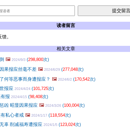
读者留言
反馈。
相关文章
倒
🖼️
(
298,800
次)
2024/9/3
因果报应丝毫不差
🖼️
(
277,048
次)
2024/6/29
了何等恶事而身遭报应？
🖼️
(
170,542
次)
2024/6/2
隔世报应
(
101,725
次)
2024/4/24
恶有报
(
98,408
次)
2024/4/15
惩凶 昭显因果报应
🖼️
(
100,004
次)
2024/3/26
法有私心者戒
🖼️
(
118,554
次)
2024/1/17
无辜 削减福寿遭报应
(
123,024
次)
2024/1/5