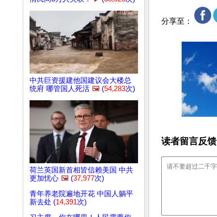
分享至：
中共巨资援建他国建议会大楼总
统府 哪管国人死活
🖼️
(
54,283
次)
读者留言反馈
荷兰英国新首相皆信赖美国 中共
更加忧心
🖼️
(
37,977
次)
青年养老院遍地开花 中国人躺平
新去处 (
14,391
次)