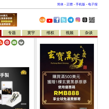
简体
-
正體
-
手机版
-
电子报
专题
寰宇
维权
视频
杂谈