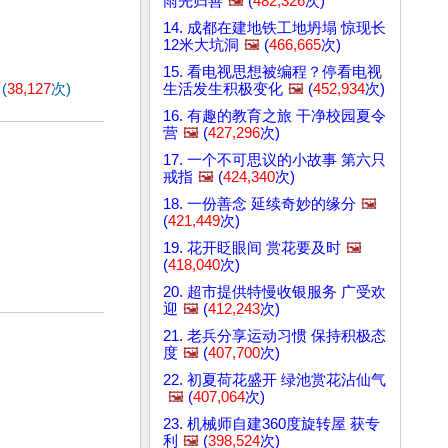
雨先归善
🖼️
(
482,326
次)
14. 成都在建地铁工地坍塌 惊现长
12米大坑洞
🖼️
(
466,665
次)
15. 看电视思想被编程？停看电视
(
38,127
次)
生活发生积极变化
🖼️
(
452,934
次)
16. 有趣的教育之旅 干净校园夏令
营
🖼️
(
427,296
次)
17. 一个不可思议的小故事 第六只
戒指
🖼️
(
424,340
次)
18. 一份善念 延续奇妙的缘分
🖼️
(
421,449
次)
19. 花开眨眼间 赏花要及时
🖼️
(
418,040
次)
20. 超市提供特慢收银服务 广受欢
迎
🖼️
(
412,243
次)
21. 老兵分享运动习惯 保持积极态
度
🖼️
(
407,700
次)
22. 初夏荷花盛开 绿池赏花沾仙气
🖼️
(
407,064
次)
23. 机械师自建360度旋转屋 获专
利
🖼️
(
398,524
次)