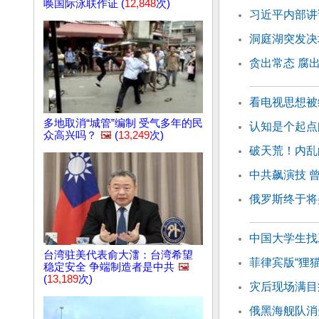
唤国际泳联作证 (
12,848
次)
习近平内部讲
洞庭湖突发决
贪出常态 腐
看电视思想被
多地取消“城管”编制 受气多年的民
认知是个起点
众高兴吗？
🖼️
(
13,249
次)
破天荒！内乱
中共飙演技 
俄罗斯终于将
中国大学生找
台湾驻美代表俞大㵢：台湾希望
菲律宾版“狸
稳定安全 争端制造者是中共
🖼️
(
13,189
次)
灾后现场满目
俄黑海舰队消