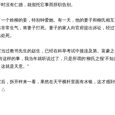
时没有仁德，就假托它事而辞职告别。

了一个姓柳的妾，特别钟爱她。有一天，他的妻子和柳氏相互
翁非常生气，将妻子打死。妻子的家人向官府提出诉讼，经过
处死。

家当过教书先生的赵生，已经在科举考试中接连及第。富豪之
有这样的事，我当年就听说过了，只是所谓的‘柳氏之报’不
这就是天意。”

家后，拆开秤来一看，果然在天平横杆里面有水银，这才感到
。△
ww.renminbao.com/rmb/articles/2024/7/6/83880.html