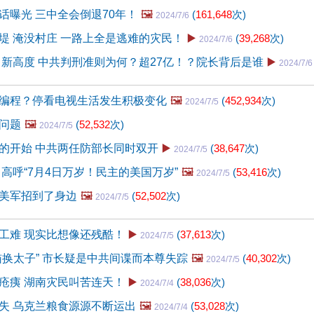
话曝光 三中全会倒退70年！
🖼️
(
161,648
次)
2024/7/6
堤 淹没村庄 一路上全是逃难的灾民！
▶️
(
39,268
次)
2024/7/6
出新高度 中共判刑准则为何？超27亿！？院长背后是谁
▶️
2024/7/6
编程？停看电视生活发生积极变化
🖼️
(
452,934
次)
2024/7/5
问题
🖼️
(
52,532
次)
2024/7/5
的开始 中共两任防部长同时双开
▶️
(
38,647
次)
2024/7/5
曾高呼“7月4日万岁！民主的美国万岁”
🖼️
(
53,416
次)
2024/7/5
美军招到了身边
🖼️
(
52,502
次)
2024/7/5
工难 现实比想像还残酷！
▶️
(
37,613
次)
2024/7/5
猫换太子” 市长疑是中共间谍而本尊失踪
🖼️
(
40,302
次)
2024/7/5
疮痍 湖南灾民叫苦连天！
▶️
(
38,036
次)
2024/7/4
失 乌克兰粮食源源不断运出
🖼️
(
53,028
次)
2024/7/4