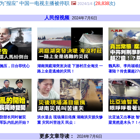
为"报应" 中国一电视主播被停职
🖼️
(
28,838
次)
2024/1/4
人民报视频
2024年7月6日
施压，日台菲忧心
湖南洞庭湖突发决堤 下游村庄全淹没 一
魏凤和、李尚福谁
路上全是逃难的灾民！
著陆？传贪腐超27
防部长同时被双
洪水退去 现场满目疮痍 湖南洪灾损失惨
比亚迪又出事故 
军队内乱的开始？
重 灾民叫苦连天 民众：
梁竟然是木头？！
更多文章导读：
2024年7月6日