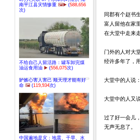
南平江县灾情惨重
🖼️▶️
(
588,656
次)
同郡有个赵书
富人留他在家
在大堂中走来走
门外的人对大
经许多年了，用
不给自己人留活路：罐车卸完煤
油运食用油
▶️
(
556,075
次)
大堂中的人说：
妒嫉心害人害己 顺天理才能有好
命
🖼️
(
119,934
次)
大堂中的人又说
过了好一会儿
无声无息了。

中国遍地是灾：地震、干旱、水