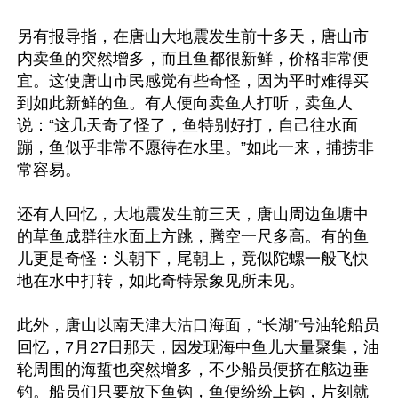
另有报导指，在唐山大地震发生前十多天，唐山市
内卖鱼的突然增多，而且鱼都很新鲜，价格非常便
宜。这使唐山市民感觉有些奇怪，因为平时难得买
到如此新鲜的鱼。有人便向卖鱼人打听，卖鱼人
说：“这几天奇了怪了，鱼特别好打，自己往水面
蹦，鱼似乎非常不愿待在水里。”如此一来，捕捞非
常容易。

还有人回忆，大地震发生前三天，唐山周边鱼塘中
的草鱼成群往水面上方跳，腾空一尺多高。有的鱼
儿更是奇怪：头朝下，尾朝上，竟似陀螺一般飞快
地在水中打转，如此奇特景象见所未见。

此外，唐山以南天津大沽口海面，“长湖”号油轮船员
回忆，7月27日那天，因发现海中鱼儿大量聚集，油
轮周围的海蜇也突然增多，不少船员便挤在舷边垂
钓。船员们只要放下鱼钩，鱼便纷纷上钩，片刻就