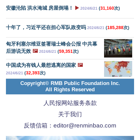
安徽沦陷 洪水淹城 房屋倒塌！
▶️
(
31,160
次)
2024/6/21
十年了，习近平还在担心军队政变吗
(
185,288
次)
2024/6/21
匈牙利塞尔维亚签署瑞士峰会公报 中共幕
后游说无效
🖼️
(
59,351
次)
2024/6/21
中国成为有钱人最想逃离的国家
🖼️
(
32,393
次)
2024/6/21
Copyright© RMB Public Foundation Inc.
All Rights Reserved
人民报网站服务条款
关于我们
反馈信箱：
editor@renminbao.com