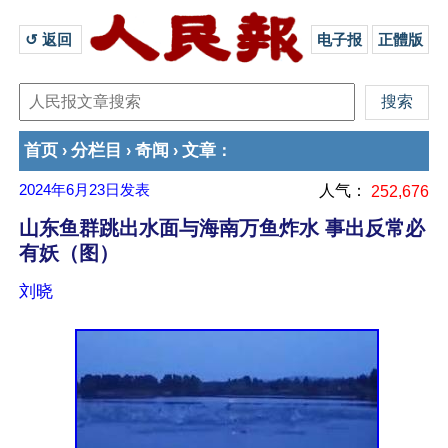
↺ 返回 
电子报
正體版
首页
分栏目
奇闻
文章
›
›
›
：
2024年6月23日
发表
人气：
252,676
山东鱼群跳出水面与海南万鱼炸水 事出反常必
有妖（图）
刘晓