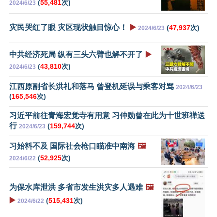
(
55,481
次)
2024/6/23
灾民哭红了眼 灾区现状触目惊心！
▶️
(
47,937
次)
2024/6/23
中共经济死局 纵有三头六臂也解不开了
▶️
(
43,810
次)
2024/6/23
江西原副省长洪礼和落马 曾登机延误与乘客对骂
2024/6/23
(
165,546
次)
习近平前往青海宏觉寺有用意 习仲勋曾在此为十世班禅送
行
(
159,744
次)
2024/6/23
习始料不及 国际社会枪口瞄准中南海
🖼️
(
52,925
次)
2024/6/22
为保水库泄洪 多省市发生洪灾多人遇难
🖼️
▶️
(
515,431
次)
2024/6/22