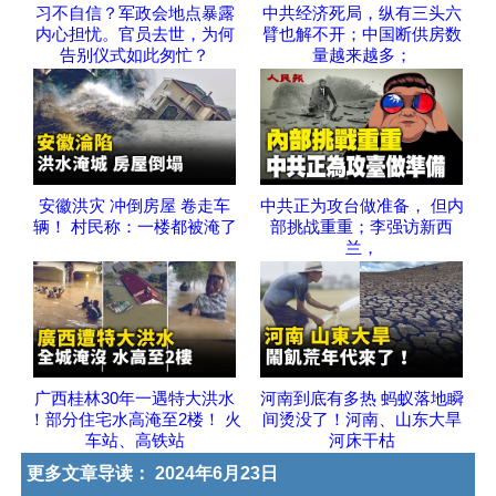
习不自信？军政会地点暴露
中共经济死局，纵有三头六
内心担忧。官员去世，为何
臂也解不开；中国断供房数
告别仪式如此匆忙？
量越来越多；
安徽洪灾 冲倒房屋 卷走车
中共正为攻台做准备， 但内
辆！ 村民称：一楼都被淹了
部挑战重重；李强访新西
兰，
广西桂林30年一遇特大洪水
河南到底有多热 蚂蚁落地瞬
！部分住宅水高淹至2楼！ 火
间烫没了！河南、山东大旱
车站、高铁站
河床干枯
更多文章导读：
2024年6月23日