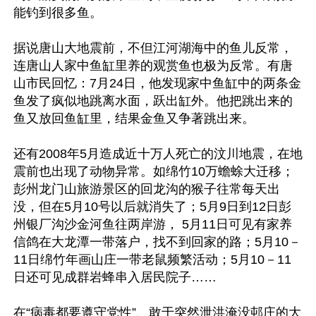
能钓到很多鱼。

据说唐山大地震前，不但江河湖海中的鱼儿反常，
连唐山人家中鱼缸里养的观赏鱼也极为反常。有唐
山市民回忆：7月24日，他发现家中鱼缸中的两条金
鱼发了疯似地跳离水面，跃出缸外。他把跳出来的
鱼又放回鱼缸里，结果金鱼又争著跳出来。

还有2008年5月造成近十万人死亡的汶川地震，在地
震前也出现了动物异常。如绵竹10万蟾蜍大迁移；
彭州龙门山旅游景区的回龙沟的猴子往常每天出
没，但在5月10号以后就消失了；5月9日到12日彭
州银厂沟沙金河鱼往两岸游， 5月11日可见有家养
信鸽在大龙潭一带落户，找不到回家的路；5月10－
11日绵竹年画山庄一带老鼠频繁活动；5月10－11
日还可见成群岩蜂串入居民院子……

在“病毒都要遵守党性”、敢于突然泄洪淹没邨庄的大