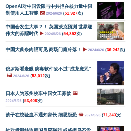
OpenAI对中国设限与中共拒在核力量中限
制使用人工智能
🖼️
(
51,927
次)
2024/6/26
中国会发生大事？！ 英国派克预测 世界迎
伟大的苏醒时代
▶️
(
54,852
次)
2024/6/26
中国大萧条肉眼可见 商场门庭冷落！
▶️
(
39,242
次)
2024/6/26
俄罗斯看走眼 防毒软件敌不过“成龙魔咒”
🖼️
(
53,012
次)
2024/6/26
日本人为苏州校车中国女工募款
🖼️
(
53,408
次)
2024/6/26
孩子在校验血不通知家长 细思极恐
🖼️
(
71,243
次)
2024/6/26
针对俄朝结盟韩国反应强烈 或将援乌不设