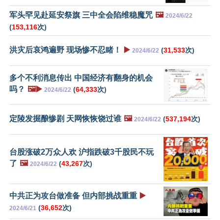
军头罕见赴延安祭旗 三中全会陷维稳魔咒
🖼️
2024/6/22
(
153,116
次)
洪灾后哀鸿遍野 现场惨不忍睹！
▶️
(
31,533
次)
2024/6/22
多个不利消息传出 中国经济有翻身的机会
吗？
🖼️▶️
(
64,333
次)
2024/6/22
定陵发掘酿惨剧 天网恢恢饶过谁
🖼️
(
537,194
次)
2024/6/22
台股涨破2万众人欢 沪指跌破3千股民不玩
了
🖼️
(
43,267
次)
2024/6/22
中共正为攻台做准备 但内部挑战重重
▶️
(
36,652
次)
2024/6/21