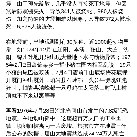
震。由于预先疏散，几乎没人直接死于地震。但因
震后防震棚失火，导致341人被烧死，980人被烧
伤。加之简陋的防震棚难以御寒，又导致372人被冻
死，6,578人被冻伤。

在地震前，当地观测到有30多种、近1000起动物异
常，如1974年12月在辽阳、本溪、鞍山、大连、沈
阳、锦州等地开始出现大量地下水与动物异常；197
5年2月2日盘锦某乡一群小猪在圈内相互乱咬，19只
小猪的尾巴被咬断，2月4日震前千山鹿场梅花鹿撞
开厩门冲出厩外，岫岩县石岭邨一头公牛傍晚狂跑
狂叫，岫岩县清峰邨一只母鸡在太阳落山时飞上树
顶就不下来进窝等等。

再看1976年7月28日河北省唐山市发生的7.8级强烈
地震。在地动山摇中，这座超百万人口的工业重
镇，顷刻间被夷为一片废墟。根据官方在地震三年
后公布的数据，唐山大地震共造成24.24万人死亡，