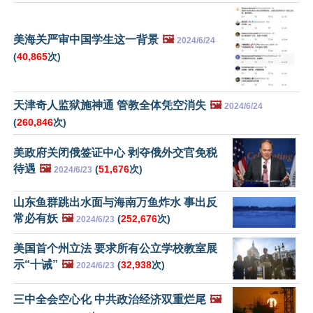
美海关严审中国学生这一背景
🖼️
2024/6/24
(
40,865
次)
天津奇人监狱施神通 管教全体凭空消失
🖼️
2024/6/24
(
260,846
次)
美政府关闭俄签证中心 剥夺俄外交官免税
待遇
🖼️
(
51,676
次)
2024/6/23
山东鱼群跳出水面与海南万鱼炸水 事出反
常必有妖
🖼️
(
252,676
次)
2024/6/23
美国首个州立法 要求所有公立学校教室展
示“十诫”
🖼️
(
32,938
次)
2024/6/23
三中全会空心化 中共政治经济双重烂尾
🖼️