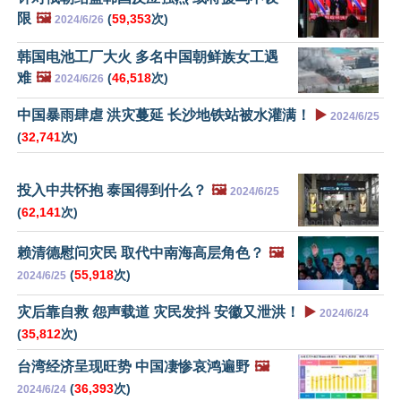
限
🖼️
(
59,353
次)
2024/6/26
韩国电池工厂大火 多名中国朝鲜族女工遇
难
🖼️
(
46,518
次)
2024/6/26
中国暴雨肆虐 洪灾蔓延 长沙地铁站被水灌满！
▶️
2024/6/25
(
32,741
次)
投入中共怀抱 泰国得到什么？
🖼️
2024/6/25
(
62,141
次)
赖清德慰问灾民 取代中南海高层角色？
🖼️
(
55,918
次)
2024/6/25
灾后靠自救 怨声载道 灾民发抖 安徽又泄洪！
▶️
2024/6/24
(
35,812
次)
台湾经济呈现旺势 中国凄惨哀鸿遍野
🖼️
(
36,393
次)
2024/6/24