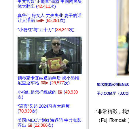
中共官媒“正能量”满溢 中国网民集
体大翻车 (
42,411
次)
真爷们 好女人 丈夫失业 妻子的话
让人泪崩
🖼️▶️
(
85,281
次)
“小粉红”与“五十万” (
39,244
次)
钢琴家卡瓦纳遭挑衅后 携小熊维
尼重返车站
🖼️▶️
(
28,577
次)
知名能源公司ENEO
小粉红是怎样练成的
🖼️
(
49,930
子J:COM厅（J:C
次)
“谣言”又起 2024习有大麻烦
“非常精彩，我
(
70,939
次)
（FujiiTo
美国IMEC计划红海遇阻 中共鬼影
浮出
🖼️
(
22,986
次)