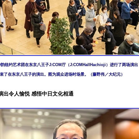
，神韵纽约艺术团在东京八王子J:COM厅（J:COMHallHachioji）进行了两场
结束了在东京八王子的演出。图为观众进场时场景。（藤野伟／大纪元）
：演出令人愉悦 感悟中日文化相通