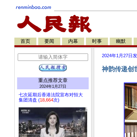
首页
要闻
内幕
时事
幽默
2024年1月27日
神韵传递创
重点推荐文章
2024年1月27日
七次延期后香港法院宣布对恒大
集团清盘 (
18,664
次)