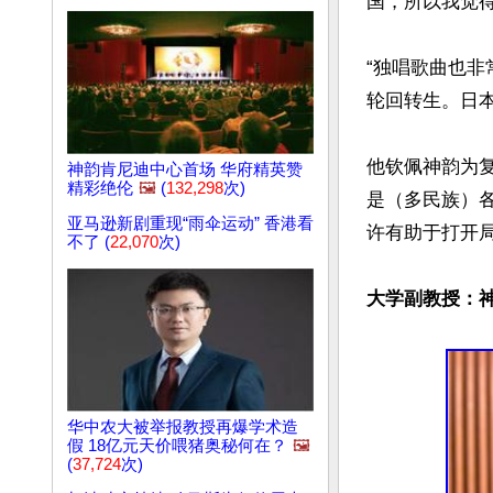
国，所以我觉得
“独唱歌曲也非
轮回转生。日本
他钦佩神韵为
神韵肯尼迪中心首场 华府精英赞
精彩绝伦
🖼️
(
132,298
次)
是（多民族）
亚马逊新剧重现“雨伞运动” 香港看
许有助于打开局
不了 (
22,070
次)
大学副教授：
华中农大被举报教授再爆学术造
假 18亿元天价喂猪奥秘何在？
🖼️
(
37,724
次)