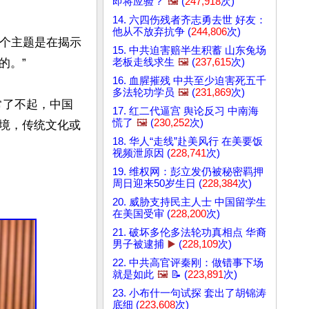
即将应验？
🖼️
(
247,918
次)
14. 六四伤残者齐志勇去世 好友：
他从不放弃抗争 (
244,806
次)
那个主题是在揭示
15. 中共迫害赔半生积蓄 山东兔场
。”

老板走线求生
🖼️
(
237,615
次)
16. 血腥摧残 中共至少迫害死五千
多法轮功学员
🖼️
(
231,869
次)
常了不起，中国
17. 红二代逼宫 舆论反习 中南海
慌了
🖼️
(
230,252
次)
境，传统文化或
18. 华人“走线”赴美风行 在美要饭
视频泄原因 (
228,741
次)
19. 维权网：彭立发仍被秘密羁押
周日迎来50岁生日 (
228,384
次)
20. 威胁支持民主人士 中国留学生
在美国受审 (
228,200
次)
21. 破坏多伦多法轮功真相点 华裔
男子被逮捕
▶️
(
228,109
次)
22. 中共高官评秦刚：做错事下场
就是如此
🖼️
📝 (
223,891
次)
23. 小布什一句试探 套出了胡锦涛
底细 (
223,608
次)