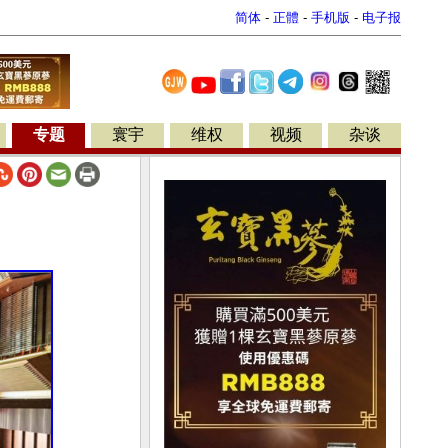
简体
-
正體
-
手机版
-
电子报
专题
寰宇
维权
视频
杂谈