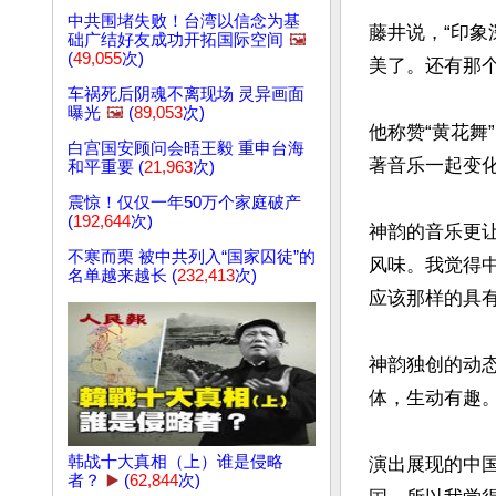
中共围堵失败！台湾以信念为基
藤井说，“印
础广结好友成功开拓国际空间
🖼️
(
49,055
次)
美了。还有那个
车祸死后阴魂不离现场 灵异画面
曝光
🖼️
(
89,053
次)
他称赞“黄花舞
白宫国安顾问会晤王毅 重申台海
著音乐一起变化
和平重要 (
21,963
次)
震惊！仅仅一年50万个家庭破产
(
192,644
次)
神韵的音乐更让
不寒而栗 被中共列入“国家囚徒”的
风味。我觉得中
名单越来越长 (
232,413
次)
应该那样的具有
神韵独创的动
体，生动有趣。”
韩战十大真相（上）谁是侵略
演出展现的中
者？
▶️
(
62,844
次)