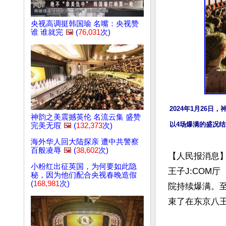
央视高调挺韩国瑜 名嘴：央视赞
谁 谁就完
🖼️
(
76,031
次)
2024年1月26日
神韵之美震撼英伦 名流云集 盛赞
以4场爆满的盛况
完美无瑕
🖼️
(
132,373
次)
海外华人回大陆探亲 遭中共警察
百般凌辱
🖼️
(
38,602
次)
【人民报消息】
小粉红出征英国，为何要如此隐
王子J:COM厅（
秘，因为他们配合央视春晚造假
(
168,981
次)
院持续爆满。
束了在东京八王