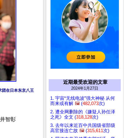
近期最受欢迎的文章
2024年1月27日
约艺术团在日本东京八王
1. 宇宙“无线电波”强大神秘 从何
而来或有解
🖼️
(
482,073
次)
2. 遭全网删除的《嫌疑人孙任泽
之死》全文 (
318,128
次)
藤井智彰
3. 去年以来近百中共国级省部级
高官接连亡故
🖼️
(
315,611
次)