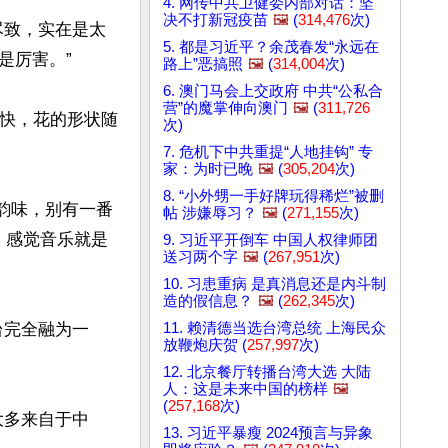
4. 网传中共卫健委内部对话：坚
决不打新冠疫苗
🖼️
(
314,476
次)
尽致，实在是太
5. 都是习近平？余茂春发“永远在
厉害。”

路上”恶搞照
🖼️
(
314,004
次)
6. 澳门马会上交政府 中共“公私合
营”的魔掌伸向澳门
🖼️
(
311,726
很快，花的形状随
次)
7. 危机下中共重提“人地挂钩” 专
家：为时已晚
🖼️
(
305,204
次)
8. “小外甥一手好牌玩得稀烂”被删
国韵味，别有一番
帖 涉嫌辱习？
🖼️
(
271,155
次)
，感觉音乐就是
9. 习近平开倒车 中国人权律师团
送习两个字
🖼️
(
267,951
次)
10. 习患重病 是真消息还是内斗制
造的假信息？
🖼️
(
262,345
次)
台完全融为一
11. 赖清德当选台湾总统 上海民众
放鞭炮庆贺 (
257,997
次)
12. 北京餐厅转播台湾大选 大陆
人：这是未来中国的榜样
🖼️
(
257,168
次)
大多来自于中
13. 习近平暴瘦 2024预言与异象