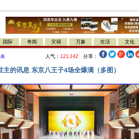
国际
奇闻
灾祸
万象
生活
文化
人气：
121,142
分享：
发表
世主的讯息 东京八王子4场全爆满（多图）