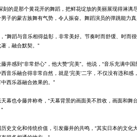
象深刻的是那个黄花开的舞蹈，把鲜花绽放的美丽展现得淋漓
男子的蒙古族舞有气势，令人振奋。舞蹈演员的弹跳能力真是
”，“舞蹈与音乐相得益彰，非常美好。节奏时而舒缓、时而
著，融合默契。”

藤井感到“非常舒心”，他大赞“完美”。他说，“音乐充满中
西音乐融合得非常自然，就是‘完美’二字，不仅没有违和感
中西乐器融合效果的。”

态天幕也令藤井称奇，“天幕背景的画面美不胜收，画面和舞


国历史文化和传统价值，引发藤井的共鸣，“其实日本的文化