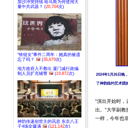
加沙冲突持续 哈马斯为何使用大
量中共武器？ (
20,704
次)
“铁链女”事件二周年：她真的被遗
忘了吗？
🖼️
(
35,679
次)
地方政府入不敷出 厦门减行政编
制人员扩充辅警
🖼️
(
19,872
次)
2024年1月26日晚，
了神韵纽约艺术团
“演出开始时
出。”大学副教授
一样，今年也非
神韵传递创世主的讯息 东京八王
子4场全爆满
🖼️
(
121,142
次)