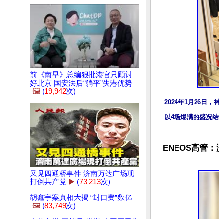
前《南早》总编狠批港官只顾讨
好北京 国安法后“躺平”失港优势
🖼️
(
19,942
次)
2024年1月26日
以4场爆满的盛况
ENEOS高管
又见四通桥事件 济南万达广场现
打倒共产党
▶️
(
73,213
次)
胡鑫宇案真相大揭 “封口费”数亿
🖼️
(
83,749
次)