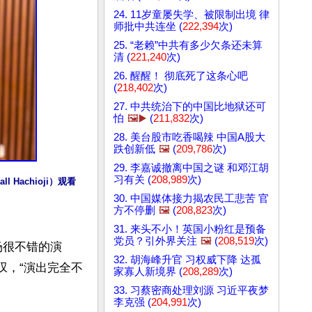
24. 11岁童屡失学、被限制出境 律
师批中共连坐 (
222,394
次)
25. “老赖”中共有多少欠条还未算
清 (
221,240
次)
26. 醒醒！ 彻底死了这条心吧
(
218,402
次)
27. 中共统治下的中国比地狱还可
怕
🖼️▶️
(
211,832
次)
28. 美台股市吃香喝辣 中国A股大
跌创新低
🖼️
(
209,786
次)
29. 李嘉诚撤离中国之谜 和邓江胡
习有关 (
208,989
次)
 Hachioji）观看
30. 中国媒体接力揭农民工悲苦 官
方不停删
🖼️
(
208,823
次)
31. 来头不小！英国小粉红是预备
党员？引外界关注
🖼️
(
208,519
次)
场很不错的演
32. 胡海峰升官 习权威下降 达孤
赞叹，“演出完全不
家寡人新境界 (
208,289
次)
33. 习蔡密商处理刘源 习近平夜梦
李克强 (
204,991
次)