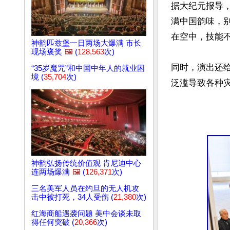
据大纪元报导
满中国韵味，别
在空中，技能不
神韵匹兹堡一日两场大爆满 市长
现场褒奖
🖼️
(
128,563
次)
同时，演出还给
“35岁魔咒”和中国中年人的就业困
境 (
35,704
次)
泛滥导致各种灾
神韵弘扬传统价值观 肯尼迪中心
连两场爆满
🖼️
(
126,371
次)
三名美军人员在约旦的无人机攻
击中被打死，34人受伤 (
21,380
次)
红海商船遇袭问题 美中会谈未取
得任何突破 (
20,366
次)