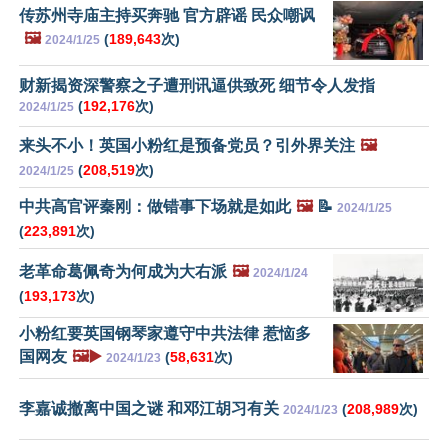
传苏州寺庙主持买奔驰 官方辟谣 民众嘲讽
🖼️
(
189,643
次)
2024/1/25
财新揭资深警察之子遭刑讯逼供致死 细节令人发指
(
192,176
次)
2024/1/25
来头不小！英国小粉红是预备党员？引外界关注
🖼️
(
208,519
次)
2024/1/25
中共高官评秦刚：做错事下场就是如此
🖼️
📝
2024/1/25
(
223,891
次)
老革命葛佩奇为何成为大右派
🖼️
2024/1/24
(
193,173
次)
小粉红要英国钢琴家遵守中共法律 惹恼多
国网友
🖼️▶️
(
58,631
次)
2024/1/23
李嘉诚撤离中国之谜 和邓江胡习有关
(
208,989
次)
2024/1/23