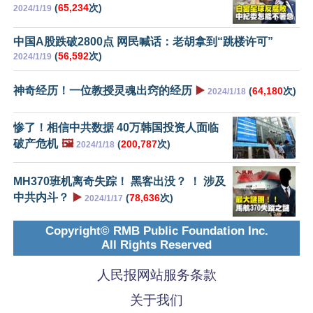
(
65,234
次)
2024/1/19
中国A股跌破2800点 网民喊话：老胡拿到“跳楼许可”
(
56,592
次)
2024/1/19
神奇经历！一位教授灵魂出窍的经历
▶️
(
64,180
次)
2024/1/18
惨了！相信中共数据 40万韩国投资人面临
破产危机
🖼️
(
200,787
次)
2024/1/18
MH370班机离奇失踪！ 黑客出没？ ！ 涉及
中共内斗？
▶️
(
78,636
次)
2024/1/17
Copyright© RMB Public Foundation Inc.
All Rights Reserved
人民报网站服务条款
关于我们