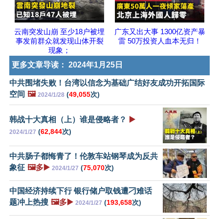
云南突发山崩 至少18户被埋
广东又出大事 1300亿资产暴
事发前群众就发现山体开裂
雷 50万投资人血本无归！
现象；
更多文章导读：
2024年1月25日
中共围堵失败！台湾以信念为基础广结好友成功开拓国际
空间
🖼️
(
49,055
次)
2024/1/28
韩战十大真相（上）谁是侵略者？
▶️
(
62,844
次)
2024/1/27
中共肠子都悔青了！伦敦车站钢琴成为反共
象征
🖼️多▶️
(
75,070
次)
2024/1/27
中国经济持续下行 银行储户取钱遭刁难话
题冲上热搜
🖼️多▶️
(
193,658
次)
2024/1/27