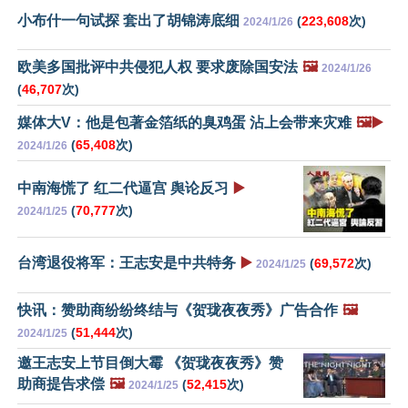
小布什一句试探 套出了胡锦涛底细
(
223,608
次)
2024/1/26
欧美多国批评中共侵犯人权 要求废除国安法
🖼️
2024/1/26
(
46,707
次)
媒体大V：他是包著金箔纸的臭鸡蛋 沾上会带来灾难
🖼️▶️
(
65,408
次)
2024/1/26
中南海慌了 红二代逼宫 舆论反习
▶️
(
70,777
次)
2024/1/25
台湾退役将军：王志安是中共特务
▶️
(
69,572
次)
2024/1/25
快讯：赞助商纷纷终结与《贺珑夜夜秀》广告合作
🖼️
(
51,444
次)
2024/1/25
邀王志安上节目倒大霉 《贺珑夜夜秀》赞
助商提告求偿
🖼️
(
52,415
次)
2024/1/25