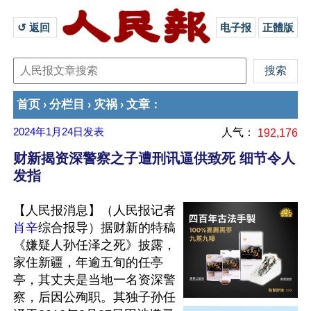
↺ 返回 
电子报
正體版
首页
分栏目
灾祸
文章
›
›
›
：
2024年1月24日
发表
人气：
192,176
财新揭资深警察之子遭刑讯逼供致死 细节令人
发指
【人民报消息】（人民报记者
肖辛
综合报导）据财新的特稿
《嫌疑人孙任泽之死》披露，
家住新疆，年逾五旬的任亭
亭，其丈夫是当地一名资深警
察，后因公殉职。其独子孙任