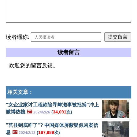
读者暱称:
读者留言
欢迎您的留言反馈。
相关文章：
“女企业家讨工程款陷寻衅滋事被批捕”冲上
微博热搜
🖼️
(
34,691
次)
2024/2/26
"莒县到底咋了"? 中国媒体屏蔽疑似凶案信
息
🖼️
(
167,889
次)
2024/2/13