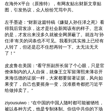
在海外X平台（原推特），有网友贴出财新文章贴
图，引发热议，众人纷纷咒骂中共。

左手墨迹：“财新这篇特稿《嫌疑人孙任泽之死》看
得我后背发凉，这才是社会新闻该有的样子。悲哀
的是，才发出来没多久就被全网屏蔽了。就连与‘孙
任泽’有关的词条也不可见。我看到其实推上已经有
人转了，但还是忍不住想再转一下。太无法无天
了！”

皮皮鲁在美国：“看守所副所长留了个心眼，只是官
僚体制内的人人自保，就像王立军留薄熙来薄谷开
来海伍德的证据一样，大家都要留著证据，风向如
果变了，自己也要摇身一变，没准蔡奇都把习近平
给做掉卖了。”

ziyousuiwo：“在中国的中国人随时都可能被牺牲，
被以各种方式，他是专制体制。你信中共你的下场