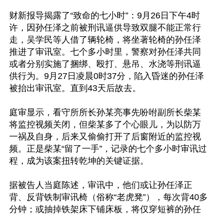
财新报导揭露了“致命的七小时”：9月26日下午4时
许，因孙任泽之前被刑讯逼供导致双腿不能正常行
走，吴学民等人借了辆轮椅，将坐著轮椅的孙任泽
推进了审讯室。七个多小时里，警察对孙任泽共同
或者分别实施了捆绑、殴打、悬吊、水浇等刑讯逼
供行为。9月27日凌晨0时37分，陷入昏迷的孙任泽
被抬出审讯室。直到43天后故去。

庭审显示，看守所所长孙某亮事先吩咐副所长柴某
将监控视频关闭，但柴某多了个心眼儿，为以防万
一祸及自身，后来又偷偷打开了后窗附近的监控视
频。正是柴某“留了一手”，记录的七个多小时审讯过
程，成为该案扭转乾坤的关键证据。

据被告人当庭陈述，审讯中，他们或让孙任泽正
背、反背铁制审讯椅（俗称“老虎凳”），每次背40多
分钟；或抽掉铁架床下铺床板，将仅穿短裤的孙任