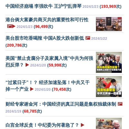
中国经济崩塌 李强吹牛 王沪宁乱弹琴
(
193,969
次)
2024/1/23
港台俩大富豪共商灭共的重要性和可行性
🖼️▶️
(
96,499
次)
2024/1/23
美台股市吃香喝辣 中国A股大跌创新低
🖼️
2024/1/22
(
209,786
次)
美国“禁止贪腐分子及家属入境”中共为何强
烈反弹？
▶️
(
59,998
次)
2024/1/20
“过紧日子”！？ 经济加速坠落！中共又干
掉一个产业
▶️
(
70,458
次)
2024/1/20
财经专家谢金河：中国经济的真正问题是集权独裁体制
🖼️
(
68,785
次)
2024/1/19
白宫全球反贪！中纪委为何著急了？
▶️