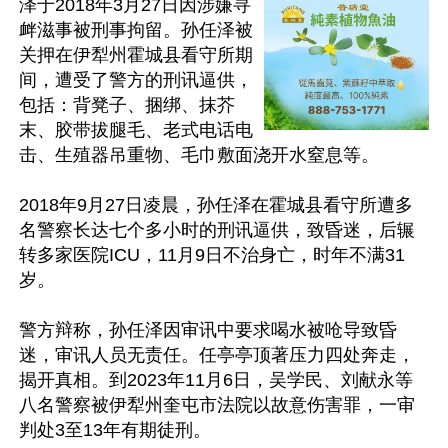
泽于2018年3月27日因涉嫌寻
衅滋事被刑事拘留。孙任泽被
关押在伊犁州霍城县看守所期
间，遭受了警方的刑讯逼供，
包括：背凳子、捆绑、抹芥
末、胶带拔腿毛、老式电话电
击、生殖器吊重物、毛巾敷面浇开水窒息等。

2018年9月27日凌晨，孙任泽在霍城县看守所遭多
名警察长达七个多小时的刑讯逼供，致昏迷，后辗
转多家医院ICU，11月9日不治身亡，时年不满31
岁。

警方辩称，孙任泽因审讯中要求喝水被呛导致昏
迷，审讯人员无责任。任亭亭顶著压力四处奔走，
揭开真相。到2023年11月6日，吴学民、刘献永等
八名警察被伊犁州奎屯市法院以故意伤害罪，一审
判处3至13年有期徒刑。
