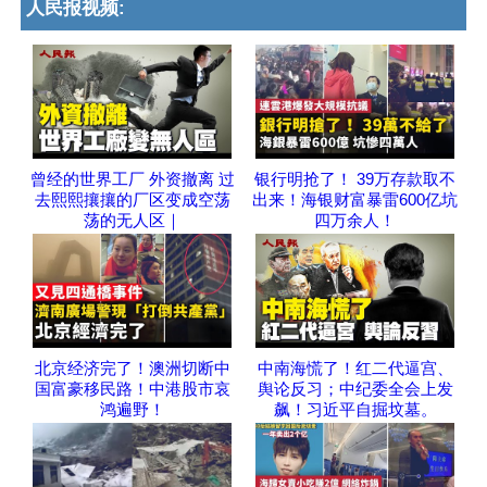
人民报视频:
曾经的世界工厂 外资撤离 过
银行明抢了！ 39万存款取不
去熙熙攘攘的厂区变成空荡
出来！海银财富暴雷600亿坑
荡的无人区｜
四万余人！
北京经济完了！澳洲切断中
中南海慌了！红二代逼宫、
国富豪移民路！中港股市哀
舆论反习；中纪委全会上发
鸿遍野！
飙！习近平自掘坟墓。