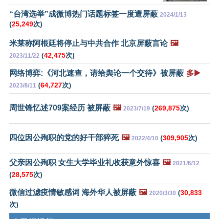
“台湾选举”成微博热门话题标签一度遭屏蔽
2024/1/13
(
25,249
次)
米莱称阿根廷将停止与中共合作 北京屏蔽言论
🖼️
(
42,475
次)
2023/11/22
网络博弈:《河北速查，请给舆论一个交待》被屏蔽
多▶️
(
64,727
次)
2023/8/11
周世锋忆述709案经历 被屏蔽
🖼️
(
269,875
次)
2023/7/19
四位因公殉职的党的好干部猝死
🖼️
(
309,905
次)
2022/4/10
父亲因公殉职 女生大学毕业礼收获意外惊喜
🖼️
2021/6/12
(
28,575
次)
微信过滤疫情敏感词 海外华人被屏蔽
🖼️
(
30,833
2020/3/30
次)