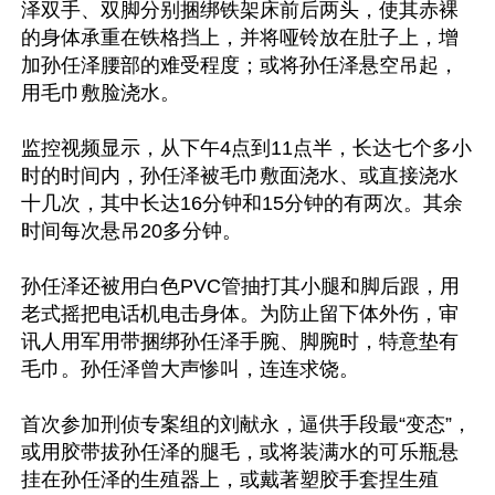
泽双手、双脚分别捆绑铁架床前后两头，使其赤裸
的身体承重在铁格挡上，并将哑铃放在肚子上，增
加孙任泽腰部的难受程度；或将孙任泽悬空吊起，
用毛巾敷脸浇水。

监控视频显示，从下午4点到11点半，长达七个多小
时的时间内，孙任泽被毛巾敷面浇水、或直接浇水
十几次，其中长达16分钟和15分钟的有两次。其余
时间每次悬吊20多分钟。

孙任泽还被用白色PVC管抽打其小腿和脚后跟，用
老式摇把电话机电击身体。为防止留下体外伤，审
讯人用军用带捆绑孙任泽手腕、脚腕时，特意垫有
毛巾。孙任泽曾大声惨叫，连连求饶。

首次参加刑侦专案组的刘献永，逼供手段最“变态”，
或用胶带拔孙任泽的腿毛，或将装满水的可乐瓶悬
挂在孙任泽的生殖器上，或戴著塑胶手套捏生殖