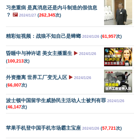
习患重病 是真消息还是内斗制造的假信息
？
🖼️
(
262,345
次)
2024/1/27
精彩短视频：战狼不知自己是蟑螂
(
61,957
次)
2024/1/26
昏睡中与神许诺 美女主播重生
▶️
2024/1/26
(
100,213
次)
外资撤离 世界工厂变无人区
▶️
2024/1/26
(
66,007
次)
波士顿中国留学生威胁民主活动人士被判有罪
2024/1/26
(
46,147
次)
苹果手机登中国手机市场霸主宝座
(
57,721
次)
2024/1/26