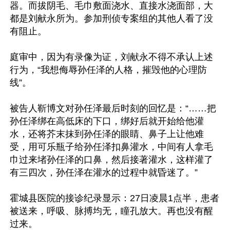
器。而拔阴毛、毛巾敷面浇水、直接水浇面部，大
都是刘献永所为。参加刑侦专案组的其他人看了没
有阻止。

庭审中，因为有录像为证，刘献永不得不承认上述
行为，“我想侮辱孙任泽的人格，摧毁他的心理防
线”。

被告人靳博文对孙任泽最后时刻的回忆是：“……把
孙任泽绑在高低床的下口，绑好后就开始给他灌
水，还将芥末抹到孙任泽的眼睛、鼻子上让他难
受，用可乐瓶子给孙任泽扣鼻灌水，中间有人拿毛
巾过来堵孙任泽的口鼻，然后接著灌水，这样灌了
有三四次，孙任泽在灌水的过程中就昏迷了。”

霍城县医院的接诊纪录显示：27日凌晨1点半，患者
被送来，呼吸、脉搏均无，瞳孔放大。再也没有醒
过来。
