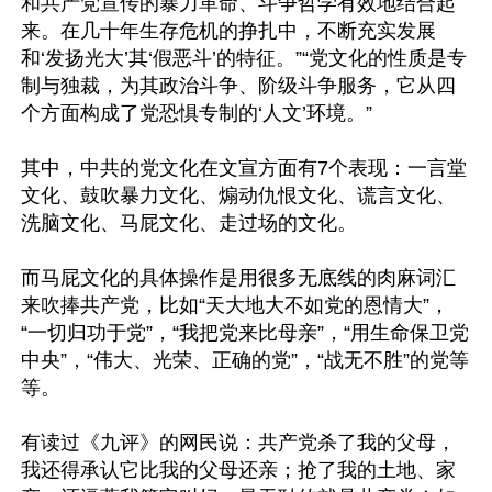
和共产党宣传的暴力革命、斗争哲学有效地结合起
来。在几十年生存危机的挣扎中，不断充实发展
和‘发扬光大’其‘假恶斗’的特征。”“党文化的性质是专
制与独裁，为其政治斗争、阶级斗争服务，它从四
个方面构成了党恐惧专制的‘人文’环境。”

其中，中共的党文化在文宣方面有7个表现：一言堂
文化、鼓吹暴力文化、煽动仇恨文化、谎言文化、
洗脑文化、马屁文化、走过场的文化。

而马屁文化的具体操作是用很多无底线的肉麻词汇
来吹捧共产党，比如“天大地大不如党的恩情大”，
“一切归功于党”，“我把党来比母亲”，“用生命保卫党
中央”，“伟大、光荣、正确的党”，“战无不胜”的党等
等。

有读过《九评》的网民说：共产党杀了我的父母，
我还得承认它比我的父母还亲；抢了我的土地、家