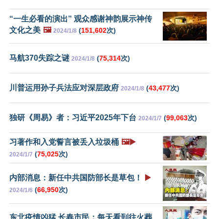
“一生必看的演出” 观众感谢神韵展示神传
文化之美
🖼️
(
151,602
次)
2024/1/8
马航370失踪之谜
(
75,314
次)
2024/1/8
川普运用孙子兵法应对深层政府
(
43,477
次)
2024/1/8
独研《周易》者：习近平2025年下台
(
99,063
次)
2024/1/7
习著作和入党誓言被丢入垃圾桶
🖼️▶️
(
75,025
次)
2024/1/7
内部消息：新任中共国防部长是草包！
▶️
(
66,950
次)
2024/1/6
东北疫情凶猛 长春市民：每天看到往火葬