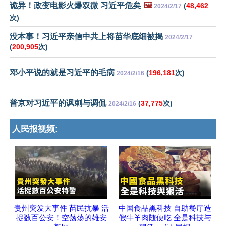
诡异！政变电影火爆双微 习近平危矣
🖼️
(
48,462
2024/2/17
次)
没本事！习近平亲信中共上将苗华底细被揭
2024/2/17
(
200,905
次)
邓小平说的就是习近平的毛病
(
196,181
次)
2024/2/16
普京对习近平的讽刺与调侃
(
37,775
次)
2024/2/16
人民报视频:
贵州突发大事件 苗民抗暴 活
中国食品黑科技 自助餐厅造
捉数百公安！空荡荡的雄安
假牛羊肉随便吃 全是科技与