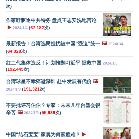
次)
作家吁驱逐中共特务 盘点王志安洗地言论
▶️
(
67,182
次)
2024/1/4
最新报告：台湾选民担忧被中国“强迫”统一
🖼️
2024/1/4
(
64,328
次)
红二代集体造反！计划推翻习近平 拯救中国
2024/1/3
(
192,445
次)
台湾球星不幸猝逝深圳 赴中发展有代价
🖼️
(
191,321
次)
2024/1/3
不要批评习伯伯？专家：未来几年台塑会很
辛苦
🖼️
(
55,939
次)
2024/1/3
中国“结石宝宝”家属为何索赔难？
▶️