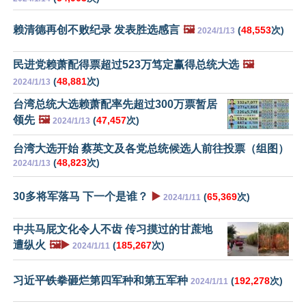
赖清德再创不败纪录 发表胜选感言
🖼️
(
48,553
次)
2024/1/13
民进党赖萧配得票超过523万笃定赢得总统大选
🖼️
(
48,881
次)
2024/1/13
台湾总统大选赖萧配率先超过300万票暂居
领先
🖼️
(
47,457
次)
2024/1/13
台湾大选开始 蔡英文及各党总统候选人前往投票（组图）
(
48,823
次)
2024/1/13
30多将军落马 下一个是谁？
▶️
(
65,369
次)
2024/1/11
中共马屁文化令人不齿 传习摸过的甘蔗地
遭纵火
🖼️▶️
(
185,267
次)
2024/1/11
习近平铁拳砸烂第四军种和第五军种
(
192,278
次)
2024/1/11