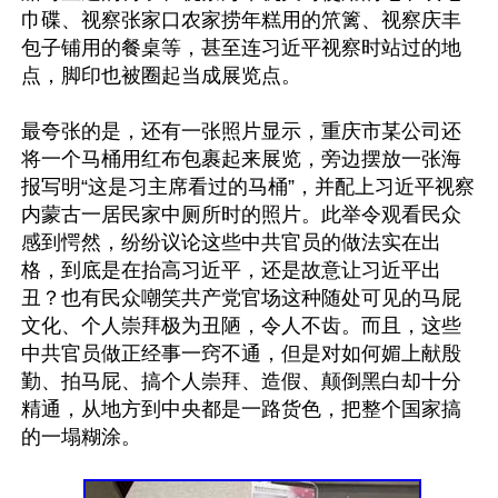
巾碟、视察张家口农家捞年糕用的笊篱、视察庆丰
包子铺用的餐桌等，甚至连习近平视察时站过的地
点，脚印也被圈起当成展览点。

最夸张的是，还有一张照片显示，重庆市某公司还
将一个马桶用红布包裹起来展览，旁边摆放一张海
报写明“这是习主席看过的马桶”，并配上习近平视察
内蒙古一居民家中厕所时的照片。此举令观看民众
感到愕然，纷纷议论这些中共官员的做法实在出
格，到底是在抬高习近平，还是故意让习近平出
丑？也有民众嘲笑共产党官场这种随处可见的马屁
文化、个人崇拜极为丑陋，令人不齿。而且，这些
中共官员做正经事一窍不通，但是对如何媚上献殷
勤、拍马屁、搞个人崇拜、造假、颠倒黑白却十分
精通，从地方到中央都是一路货色，把整个国家搞
的一塌糊涂。
