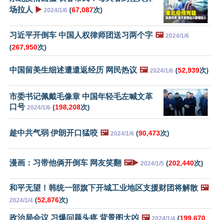
场拉人
▶️
(
67,087
次)
2024/1/6
习近平开倒车 中国人权律师团送习两个字
🖼️
2024/1/6
(
267,950
次)
中国留美生细述遭遣返经历 网民热议
🖼️
(
52,939
次)
2024/1/6
市委书记佩戴毛像章 中国年轻毛左喊文革
口号
(
198,208
次)
2024/1/6
趁中共气弱 伊朗开口猛咬
🖼️
(
90,473
次)
2024/1/6
漫画：习带他俩开倒车 网友笑翻
🖼️▶️
(
202,440
次)
2024/1/5
和平无望！韩统一部旗下开城工业地区支援财团将解散
🖼️
(
52,876
次)
2024/1/4
政治局会议 习爆问题头疼 背景图大凶
🖼️
(
199,670
2024/1/4