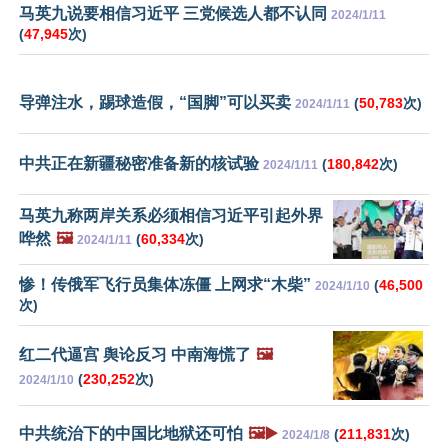
马英九说要相信习近平 三党候选人都不认同
2024/1/11
(
47,945
次)
导弹注水，踢球造假，“国脚”可以买卖
(
50,783
次)
2024/1/11
中共正在新疆秘密准备新的核试验
(
180,842
次)
2024/1/11
马英九称两岸关系必须相信习近平引起外界
哗然
🖼️
(
60,334
次)
2024/1/11
惨！传俄军飞行员集体冻僵 上网求“木柴”
(
46,500
2024/1/10
次)
红二代逼宫 舆论反习 中南海慌了
🖼️
(
230,252
次)
2024/1/10
中共统治下的中国比地狱还可怕
🖼️▶️
(
211,831
次)
2024/1/8