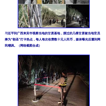
习近平到广西来宾巿视察当地的甘蔗基地，摸过的几棵甘蔗被当地官员
捧为“朝圣”打卡热点，每人每次收费数十元人民币，媒体曝光后遭到网
民嘲讽。（网络截图合成）