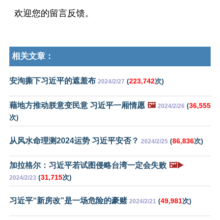
欢迎您的留言反馈。
相关文章：
安洵撕下习近平的遮羞布
(
223,742
次)
2024/2/27
藉地方推动朕意变民意 习近平一厢情愿
🖼️
(
36,555
2024/2/26
次)
从风水命理测2024运势 习近平安否？
(
86,836
次)
2024/2/25
加拉格尔：习近平若试图侵略台湾一定会失败
🖼️▶️
(
31,715
次)
2024/2/23
习近平“新房改”是一场危险的豪赌
(
49,981
次)
2024/2/21