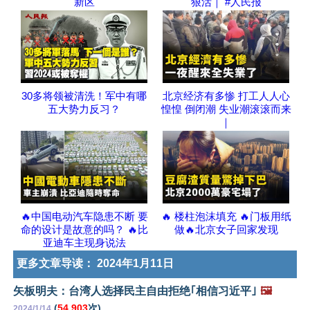
新区
狠活｜ #人民报
30多将领被清洗！军中有哪
北京经济有多惨 打工人人心
五大势力反习？
惶惶 倒闭潮 失业潮滚滚而来
｜
🔥中国电动汽车隐患不断 要
🔥 楼柱泡沫填充 🔥门板用纸
命的设计是故意的吗？ 🔥比
做🔥北京女子回家发现
亚迪车主现身说法
更多文章导读：
2024年1月11日
矢板明夫：台湾人选择民主自由拒绝｢相信习近平｣
🖼️
(
54,903
次)
2024/1/14