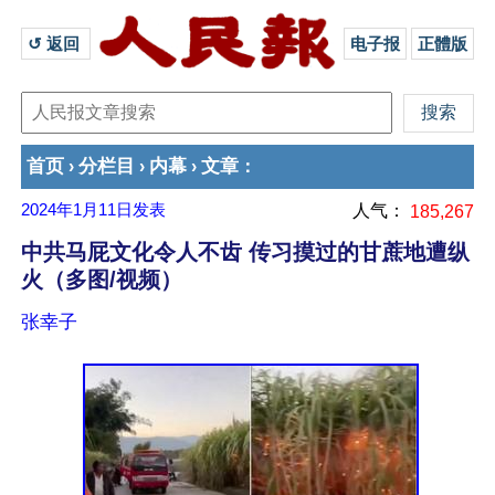
↺ 返回 
电子报
正體版
首页
分栏目
内幕
文章
›
›
›
：
2024年1月11日
发表
人气：
185,267
中共马屁文化令人不齿 传习摸过的甘蔗地遭纵
火（多图/视频）
张幸子