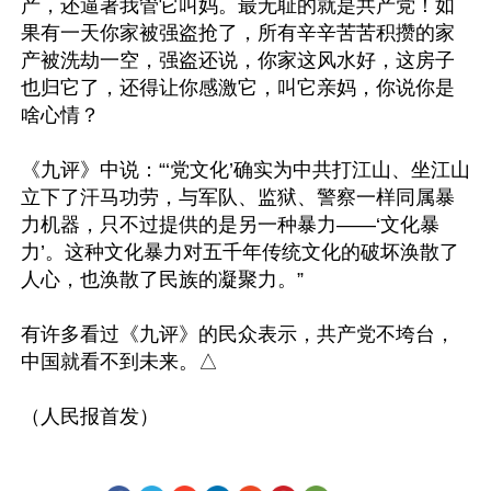
产，还逼著我管它叫妈。最无耻的就是共产党！如
果有一天你家被强盗抢了，所有辛辛苦苦积攒的家
产被洗劫一空，强盗还说，你家这风水好，这房子
也归它了，还得让你感激它，叫它亲妈，你说你是
啥心情？

《九评》中说：“‘党文化’确实为中共打江山、坐江山
立下了汗马功劳，与军队、监狱、警察一样同属暴
力机器，只不过提供的是另一种暴力——‘文化暴
力’。这种文化暴力对五千年传统文化的破坏涣散了
人心，也涣散了民族的凝聚力。”

有许多看过《九评》的民众表示，共产党不垮台，
中国就看不到未来。△
