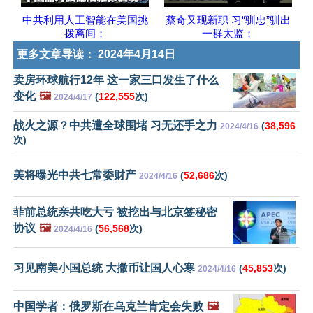
中共利用人工智能在美国挑
蔡奇又现新职 习“驯忠”驯出
拨离间；
一群太监；
更多文章导读：
2024年4月14日
卖房环球航行12年 这一家三口发生了什么
变化
🖼️
(
122,555
次)
2024/4/17
战火之源？中共遭全球围堵 习无还手之力
(
38,596
2024/4/16
次)
美将曝光中共七常委财产
(
52,686
次)
2024/4/16
菲前总统亲共吃大亏 被挖出与北京签秘密
协议
🖼️
(
56,568
次)
2024/4/16
习见南美小国总统 大撒币让国人心寒
(
45,853
次)
2024/4/16
中国学者：俄罗斯在乌克兰肯定会失败
🖼️