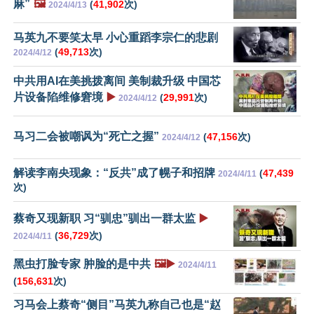
麻”
🖼️
(
41,902
次)
2024/4/13
马英九不要笑太早 小心重蹈李宗仁的悲剧
(
49,713
次)
2024/4/12
中共用AI在美挑拨离间 美制裁升级 中国芯
片设备陷维修窘境
▶️
(
29,991
次)
2024/4/12
马习二会被嘲讽为“死亡之握”
(
47,156
次)
2024/4/12
解读李南央现象：“反共”成了幌子和招牌
(
47,439
2024/4/11
次)
蔡奇又现新职 习“驯忠”驯出一群太监
▶️
(
36,729
次)
2024/4/11
黑虫打脸专家 肿脸的是中共
🖼️▶️
2024/4/11
(
156,631
次)
习马会上蔡奇“侧目”马英九称自己也是“赵