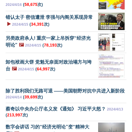
(
58,675
次)
2024/4/16
错认太子 密信遭泄 李强与内阁关系现异常
▶️
(
34,391
次)
2024/4/15
另类政府杀人! 重庆一家上吊拆穿“经济光
明论”
🖼️
(
78,193
次)
2024/4/15
卸包袱画大饼 党魁无奈面对政治塌方与垮
台
🖼️
(
64,997
次)
2024/4/15
除了胜利我们无路可退 ——美国朝野对抗中共进入新阶段
(
39,699
次)
2024/4/14
蔡奇以中央办公厅名义发《通知》 习近平大怒？
2024/4/13
(
213,997
次)
数字会讲话 习的“经济光明论”变“精神大