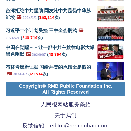
台湾拒绝中共援助 网友呛中共是伪中华苏
维埃
🖼️
(
153,114
次)
2024/4/8
习近平二个计划受挫 三中全会搁浅
🖼️
(
240,714
次)
2024/4/7
中国在觉醒－－让一部中共主旋律电影大爆
黑色幽默
🖼️
(
40,794
次)
2024/4/7
布林肯爆新证据 习给拜登的承诺全是假的
🖼️
(
69,534
次)
2024/4/7
Copyright© RMB Public Foundation Inc.
All Rights Reserved
人民报网站服务条款
关于我们
反馈信箱：
editor@renminbao.com