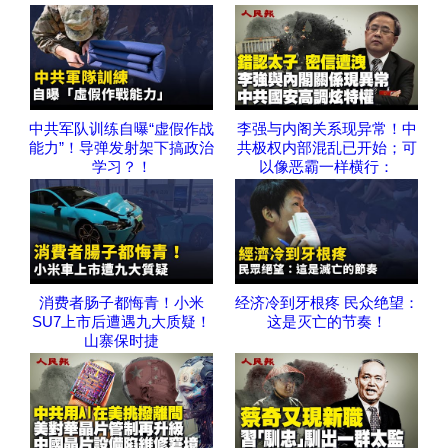
中共军队训练自曝“虚假作战
李强与内阁关系现异常！中
能力”！导弹发射架下搞政治
共极权内部混乱已开始；可
学习？！
以像恶霸一样横行：
消费者肠子都悔青！小米
经济冷到牙根疼 民众绝望：
SU7上市后遭遇九大质疑！
这是灭亡的节奏！
山寨保时捷