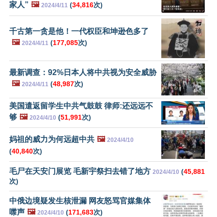
家人”
🖼️
(
34,816
次)
2024/4/11
千古第一贪是他！一代权臣和坤逊色多了
🖼️
(
177,085
次)
2024/4/11
最新调查：92%日本人将中共视为安全威胁
🖼️
(
48,987
次)
2024/4/11
美国遣返留学生中共气鼓鼓 律师:还远远不
够
🖼️
(
51,991
次)
2024/4/10
妈祖的威力为何远超中共
🖼️
2024/4/10
(
40,840
次)
毛尸在天安门展览 毛新宇祭扫去错了地方
(
45,881
2024/4/10
次)
中俄边境疑发生核泄漏 网友怒骂官媒集体
噤声
🖼️
(
171,683
次)
2024/4/10