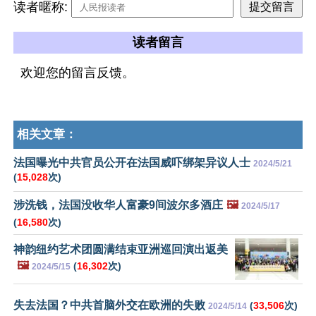
读者暱称:
读者留言
欢迎您的留言反馈。
相关文章：
法国曝光中共官员公开在法国威吓绑架异议人士
2024/5/21
(
15,028
次)
涉洗钱，法国没收华人富豪9间波尔多酒庄
🖼️
2024/5/17
(
16,580
次)
神韵纽约艺术团圆满结束亚洲巡回演出返美
🖼️
(
16,302
次)
2024/5/15
失去法国？中共首脑外交在欧洲的失败
(
33,506
次)
2024/5/14