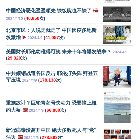
中国经济恶化遥遥领先 铁饭碗也不铁了
🖼️
(
40,650
次)
2024/4/10
北京市民：人说走就走了 中国因疫多地新
坟激增
▶️
(
41,057
次)
2024/4/9
美国财长耶伦幼稚得可笑 未来十年将爆发战争？
2024/4/9
(
29,320
次)
中共倾销战遭各国反击 耶伦打头阵 拜登五
军压境
(
178,138
次)
2024/4/9
重施故计？巨轮青岛号失动力 恐要撞上纽
约大桥
🖼️
(
66,880
次)
2024/4/9
新冠病毒没离开中国 绝大多数死人与“党”
沾边
🖼️
(
278,893
次)
2024/4/8