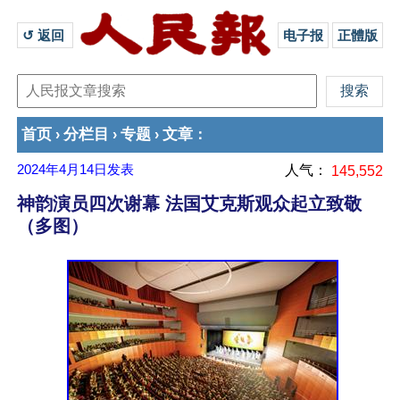
↺ 返回 
电子报
正體版
首页
分栏目
专题
文章
›
›
›
：
2024年4月14日
发表
人气：
145,552
神韵演员四次谢幕 法国艾克斯观众起立致敬
（多图）