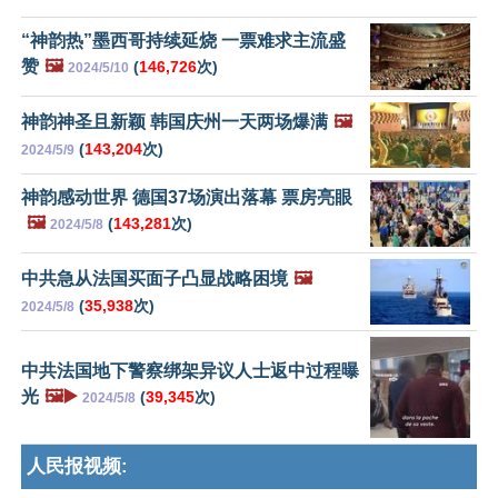
“神韵热”墨西哥持续延烧 一票难求主流盛
赞
🖼️
(
146,726
次)
2024/5/10
神韵神圣且新颖 韩国庆州一天两场爆满
🖼️
(
143,204
次)
2024/5/9
神韵感动世界 德国37场演出落幕 票房亮眼
🖼️
(
143,281
次)
2024/5/8
中共急从法国买面子凸显战略困境
🖼️
(
35,938
次)
2024/5/8
中共法国地下警察绑架异议人士返中过程曝
光
🖼️▶️
(
39,345
次)
2024/5/8
人民报视频: