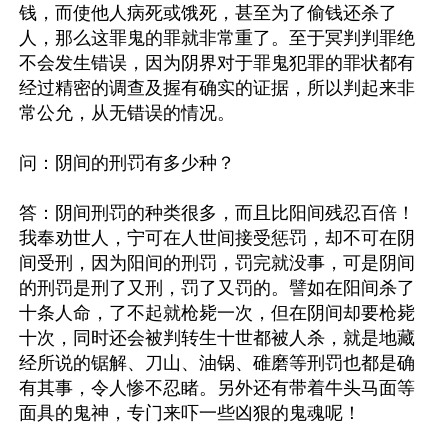
钱，而使他人病死或饿死，甚至为了偷钱还杀了
人，那么这罪鬼的罪就非常重了。至于冥判判罪绝
不会发生错误，因为阴界对于罪鬼犯罪的罪状都有
经过精密的调查及握有确实的证据，所以判起来非
常公允，从无错误的情况。

问：阴间的刑罚有多少种？

答：阴间刑罚的种类很多，而且比阳间残忍百倍！
我奉劝世人，宁可在人世间接受惩罚，却不可在阴
间受刑，因为阳间的刑罚，罚完就没事，可是阴间
的刑罚是刑了又刑，罚了又罚的。譬如在阳间杀了
十条人命，了不起就枪毙一次，但在阴间却要枪毙
十次，同时还会被判转生十世都被人杀，就是地藏
经所说的锯解、刀山、油锅、碓磨等刑罚也都是确
有其事，令人惨不忍睹。另外还有带着牛头马面等
面具的鬼神，专门来吓一些凶狠的鬼魂呢！
