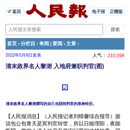
↺ 返回 
电子报
正體版
首页
分栏目
奇闻
要闻
文章
›
›
|
›
：
2022年5月8日
发表
人气：
210,598
清末政界名人黎澍 入地府兼职判官(图)
【人民报消息】（人民报记者刘晴馨综合报导）据
说包公包青天是冥判官转世，所以日能理阳，夜能