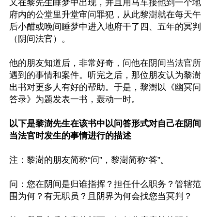
又在黎先生睡梦中出现，并且用马车接他到一个地
府内的公堂里升堂审问罪犯，从此黎澍就在每天午
后小酣或晚间睡梦中进入地府干了四、五年的冥判
（阴间法官）。

他的朋友知道后，非常好奇，问他在阴间当法官所
遇到的事情和案件。听完之后，那位朋友认为黎澍
出书对更多人有好的帮助。于是，黎澍以《幽冥问
答录》为题发表一书，轰动一时。

以下是黎澍先生在该书中以问答形式对自己在阴间
当法官时发生的事情进行的描述
注：黎澍的朋友简称“问”，黎澍简称“答”。

问：您在阴间是归谁指挥？担任什么职务？管辖范
围为何？有无职员？且阴界为何会找您当冥判？
