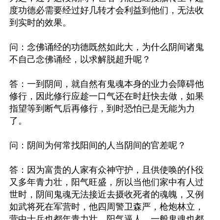
度功德必需要经过好几转才会利益到他们，无法收
到实时的效果。

问：念佛诵经的功德既然如此大，为什么阴间诸鬼
不自己念佛诵经，以求解脱超升呢？

答：一到阴间，就自然有鬼魂本身的业力会障碍他
修行，因此修行应趁一口气还在时赶快去做，如果
指望等到断气后再修行，到时恐怕已是无能为力
了。

问：阴间为何常找阳间的人当阴间的官差呢？

答：因为富贵的人家有众神守护，且供使唤的仆役
又多年青力壮，阳气旺盛，所以当他们家中有人过
世时，阴间鬼魂无法接近去摄收死者的魂魄，又例
如武将死在军营时，他四周警卫森严，枪炮林立，
营中士兵也都年青力壮，阳气逼人，一般鬼魂也都