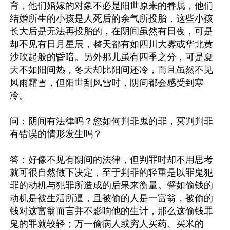
育，他们婚嫁的对象不必是阳世原来的眷属，他们
结婚所生的小孩是人死后的余气所投胎，这些小孩
长大后是无法再投胎的，在阴间虽然有日夜，可是
却不见有日月星辰，整天都有如四川大雾或华北黄
沙吹起般的昏暗。另外那儿虽有四季之分，可是夏
天不如阳间热，冬天却比阳间还冷，而且虽然不见
风雨霜雪，但阳世刮风雪时，阴间都会感受到寒
冷。

问：阴间有法律吗？您如何判罪鬼的罪，冥判判罪
有错误的情形发生吗？

答：好像不见有阴间的法律，但判罪时却不用思考
就可很自然做下决定，至于判罪的轻重是以罪鬼犯
罪的动机与犯罪所造成的后果来衡量。譬如偷钱的
动机是被生活所逼，且被偷的人是一富翁，被偷的
钱对这富翁而言并不影响他的生计，那么这偷钱罪
鬼的罪就较轻；万一偷病人或穷人买药、买米的