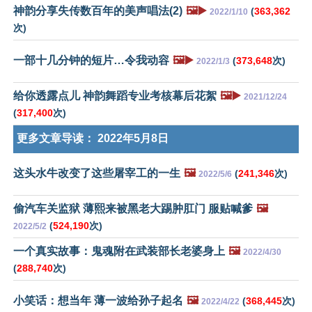
神韵分享失传数百年的美声唱法(2)
🖼️▶️
(
363,362
2022/1/10
次)
一部十几分钟的短片…令我动容
🖼️▶️
(
373,648
次)
2022/1/3
给你透露点儿 神韵舞蹈专业考核幕后花絮
🖼️▶️
2021/12/24
(
317,400
次)
更多文章导读：
2022年5月8日
这头水牛改变了这些屠宰工的一生
🖼️
(
241,346
次)
2022/5/6
偷汽车关监狱 薄熙来被黑老大踢肿肛门 服贴喊爹
🖼️
(
524,190
次)
2022/5/2
一个真实故事：鬼魂附在武装部长老婆身上
🖼️
2022/4/30
(
288,740
次)
小笑话：想当年 薄一波给孙子起名
🖼️
(
368,445
次)
2022/4/22