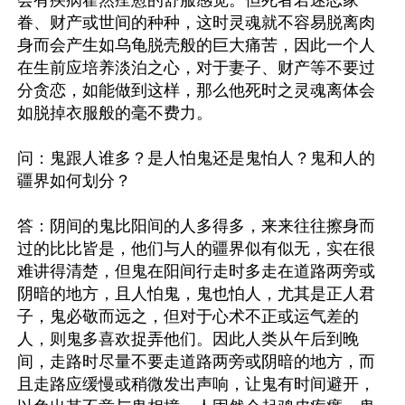
会有疾病霍然痊愈的舒服感觉。但死者若迷恋家
眷、财产或世间的种种，这时灵魂就不容易脱离肉
身而会产生如乌龟脱壳般的巨大痛苦，因此一个人
在生前应培养淡泊之心，对于妻子、财产等不要过
分贪恋，如能做到这样，那么他死时之灵魂离体会
如脱掉衣服般的毫不费力。

问：鬼跟人谁多？是人怕鬼还是鬼怕人？鬼和人的
疆界如何划分？

答：阴间的鬼比阳间的人多得多，来来往往擦身而
过的比比皆是，他们与人的疆界似有似无，实在很
难讲得清楚，但鬼在阳间行走时多走在道路两旁或
阴暗的地方，且人怕鬼，鬼也怕人，尤其是正人君
子，鬼必敬而远之，但对于心术不正或运气差的
人，则鬼多喜欢捉弄他们。因此人类从午后到晚
间，走路时尽量不要走道路两旁或阴暗的地方，而
且走路应缓慢或稍微发出声响，让鬼有时间避开，