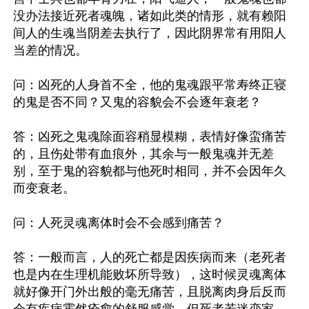
没办法接近死者魂魄，诸如此类的情形，就有赖阳
间人的生魂当阴差去执行了，因此阴界常有用阳人
当差的情况。

问：凶死的人身首不全，他的鬼魂跟平常寿终正寝
的鬼是否不同？又鬼的容貌会不会逐年衰老？

答：凶死之鬼魂除面容稍显模糊，表情好像蛮痛苦
的，且伤处带有血痕外，其余与一般鬼魂并无差
别，至于鬼的容貌都与他死时相同，并不会因年久
而变衰老。

问：人死灵魂离体时会不会感到痛苦？

答：一般而言，人的死亡都是因疾病而来（老死者
也是内在生理机能败坏所导致），这时候灵魂离体
就好像开门外出般的毫无痛苦，且脱离肉身后反而