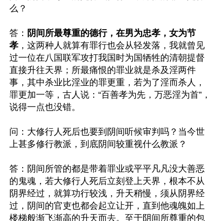
么？

答：
阴间所最尊重的德行，在男为忠孝，女为节
孝
，这两种人就算有罪行也会从轻发落，我就曾见
过一位在八国联军攻打我国时为国牺牲的清朝提督
直接升往天界；所最痛恨的罪业就是杀及淫两件
事，其中杀业比淫业的罪更重，若为了淫而杀人，
罪更加一等，古人说：“百善孝为先，万恶淫为首”，
说得一点也没错。

问：大修行人死后也要到阴间听候审判吗？当今世
上甚多修行教派，到底阴间较重视什么教派？

答：阴间所管的都是带着罪业或平平凡凡没大善恶
的鬼魂，若大修行人死后立刻登上天界，根本不从
阴界经过，就算功行较浅，升天稍慢，须从阴界经
过，阴间的官吏也都会起立让开，直到他魂魄如上
楼梯般渐飞渐高的升天而去。至于阴间所尊重的包