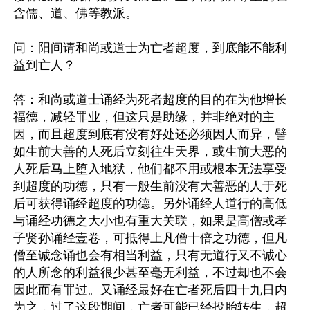
含儒、道、佛等教派。

问：阳间请和尚或道士为亡者超度，到底能不能利
益到亡人？

答：和尚或道士诵经为死者超度的目的在为他增长
福德，减轻罪业，但这只是助缘，并非绝对的主
因，而且超度到底有没有好处还必须因人而异，譬
如生前大善的人死后立刻往生天界，或生前大恶的
人死后马上堕入地狱，他们都不用或根本无法享受
到超度的功德，只有一般生前没有大善恶的人于死
后可获得诵经超度的功德。另外诵经人道行的高低
与诵经功德之大小也有重大关联，如果是高僧或孝
子贤孙诵经壹卷，可抵得上凡僧十倍之功德，但凡
僧至诚念诵也会有相当利益，只有无道行又不诚心
的人所念的利益很少甚至毫无利益，不过却也不会
因此而有罪过。又诵经最好在亡者死后四十九日内
为之，过了这段期间，亡者可能已经投胎转生，超