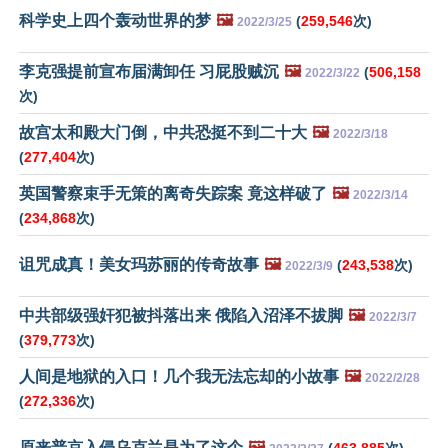
科学史上四个轰动世界的梦
🖼️
(
259,546
次)
2022/3/25
李克强提前宣布届满卸任 习屁股贼沉
🖼️
(
506,158
2022/3/22
次)
故宫太和殿大门倒，中共恐挺不到二十大
🖼️
2022/3/18
(
277,404
次)
英国警察束手无策的离奇失踪案 竟这样破了
🖼️
2022/3/14
(
234,868
次)
诅咒成真！美女玛苏丽的传奇故事
🖼️
(
243,538
次)
2022/3/9
中共部级强奸犯被抖落出来 俄陷入沼泽不拔脚
🖼️
2022/3/7
(
379,773
次)
人间是地狱的入口！几个我无法忘却的小故事
🖼️
2022/2/28
(
272,336
次)
原来普京入侵乌克兰是为了这个
🖼️
(
463,885
次)