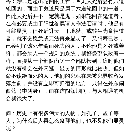
答：除非是超出轮回的圣者，否则人死后会有六道
轮回的，而由于鬼道只是属于六道轮回中的一道，
因此人死后并不一定就是鬼，如果轮回在鬼道者，
在有必要或由于阳世眷属请人作法召请时，他是有
可能显灵，但死后升天、下地狱、或转生为畜牲道
者，就不会愿意或无法再来显灵了。又阳寿已尽，
已经到了该死年龄而死去的人，不论他是凶死或善
终，都会纳入一个规则的系统，就好像部队改编一
样，直接从一个部队向另一个部队报到，这时他们
就没有机会在外闲逛，显灵的情形就比较少。但如
命不该绝而死的人，他们的鬼魂在未被鬼界收容发
落之前，并没有立即可归宿的地方，只得在外东闯
西荡（中阴身），而在这闯荡期间，与人相遇的机
会就很大了。

问：历史上有很多伟大的人物，如孔子、孟子等
人，为什么后人再怎么祭拜他们，也不见他们显灵
呢？
