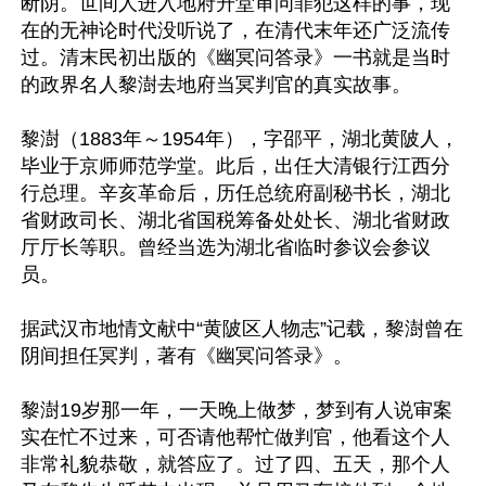
断阴。世间人进入地府升堂审问罪犯这样的事，现
在的无神论时代没听说了，在清代末年还广泛流传
过。清末民初出版的《幽冥问答录》一书就是当时
的政界名人黎澍去地府当冥判官的真实故事。

黎澍（1883年～1954年），字邵平，湖北黄陂人，
毕业于京师师范学堂。此后，出任大清银行江西分
行总理。辛亥革命后，历任总统府副秘书长，湖北
省财政司长、湖北省国税筹备处处长、湖北省财政
厅厅长等职。曾经当选为湖北省临时参议会参议
员。

据武汉市地情文献中“黄陂区人物志”记载，黎澍曾在
阴间担任冥判，著有《幽冥问答录》。

黎澍19岁那一年，一天晚上做梦，梦到有人说审案
实在忙不过来，可否请他帮忙做判官，他看这个人
非常礼貌恭敬，就答应了。过了四、五天，那个人