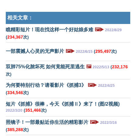
相关文章：
瞧精彩短片！现在找这样一个好姑娘多难
🖼️▶️
2022/8/29
(
234,367
次)
一部震撼人心灵的无声影片
🖼️▶️
(
295,497
次)
2022/6/15
双肺75%化脓坏死 如何竟能死里逃生
🖼️
(
232,176
2022/5/13
次)
为何要特别行动？请看影片《抓捕3》
🖼️▶️
2022/4/25
(
334,546
次)
短片《抓捕》很棒，今天《抓捕Ⅱ》来了！(图/2视频)
(
351,466
次)
2022/3/20
照镜子！一部最贴近你生活的精彩影片
🖼️▶️
2022/3/16
(
385,288
次)