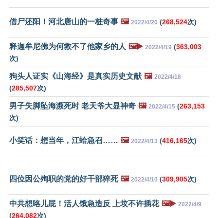
借尸还阳！河北唐山的一桩奇事
🖼️
(
268,524
次)
2022/4/20
释迦牟尼佛为何救不了他家乡的人
🖼️▶️
(
363,003
2022/4/19
次)
狗头人证实《山海经》是真实历史文献
🖼️
2022/4/18
(
285,507
次)
男子失脚坠海濒死时 老天爷大显神奇
🖼️
(
263,153
2022/4/15
次)
小笑话：想当年，江蛤急召……
🖼️
(
416,165
次)
2022/4/13
四位因公殉职的党的好干部猝死
🖼️
(
309,905
次)
2022/4/10
中共想咯儿屁！活人饿急造反 上坟不许插花
🖼️▶️
2022/4/9
(
264,082
次)