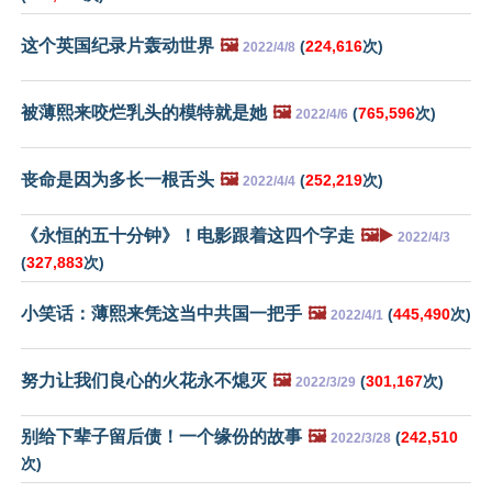
这个英国纪录片轰动世界
🖼️
(
224,616
次)
2022/4/8
被薄熙来咬烂乳头的模特就是她
🖼️
(
765,596
次)
2022/4/6
丧命是因为多长一根舌头
🖼️
(
252,219
次)
2022/4/4
《永恒的五十分钟》！电影跟着这四个字走
🖼️▶️
2022/4/3
(
327,883
次)
小笑话：薄熙来凭这当中共国一把手
🖼️
(
445,490
次)
2022/4/1
努力让我们良心的火花永不熄灭
🖼️
(
301,167
次)
2022/3/29
别给下辈子留后债！一个缘份的故事
🖼️
(
242,510
2022/3/28
次)