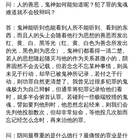
问：人的善恶，鬼神如何能知道呢？犯了罪的鬼魂
难道就不会狡辩吗？

答：鬼神能听到也能看到人所不能听到、看到的东
西，而且人的头上会随着他行为思想的善恶而发出
红、黄、白、黑等光（红、黄、白色为善念所发出
的光，黑色则为恶念），鬼神们都看得一清二楚。
若人的思想随起随灭与他的作为关系甚微小的，阴
界固然不会去记载，但若念念不忘某种事情，则虽
未见于行动，却早已被鬼神所记录，若付之于行
动，则功罪自然更清楚了。我曾见过很多犯罪的鬼
魂极力为自己辩解，但通常将犯罪记录给他们看
时，就多半会俯首认罪。若碰到一些极端狡猾的鬼
魂，譬如要判他刑时，他忽然念起经来，则我们会
先判他投胎数次，但却非常短命，等他投几次胎而
忘记经怎么念时，再来治他的罪。

问：阴间最尊重的是什么德行？最痛恨的罪业是什