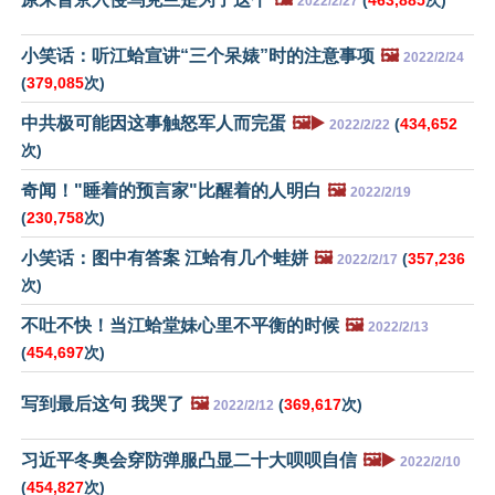
2022/2/27
小笑话：听江蛤宣讲“三个呆婊”时的注意事项
🖼️
2022/2/24
(
379,085
次)
中共极可能因这事触怒军人而完蛋
🖼️▶️
(
434,652
2022/2/22
次)
奇闻！"睡着的预言家"比醒着的人明白
🖼️
2022/2/19
(
230,758
次)
小笑话：图中有答案 江蛤有几个蛙姘
🖼️
(
357,236
2022/2/17
次)
不吐不快！当江蛤堂妹心里不平衡的时候
🖼️
2022/2/13
(
454,697
次)
写到最后这句 我哭了
🖼️
(
369,617
次)
2022/2/12
习近平冬奥会穿防弹服凸显二十大呗呗自信
🖼️▶️
2022/2/10
(
454,827
次)