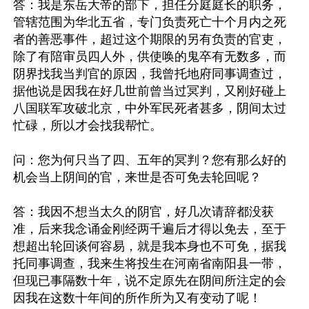
答：我是东岳大帝的部下，担任分庭庭长的职务，
管辖范围为华北五省，专门负责死亡十个月内之死
者的善恶事件，超过这个期限的另有负责的官吏，
除了有陪审员四人外，供使唤的鬼卒有无数多，而
阴界找我当判官的原因，我曾托地府同事调查过，
据他说是因我在好几世前曾当过冥判，又刚好碰上
八国联军攻破北京，中外军民死者甚多，阴间太过
忙碌，所以才会找我帮忙。

问：您为何只当了四、五年的冥判？您有那么好的
机会当上阴间的官，来世是否可免去轮回呢？

答：我因不想当太久的阴官，好几次请辞都没获
准，后来我念诵金刚经两千遍后才得以免去，至于
想超出轮回谈何容易，就是我本身也不可免，据我
托同事调查，我来生将投生在河南省南阳县一带，
但现已事隔数十年，说不定原先在阴间所注定的会
因我在这数十年间的所作所为又有变动了呢！
