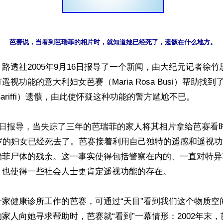
路透社2005年9月16日报导了一个新闻，由大纪元记者徐
视功能的意大利妇女芭赛（Maria Rosa Busi）帮助找
a Bariffi）遗骸，由此使怀疑这种功能的警方尴尬不已。

6日报导，当失踪了三年的芭瑞菲的家人将其相片拿给芭赛看
0岁的妇女已经死去了。芭赛接着利用自己独特的遥感和遥视
瑞菲尸体的残余。这一事实使得包括警察在内的、一直对特异
也使得一些社会人士更肯定遥视功能的存在。

一家健康诊所工作的芭赛，可通过“天目”看到我们这个物质空
家人向她寻求帮助时，芭赛就“看到”一幕情形：2002年末