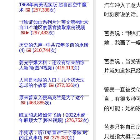
1968年南美现实版 超自然空中魔
汽车冲入了意大
术
🖼️
(
257,388
次)
时刻所说的话。
《铁证如山系列片》英文第4集:来
自11个地区的器官摘取案例视频
🖼️▶️
(
297,483
次)
芭赛说：“我
她，我画了一幅
历史的先声─中共72年多前的承诺
(4)
🖼️
(
210,744
次)
芭赛说，当受
姜光宇爆大料：还没有结束的惊
人新闻(图/4视频) (
419,313
次)
片就知道她已经
人间是地狱的入口！几个我无法
忘却的小故事
🖼️
(
272,336
次)
警察一直被类
原来普京入侵乌克兰是为了这个
言，有很多种
🖼️
(
463,885
次)
的可能；她的
瞧文昭思绪如何飞扬！2022水虎
年麻烦大了(图/4视频) (
276,752
次)
芭赛只将自己
小笑话：听江蛤宣讲“三个呆婊”时
只是指大概与
的注意事项
🖼️
(
379,083
次)