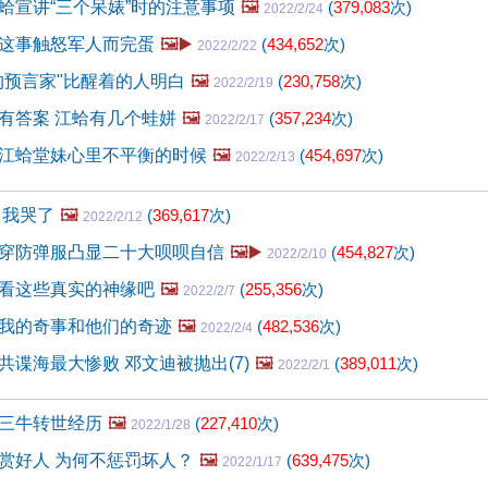
蛤宣讲“三个呆婊”时的注意事项
🖼️
(
379,083
次)
2022/2/24
这事触怒军人而完蛋
🖼️▶️
(
434,652
次)
2022/2/22
的预言家"比醒着的人明白
🖼️
(
230,758
次)
2022/2/19
有答案 江蛤有几个蛙姘
🖼️
(
357,234
次)
2022/2/17
江蛤堂妹心里不平衡的时候
🖼️
(
454,697
次)
2022/2/13
 我哭了
🖼️
(
369,617
次)
2022/2/12
穿防弹服凸显二十大呗呗自信
🖼️▶️
(
454,827
次)
2022/2/10
看这些真实的神缘吧
🖼️
(
255,356
次)
2022/2/7
我的奇事和他们的奇迹
🖼️
(
482,536
次)
2022/2/4
共谍海最大惨败 邓文迪被抛出(7)
🖼️
(
389,011
次)
2022/2/1
三牛转世经历
🖼️
(
227,410
次)
2022/1/28
赏好人 为何不惩罚坏人？
🖼️
(
639,475
次)
2022/1/17