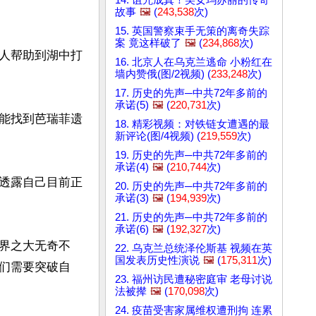
故事
🖼️
(
243,538
次)
15. 英国警察束手无策的离奇失踪
案 竟这样破了
🖼️
(
234,868
次)
人帮助到湖中打
16. 北京人在乌克兰逃命 小粉红在
墙内赞俄(图/2视频) (
233,248
次)
17. 历史的先声─中共72年多前的
承诺(5)
🖼️
(
220,731
次)
能找到芭瑞菲遗
18. 精彩视频：对铁链女遭遇的最
新评论(图/4视频) (
219,559
次)
19. 历史的先声─中共72年多前的
承诺(4)
🖼️
(
210,744
次)
透露自己目前正
20. 历史的先声─中共72年多前的
承诺(3)
🖼️
(
194,939
次)
21. 历史的先声─中共72年多前的
承诺(6)
🖼️
(
192,327
次)
界之大无奇不
22. 乌克兰总统泽伦斯基 视频在英
国发表历史性演说
🖼️
(
175,311
次)
们需要突破自
23. 福州访民遭秘密庭审 老母讨说
法被撵
🖼️
(
170,098
次)
24. 疫苗受害家属维权遭刑拘 连累