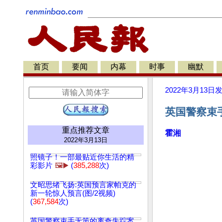
首页
要闻
内幕
时事
幽默
2022年3月13日
英国警察束手
重点推荐文章
霍湘
2022年3月13日
照镜子！一部最贴近你生活的精
彩影片
🖼️▶️
(
385,288
次)
文昭思绪飞扬:英国预言家帕克的
新一轮惊人预言(图/2视频)
(
367,584
次)
英国警察束手无策的离奇失踪案