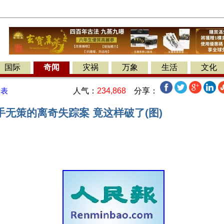
国际
奇闻
灾祸
万象
生活
文化
人气：
234,868
分享：
发表
无策的离奇失踪案 竟这样破了(图)