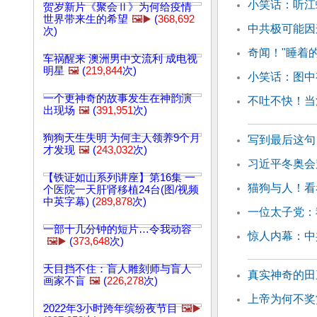
小笑话：听江
贺岁新片《聚会Ⅱ》为何给疫情
世界带来生的希望
🖼️▶️
(
368,692
中共极可能因
次)
奇闻！"睡着
车祸醒来 澳洲男中文流利 成电视
明星
🖼️
(
219,844
次)
小笑话：图中
一个更神奇的故事发生在神韵演
不吐不快！当
出现场
🖼️
(
391,951
次)
狗狗天生失明 为何主人领养9个月
写到最后这句
才发现
🖼️
(
243,032
次)
习近平冬奥会
【铁证如山系列讲座】第16集 一
猫狗与人！看
个医院一天肝肾移植24台(图/视频
中英字幕) (
289,878
次)
一位太子党：
一部十几分钟的短片…令我动容
惊人内幕：中
🖼️▶️
(
373,648
次)
天目挡不住：盲人雕刻师与盲人
真实神奇的田
画家不盲
🖼️
(
226,278
次)
上帝为何不奖
2022年3小时跨年缤纷夜节目
🖼️▶️