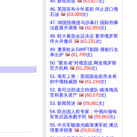
45. 新闻简述
🖼️
(
63,627
次)
46. 英国宣布今年底前 停止进口俄
石油
🖼️
(
63,089
次)
47. 38国指俄侵乌涉暴行 国际刑事
法庭展开调查
🖼️
(
62,893
次)
48. 联大紧急会议决议 要求俄罗斯
停火并撤兵
🖼️
(
62,231
次)
49. 遭美欧从SWIFT剔除 俄银行名
单出炉
🖼️
(
61,799
次)
50. "匿名者"对俄宣战 网攻俄罗斯
官方机构
🖼️
(
61,256
次)
51. 海军上将：美国面临前所未有
的中俄核威胁
🖼️
(
61,234
次)
52. 美司法部成立特遣队 瞄准俄高
官和寡头资产
🖼️
(
60,070
次)
53. 新闻简述
🖼️
(
59,881
次)
54. 联合国人权专家：中俄向缅甸
军售武器杀戮平民
🖼️
(
59,863
次)
55. 中共军舰激光瞄准澳军机 澳总
理要求彻查
🖼️
(
59,816
次)