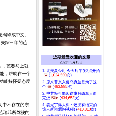
竹思编译成中文。
到了失踪三年的芭
近期最受欢迎的文章
2022年3月13日
时，芭赛马上就
1. 北美夏令时 今天后半夜2点开始
功能，帮助在一个
🖼️
(
1,024,590
次)
功能持怀疑态度
2. 原来普京入侵乌克兰是为了这
个
🖼️
(
463,885
次)
3. 中共极可能因这事触怒军人而
完蛋
🖼️▶️
(
434,652
次)
间中不存在的东
4. 姜光宇爆大料：还没有结束的
惊人新闻(图/4视频) (
419,313
次)
，芭瑞菲所驾驶的