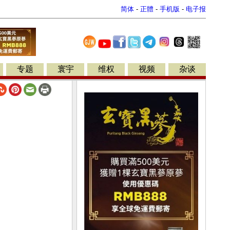
简体
-
正體
-
手机版
-
电子报
专题
寰宇
维权
视频
杂谈