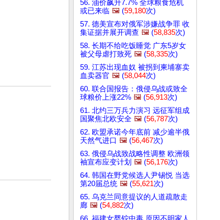
56. 油价飙升7.7% 全球粮食危机
或已来临
🖼️
(
59,180
次)
57. 德美宣布对俄军涉嫌战争罪 收
集证据并展开调查
🖼️
(
58,835
次)
58. 长期不给吃饭睡觉 广东5岁女
被父母虐打致死
🖼️
(
58,335
次)
59. 江苏出现血奴 被拐到柬埔寨卖
血卖器官
🖼️
(
58,044
次)
60. 联合国报告：俄侵乌战或致全
球粮价上涨22%
🖼️
(
56,913
次)
61. 北约三万兵力演习 远征军组成
国聚焦北欧安全
🖼️
(
56,787
次)
62. 欧盟承诺今年底前 减少逾半俄
天然气进口
🖼️
(
56,467
次)
63. 俄侵乌战致战略性调整 欧洲领
袖宣布应变计划
🖼️
(
56,176
次)
64. 韩国在野党候选人尹锡悦 当选
第20届总统
🖼️
(
55,621
次)
65. 乌克兰同意提议的人道疏散走
廊
🖼️
(
54,882
次)
66. 福建女婴铊中毒 原因不明家人