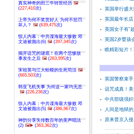
真实神奇的田三牛转世经历
🖼️
(
227,410
次)
英国举行盛大
英国最年长店
上帝为何不奖赏好人 为何不惩罚
坏人？
🖼️
(
639,475
次)
英国女子有"
惊人内幕：中共谍海最大惨败 邓
英国2岁婴孩
文迪被抛出(6)
🖼️
(
397,345
次)
瞧精彩短片！
揭开诅咒的谜底！在两个悲惨故
事发生之后
🖼️
(
263,995
次)
宋祖英与江大蛤蟆的生死苟活
🖼️
(
665,503
次)
英国警察束手
韩亚飞机失事 为何这一家均无恙
诅咒成真！美
🖼️
(
226,236
次)
中共部级强奸
惊人内幕：中共谍海最大惨败 邓
文迪被抛出(5)
🖼️
(
386,967
次)
人间是地狱的
原来普京入侵
神韵分享失传数百年的美声唱法
(2)
🖼️▶️
(
363,362
次)