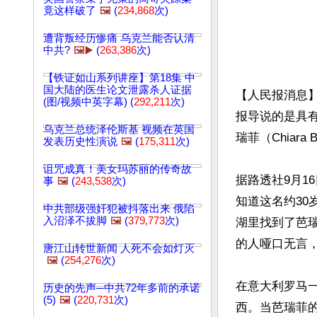
竟这样破了
🖼️
(
234,868
次)
遭背叛经历惨痛 乌克兰能否认清
中共?
🖼️▶️
(
263,386
次)
【铁证如山系列讲座】第18集 中
国大陆的医生论文泄露杀人证据
【人民报消息】
(图/视频中英字幕) (
292,211
次)
报导说的是具有遥
乌克兰总统泽伦斯基 视频在英国
瑞菲（Chiar
发表历史性演说
🖼️
(
175,311
次)
诅咒成真！美女玛苏丽的传奇故
据路透社9月1
事
🖼️
(
243,538
次)
知道这名约3
中共部级强奸犯被抖落出来 俄陷
入沼泽不拔脚
🖼️
(
379,773
次)
湖里找到了芭
的人哑口无言，
唐江山转世新闻 人死不会如灯灭
🖼️
(
254,276
次)
在意大利罗马
历史的先声─中共72年多前的承诺
(5)
🖼️
(
220,731
次)
西。当芭瑞菲的