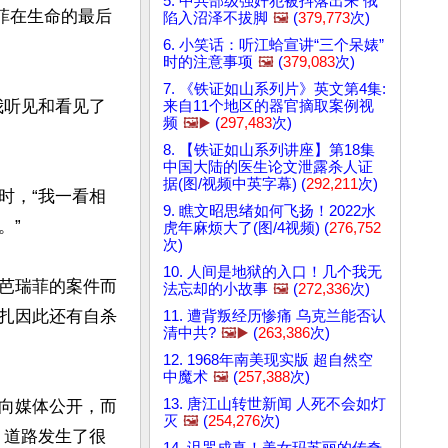
5. 中共部级强奸犯被抖落出来 俄
瑞菲在生命的最后
陷入沼泽不拔脚
🖼️
(
379,773
次)
6. 小笑话：听江蛤宣讲“三个呆婊”
时的注意事项
🖼️
(
379,083
次)
7. 《铁证如山系列片》英文第4集:
我听见和看见了
来自11个地区的器官摘取案例视
频
🖼️▶️
(
297,483
次)
8. 【铁证如山系列讲座】第18集
中国大陆的医生论文泄露杀人证
据(图/视频中英字幕) (
292,211
次)
时，“我一看相
9. 瞧文昭思绪如何飞扬！2022水
”

虎年麻烦大了(图/4视频) (
276,752
次)
10. 人间是地狱的入口！几个我无
芭瑞菲的案件而
法忘却的小故事
🖼️
(
272,336
次)
扎因此还有自杀
11. 遭背叛经历惨痛 乌克兰能否认
清中共?
🖼️▶️
(
263,386
次)
12. 1968年南美现实版 超自然空
中魔术
🖼️
(
257,388
次)
13. 唐江山转世新闻 人死不会如灯
向媒体公开，而
灭
🖼️
(
254,276
次)
，道路发生了很
14. 诅咒成真！美女玛苏丽的传奇