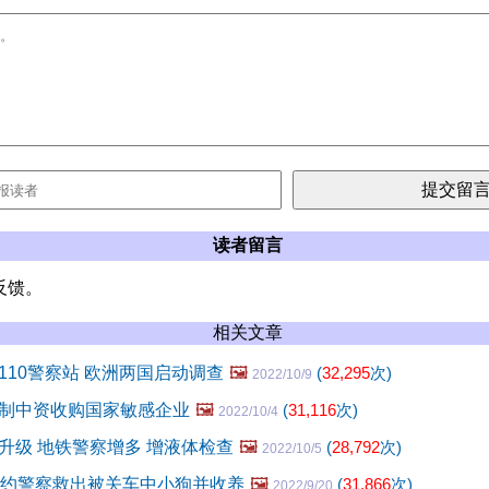
读者留言
反馈。
相关文章
110警察站 欧洲两国启动调查
🖼️
(
32,295
次)
2022/10/9
制中资收购国家敏感企业
🖼️
(
31,116
次)
2022/10/4
升级 地铁警察增多 增液体检查
🖼️
(
28,792
次)
2022/10/5
 纽约警察救出被关车中小狗并收养
🖼️
(
31,866
次)
2022/9/20