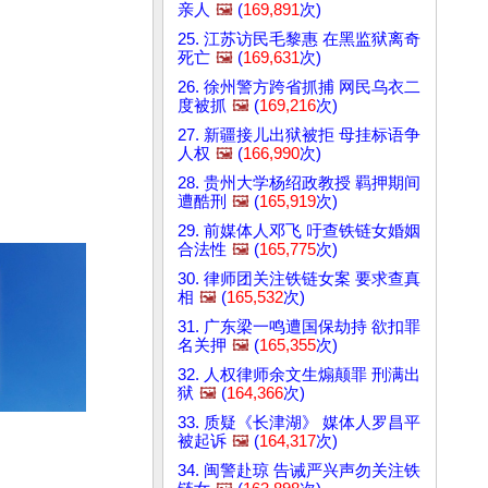
亲人
🖼️
(
169,891
次)
25. 江苏访民毛黎惠 在黑监狱离奇
死亡
🖼️
(
169,631
次)
26. 徐州警方跨省抓捕 网民乌衣二
度被抓
🖼️
(
169,216
次)
27. 新疆接儿出狱被拒 母挂标语争
人权
🖼️
(
166,990
次)
28. 贵州大学杨绍政教授 羁押期间
遭酷刑
🖼️
(
165,919
次)
29. 前媒体人邓飞 吁查铁链女婚姻
合法性
🖼️
(
165,775
次)
30. 律师团关注铁链女案 要求查真
相
🖼️
(
165,532
次)
31. 广东梁一鸣遭国保劫持 欲扣罪
名关押
🖼️
(
165,355
次)
32. 人权律师余文生煽颠罪 刑满出
狱
🖼️
(
164,366
次)
33. 质疑《长津湖》 媒体人罗昌平
被起诉
🖼️
(
164,317
次)
34. 闽警赴琼 告诫严兴声勿关注铁