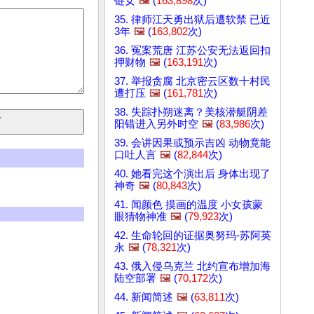
链女
🖼️
(
163,898
次)
35. 律师江天勇出狱后遭软禁 已近
3年
🖼️
(
163,802
次)
36. 冤案荒唐 江苏公安无法返回扣
押财物
🖼️
(
163,191
次)
37. 举报贪腐 北京密云区数十村民
遭打压
🖼️
(
161,781
次)
38. 失踪扑朔迷离？美核潜艇阴差
阳错进入另外时空
🖼️
(
83,986
次)
39. 会讲因果或预示吉凶 动物竟能
口吐人言
🖼️
(
82,844
次)
40. 她看完这个演出后 身体出现了
神奇
🖼️
(
80,843
次)
41. 闻颜色 摸画的温度 小女孩蒙
眼猜物神准
🖼️
(
79,923
次)
42. 生命轮回的证据奥努玛-苏阿英
永
🖼️
(
78,321
次)
43. 俄入侵乌克兰 北约宣布增加海
陆空部署
🖼️
(
70,172
次)
44. 新闻简述
🖼️
(
63,811
次)