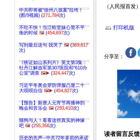
（人民报首发
中共即将被“徐州八孩案”拉垮！
(图/9视频) (
271,784
次)
文章网址: http://w
打印机版
不吐不快！当江蛤堂妹心里不平
衡的时候
🖼️
(
454,697
次)
写到最后这句 我哭了
🖼️
(
369,617
次)
分享至：
《铁证如山系列片》英文第3集：
牡丹江解放军第307医院和“610办
公室”调查
🖼️▶️
(
324,447
次)
习近平冬奥会穿防弹服凸显二十
大呗呗自信
🖼️▶️
(
454,827
次)
【预告】新唐人元宵节再播神韵
晚会和音乐会
🖼️
(
293,410
次)
猫狗与人！看看这些真实的神缘
吧
🖼️
(
255,356
次)
读者留言反馈
历史的先声─中共72年多前的承诺