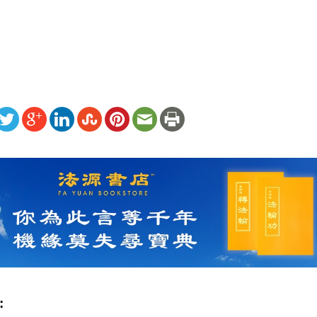
）
ww.renminbao.com/rmb/articles/2022/3/14/74021.html
: