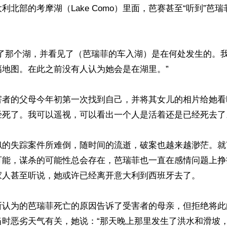
利北部的考摩湖（Lake Como）里面，芭赛甚至“听到”芭


到了那个湖，并看见了（芭瑞菲的车入湖）是在何处发生的。
地图。在此之前没有人认为她会是在湖里。”

害者的父母今年初第一次找到自己，并将其女儿的相片给她看
死了。我可以遥视，可以看出一个人是活着还是已经死去了。
似的失踪案件所难倒，随时间的流逝，破案也越来越渺茫。就
可能，谋杀的可能性总会存在，芭瑞菲也一直在感情问题上挣
家人甚至听说，她或许已经离开意大利到西班牙去了。

所认为的芭瑞菲死亡的原因告诉了受害者的母亲，但拒绝将此
当时恶劣天气有关，她说：“那天晚上那里发生了洪水和滑坡