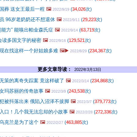
国葬 送女王最后一程
🖼️
(
34,026
次)
2022/9/19
员 96岁老奶奶还不想退休
🖼️
(
29,223
次)
2022/9/11
超能力" 能嗅出帕金森氏症
🖼️
(
63,719
次)
2022/9/14
会读多国文字的秘密
🖼️
(
129,521
次)
2022/9/16
现在找这样一个好姑娘多难
🖼️▶️
(
234,367
次)
2022/8/29
更多文章导读：
2022年3月13日
无策的离奇失踪案 竟这样破了
🖼️
(
234,868
次)
2022/3/14
女玛苏丽的传奇故事
🖼️
(
243,538
次)
2022/3/9
犯被抖落出来 俄陷入沼泽不拔脚
🖼️
(
379,773
次)
2022/3/7
入口！几个我无法忘却的小故事
🖼️
(
272,336
次)
2022/2/28
乌克兰是为了这个
🖼️
(
463,885
次)
2022/2/27