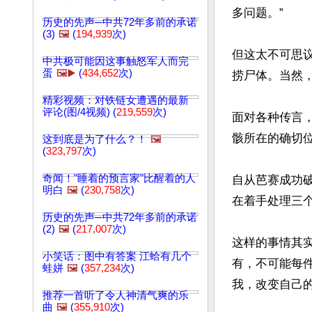
多问题。”

历史的先声─中共72年多前的承诺
(3)
🖼️
(
194,939
次)
但这太不可思
中共极可能因这事触怒军人而完
蛋
🖼️▶️
(
434,652
次)
捞尸体。当然，
精彩视频：对铁链女遭遇的最新
评论(图/4视频) (
219,559
次)
面对各种传言
骸所在的确切位
这到底是为了什么？！
🖼️
(
323,797
次)
奇闻！"睡着的预言家"比醒着的人
自从芭赛成功
明白
🖼️
(
230,758
次)
在着手处理三个
历史的先声─中共72年多前的承诺
(2)
🖼️
(
217,007
次)
这样的事情其
小笑话：图中有答案 江蛤有几个
有，不可能每
蛙姘
🖼️
(
357,234
次)
我，改变自己
推荐一首听了令人神清气爽的乐
曲
🖼️
(
355,910
次)