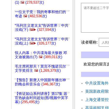
(1)
🖼️
(
278,537
次)
一位太子党：我的奇事和他们的
奇迹
🖼️
(
482,536
次)
“马列主义老太太”告诉世界：中共
没戏(下)
🖼️▶️
(
327,594
次)
“马列主义老太太”告诉世界：中共
读者暱称:
没戏(上)
🖼️▶️
(
326,177
次)
惊人内幕：中共谍海最大惨败 邓
文迪被抛出(7)
🖼️
(
389,011
次)
欢迎您的留言
毛主席死那天！莫言不愧诺贝尔
文学奖得主
🖼️
(
1,269,379
次)
【预告】新唐人中国新年播出神
中共设置海外
韵晚会和音乐会 (
346,367
次)
英国新政府限
【铁证如山系列讲座】第17集 器
官热缺血时间超短(图/视频中英字
上海交通管控
幕) (
295,495
次)
高温超80℉