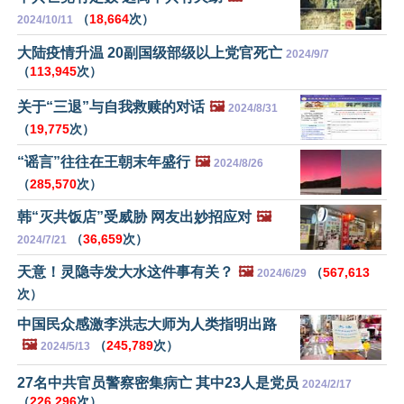
（
18,664
次）
2024/10/11
大陆疫情升温 20副国级部级以上党官死亡
2024/9/7
（
113,945
次）
关于“三退”与自我救赎的对话
🖼️
2024/8/31
（
19,775
次）
“谣言”往往在王朝末年盛行
🖼️
2024/8/26
（
285,570
次）
韩“灭共饭店”受威胁 网友出妙招应对
🖼️
（
36,659
次）
2024/7/21
天意！灵隐寺发大水这件事有关？
🖼️
（
567,613
2024/6/29
次）
中国民众感激李洪志大师为人类指明出路
🖼️
（
245,789
次）
2024/5/13
27名中共官员警察密集病亡 其中23人是党员
2024/2/17
（
226,296
次）