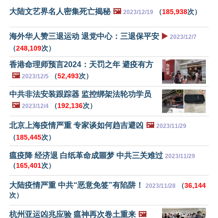
大陆文艺界名人密集死亡揭秘
🖼️
（
185,938
次）
2023/12/19
海外华人赞三退运动 退党中心：三退保平安
▶️
2023/12/7
（
248,109
次）
香港命理师预言2024：天罚之年 避疫有方
🖼️
（
52,493
次）
2023/12/5
中共非法安装跟踪器 监控绑架法轮功学员
🖼️
（
192,136
次）
2023/12/4
北京上海疫情严重 专家谈如何趋吉避凶
🖼️
2023/11/29
（
185,445
次）
瘟疫降 经济退 白纸革命成噩梦 中共三关难过
2023/11/29
（
165,401
次）
大陆疫情严重 中共“恶意免签”有陷阱！
（
36,144
2023/11/28
次）
杭州亚运凶兆应验 瘟神再次卷土重来
🖼️