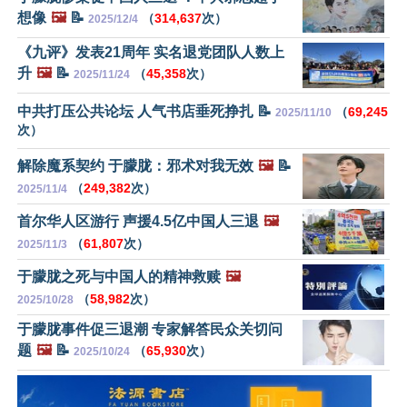
想像
🖼️
📝
（
314,637
次）
2025/12/4
《九评》发表21周年 实名退党团队人数上
升
🖼️
📝
（
45,358
次）
2025/11/24
中共打压公共论坛 人气书店垂死挣扎 📝
（
69,245
2025/11/10
次）
解除魔系契约 于朦胧：邪术对我无效
🖼️
📝
（
249,382
次）
2025/11/4
首尔华人区游行 声援4.5亿中国人三退
🖼️
（
61,807
次）
2025/11/3
于朦胧之死与中国人的精神救赎
🖼️
（
58,982
次）
2025/10/28
于朦胧事件促三退潮 专家解答民众关切问
题
🖼️
📝
（
65,930
次）
2025/10/24