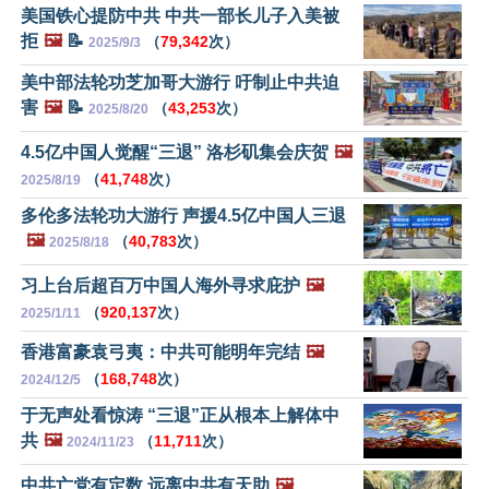
美国铁心提防中共 中共一部长儿子入美被
拒
🖼️
📝
（
79,342
次）
2025/9/3
美中部法轮功芝加哥大游行 吁制止中共迫
害
🖼️
📝
（
43,253
次）
2025/8/20
4.5亿中国人觉醒“三退” 洛杉矶集会庆贺
🖼️
（
41,748
次）
2025/8/19
多伦多法轮功大游行 声援4.5亿中国人三退
🖼️
（
40,783
次）
2025/8/18
习上台后超百万中国人海外寻求庇护
🖼️
（
920,137
次）
2025/1/11
香港富豪袁弓夷：中共可能明年完结
🖼️
（
168,748
次）
2024/12/5
于无声处看惊涛 “三退”正从根本上解体中
共
🖼️
（
11,711
次）
2024/11/23
中共亡党有定数 远离中共有天助
🖼️