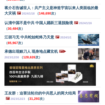
蒋介石告诫世人：共产主义是神造宇宙以来人类面临的最
大灾祸
🖼️
（
146,690
次）
2024/1/18
认清中国不是中共 中国人踊跃三退脱险境
🖼️
2024/1/16
（
30,484
次）
江胡习无 中共蛇始蛇终乃天意
🖼️
2024/1/1
（
85,967
次）
承德出现赊刀人 现身地点藏玄机
🖼️▶️
（
128,626
次）
2023/12/30
王友群：迫害法轮功的中共恶人的两大结局
🖼️
（
31,293
次）
2023/12/23