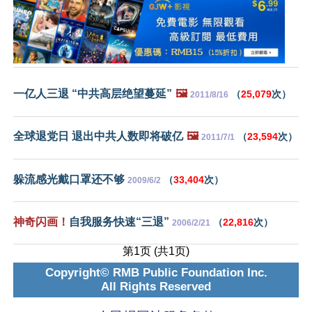
一亿人三退 “中共高层绝望蔓延”
🖼️
（
25,079
次）
2011/8/16
全球退党日 退出中共人数即将破亿
🖼️
（
23,594
次）
2011/7/1
躲流感光戴口罩还不够
（
33,404
次）
2009/6/2
神奇闪画！
自我服务快速“三退”
（
22,816
次）
2006/2/21
第1页 (共1页)
Copyright© RMB Public Foundation Inc.
All Rights Reserved