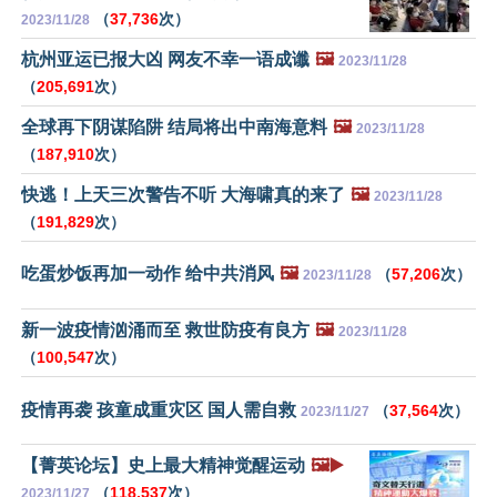
（
37,736
次）
2023/11/28
杭州亚运已报大凶 网友不幸一语成谶
🖼️
2023/11/28
（
205,691
次）
全球再下阴谋陷阱 结局将出中南海意料
🖼️
2023/11/28
（
187,910
次）
快逃！上天三次警告不听 大海啸真的来了
🖼️
2023/11/28
（
191,829
次）
吃蛋炒饭再加一动作 给中共消风
🖼️
（
57,206
次）
2023/11/28
新一波疫情汹涌而至 救世防疫有良方
🖼️
2023/11/28
（
100,547
次）
疫情再袭 孩童成重灾区 国人需自救
（
37,564
次）
2023/11/27
【菁英论坛】史上最大精神觉醒运动
🖼️▶️
（
118,537
次）
2023/11/27