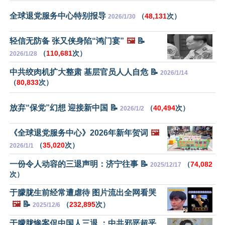
全球退党服务中心特别报导
（
48,131
次）
2026/1/30
轻信无防备 张又侠身陷“鸿门宴”
🖼️
📝
（
110,681
次）
2026/1/28
中共绞肉机扩大整肃 基层官员人人自危 📝
2026/1/14
（
80,833
次）
放弃“保党”幻想 迎接新中国 📝
（
40,494
次）
2026/1/2
《全球退党服务中心》2026年新年贺词
🖼️
（
35,020
次）
2026/1/1
一份令人动容的三退声明：济宁往事 📝
（
74,082
2025/12/17
次）
于朦胧生前经常遭虐待 图片流出全网看哭
🖼️
📝
（
232,895
次）
2025/12/6
于朦胧惨案促中国人三退 ：中共邪恶超乎