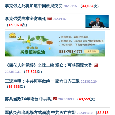
李克强之死将加速中国政局突变
（
44,024
次）
2023/11/7
李克强委曲求全窝囊死
🖼️
2023/11/7
（
150,070
次）
《四亿人的觉醒》全球上映 观众：可获国际大奖
🖼️
（
47,821
次）
2023/10/31
三退声明：中共坏事做绝 一家六口齐三退
2023/10/20
（
16,666
次）
苏共当政74年垮台 中共呢
🖼️
（
43,559
次）
2023/10/11
军队突然出现塌方式崩溃 中共灭亡在即
（
82,818
2023/10/10