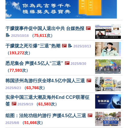
于朦胧事件促中国人退出中共 台媒热报
🖼️
📝
（
75,611
次）
2025/10/16
于朦胧之死引爆“三退”热潮
🖼️
📝
2025/10/13
（
193,272
次）
悉尼集会 声援4.5亿人“三退”
🖼️
2025/9/30
（
77,593
次）
韩国济州岛游行庆全球4.5亿中国人三退
🖼️
（
63,766
次）
2025/9/23
实录中国三退大潮及海外End CCP联署征
签
🖼️
（
61,583
次）
2025/9/19
组图：法轮功纽约游行 声援4.5亿人三退
🖼️
（
51,666
次）
2025/9/8