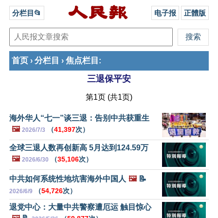
分栏目📂
电子报
正體版
首页
分栏目
焦点栏目
›
›
:
三退保平安
第1页 (共1页)
海外华人“七一”谈三退：告别中共获重生
🖼️
（
41,397
次）
2026/7/3
全球三退人数再创新高 5月达到124.59万
🖼️
（
35,106
次）
2026/6/30
中共如何系统性地坑害海外中国人
🖼️
📝
（
54,726
次）
2026/6/9
退党中心：大量中共警察遭厄运 触目惊心