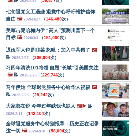
🖼️
📝
（
59,877
次）
2026/5/26
七旬退党义工遇袭 退党中心呼吁维护信仰
自由
🖼️
（
146,480
次）
2026/3/27
美军击毙哈梅内伊 “高人”预测川普下一个
目标
🖼️
（
151,060
次）
2026/3/3
退伍军人也是韭菜 怒吼：加入中共错了
🖼️
📝
（
206,004
次）
2026/2/27
习四年清洗101将领 自毁“长城”引美国关注
🖼️
📝
（
229,746
次）
2026/2/26
马年伊始 全球退党服务中心给华人祝福
🖼️
📝
（
29,242
次）
2026/2/25
大家都在说 今年过年缺钱也缺人
🖼️▶️
📝
（
142,104
次）
2026/2/11
全球退党服务中心特别报导：历史正在记录
这一切
🖼️
（
58,094
次）
2026/2/10