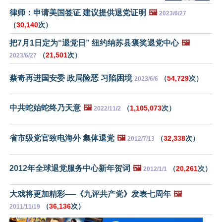
律师：申请美国签证 建议提供退党证明
🖼️
2023/6/27
（
30,140
次）
把7月1日定为“退党日” 纽约纳苏县褒奖退党中心
🖼️
（
21,501
次）
2023/6/27
蔡奇再进国安委 政局险恶 习陷困境
（
54,729
次）
2023/6/6
中共蛇始蛇终乃天意
🖼️
（
1,105,073
次）
2022/11/2
省市级党官致电海外 集体退党
🖼️
（
32,338
次）
2012/7/13
2012年全球退党服务中心新年贺词
🖼️
（
20,261
次）
2012/1/1
大戏将更加精彩──《九评共产党》发表七周年
🖼️
（
36,136
次）
2011/11/19