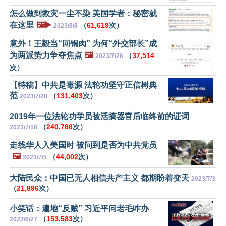
怎么做到救灾一尘不染 美国学者：秘密就
在这里
🖼️▶️
（
61,619
次）
2023/8/8
意外！王毅当“回锅肉” 为何“外交部长”成
为两派势力争夺焦点
🖼️
（
37,514
2023/7/26
次）
【特稿】中共是毒源 法轮功坚守正信树典
范
（
131,403
次）
2023/7/20
2019年一位法轮功学员被活摘器官后临终前的证词
（
240,766
次）
2023/7/18
走线华人入美国时 被问到是否为中共党员
🖼️
（
44,002
次）
2023/7/5
大陆民众：中国已无人相信共产主义 都期盼着变天
2023/7/3
（
21,896
次）
小笑话：遍地“反贼” 习近平问老毛咋办
（
153,583
次）
2023/6/27