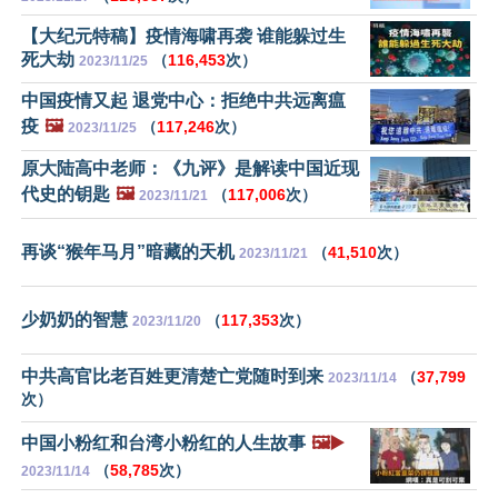
【大纪元特稿】疫情海啸再袭 谁能躲过生
死大劫
（
116,453
次）
2023/11/25
中国疫情又起 退党中心：拒绝中共远离瘟
疫
🖼️
（
117,246
次）
2023/11/25
原大陆高中老师：《九评》是解读中国近现
代史的钥匙
🖼️
（
117,006
次）
2023/11/21
再谈“猴年马月”暗藏的天机
（
41,510
次）
2023/11/21
少奶奶的智慧
（
117,353
次）
2023/11/20
中共高官比老百姓更清楚亡党随时到来
（
37,799
2023/11/14
次）
中国小粉红和台湾小粉红的人生故事
🖼️▶️
（
58,785
次）
2023/11/14