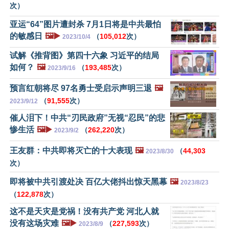
次）
亚运“64”图片遭封杀 7月1日将是中共最怕
的敏感日
🖼️▶️
（
105,012
次）
2023/10/4
试解《推背图》第四十六象 习近平的结局
如何？
🖼️
（
193,485
次）
2023/9/16
预言红朝将尽 97名勇士受启示声明三退
🖼️
（
91,555
次）
2023/9/12
催人泪下！中共“刃民政府”无视“忍民”的悲
惨生活
🖼️▶️
（
262,220
次）
2023/9/2
王友群：中共即将灭亡的十大表现
🖼️
（
44,303
2023/8/30
次）
即将被中共引渡处决 百亿大佬抖出惊天黑幕
🖼️
2023/8/23
（
122,878
次）
这不是天灾是党祸！没有共产党 河北人就
没有这场灾难
🖼️▶️
（
227,593
次）
2023/8/9