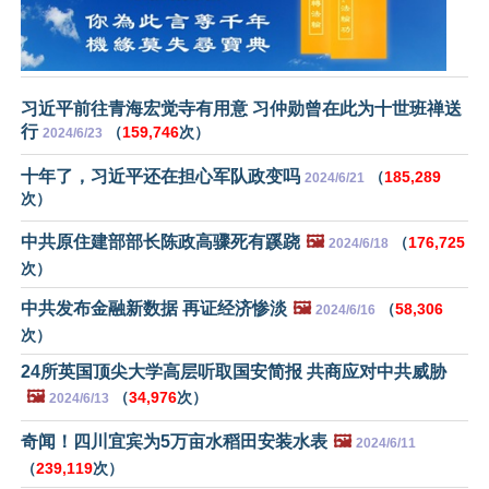
习近平前往青海宏觉寺有用意 习仲勋曾在此为十世班禅送
行
（
159,746
次）
2024/6/23
十年了，习近平还在担心军队政变吗
（
185,289
2024/6/21
次）
中共原住建部部长陈政高骤死有蹊跷
🖼️
（
176,725
2024/6/18
次）
中共发布金融新数据 再证经济惨淡
🖼️
（
58,306
2024/6/16
次）
24所英国顶尖大学高层听取国安简报 共商应对中共威胁
🖼️
（
34,976
次）
2024/6/13
奇闻！四川宜宾为5万亩水稻田安装水表
🖼️
2024/6/11
（
239,119
次）