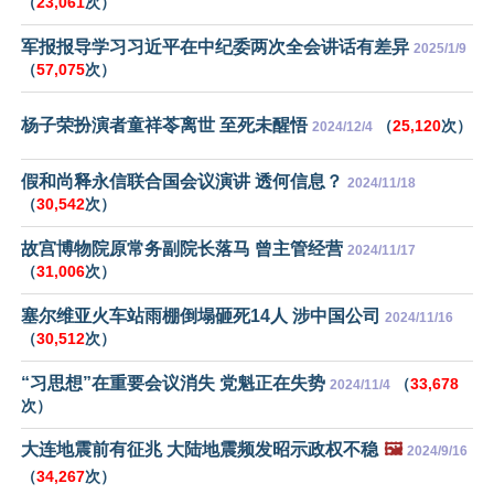
（
23,061
次）
军报报导学习习近平在中纪委两次全会讲话有差异
2025/1/9
（
57,075
次）
杨子荣扮演者童祥苓离世 至死未醒悟
（
25,120
次）
2024/12/4
假和尚释永信联合国会议演讲 透何信息？
2024/11/18
（
30,542
次）
故宫博物院原常务副院长落马 曾主管经营
2024/11/17
（
31,006
次）
塞尔维亚火车站雨棚倒塌砸死14人 涉中国公司
2024/11/16
（
30,512
次）
“习思想”在重要会议消失 党魁正在失势
（
33,678
2024/11/4
次）
大连地震前有征兆 大陆地震频发昭示政权不稳
🖼️
2024/9/16
（
34,267
次）