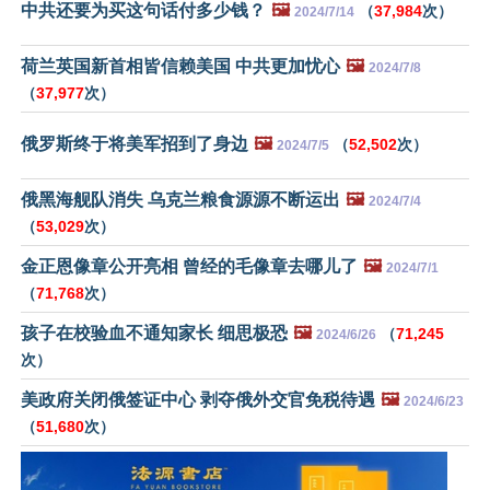
中共还要为买这句话付多少钱？
🖼️
（
37,984
次）
2024/7/14
荷兰英国新首相皆信赖美国 中共更加忧心
🖼️
2024/7/8
（
37,977
次）
俄罗斯终于将美军招到了身边
🖼️
（
52,502
次）
2024/7/5
俄黑海舰队消失 乌克兰粮食源源不断运出
🖼️
2024/7/4
（
53,029
次）
金正恩像章公开亮相 曾经的毛像章去哪儿了
🖼️
2024/7/1
（
71,768
次）
孩子在校验血不通知家长 细思极恐
🖼️
（
71,245
2024/6/26
次）
美政府关闭俄签证中心 剥夺俄外交官免税待遇
🖼️
2024/6/23
（
51,680
次）