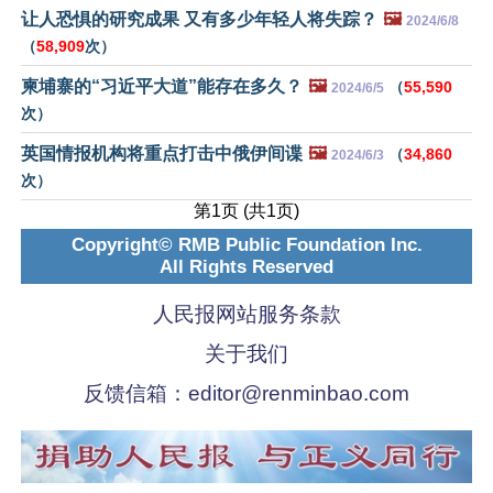
让人恐惧的研究成果 又有多少年轻人将失踪？
🖼️
2024/6/8
（
58,909
次）
柬埔寨的“习近平大道”能存在多久？
🖼️
（
55,590
2024/6/5
次）
英国情报机构将重点打击中俄伊间谍
🖼️
（
34,860
2024/6/3
次）
第1页 (共1页)
Copyright© RMB Public Foundation Inc.
All Rights Reserved
人民报网站服务条款
关于我们
反馈信箱：
editor@renminbao.com