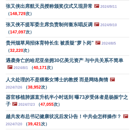
张又侠出席航天员授称颁奖仪式又现异常
🖼️
2024/9/11
（
148,729
次）
张又侠不提军委主席负责制何衞东唱反调
🖼️
2024/9/10
（
147,097
次）
贵州烟草局招体育特长生 被质疑“萝卜岗”
🖼️
2024/8/5
（
32,220
次）
遇袭身亡的哈尼亚坐拥30亿美元资产 与中共关系不简单
🖼️
（
40,171
次）
2024/8/1
人大处理的不是猥亵女博士的教授 而是网络舆情
🖼️
（
38,952
次）
2024/7/26
器官移植肺源直升机半小时送到 曝73岁受体者是杨振宁之
子
🖼️
（
47,055
次）
2024/7/23
越共发布总书记健康状况后发讣告！中共会怎样操作？
🖼️
（
39,421
次）
2024/7/20