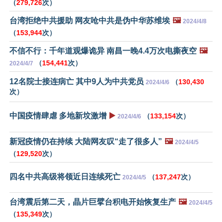
（
279,726
次）
台湾拒绝中共援助 网友呛中共是伪中华苏维埃
🖼️
2024/4/8
（
153,944
次）
不信不行：千年道观爆诡异 南昌一晚4.4万次电撕夜空
🖼️
（
154,441
次）
2024/4/7
12名院士接连病亡 其中9人为中共党员
（
130,430
2024/4/6
次）
中国疫情肆虐 多地新坟激增
▶️
（
133,154
次）
2024/4/6
新冠疫情仍在持续 大陆网友叹“走了很多人”
🖼️
2024/4/5
（
129,520
次）
四名中共高级将领近日连续死亡
（
137,247
次）
2024/4/5
台湾震后第二天，晶片巨擘台积电开始恢复生产
🖼️
2024/4/5
（
135,349
次）