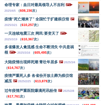
命理专家：血日对最高领导人不吉利
🖼️▶️
（
608,156
次）
2025/4/5
疫情“死亡潮来了” 全国忙于扩建殡仪馆
🖼️
（
610,257
次）
2025/3/21
一天连续地震三次 网民:要变天了
🖼️▶️
（
610,367
次）
2025/3/19
多省爆发人禽流感 生命不断消失 中共是祸
根
🖼️▶️
（
605,495
次）
2025/3/16
大陆疫情出现猝死潮 青壮年居多
🖼️
2025/3/4
（
614,767
次）
疫情严重死人多 各省份开放土葬为殡仪馆
减压
🖼️
（
613,879
次）
2025/2/25
过年疫情严重医院爆满死讯纷传
🖼️
2025/2/8
（
617,761
次）