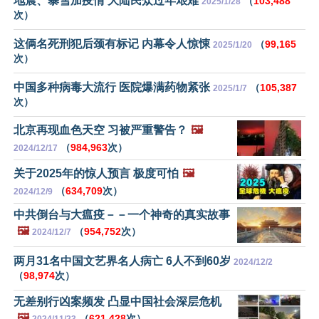
地震、暴雪加疫情 大陆民众过年艰难
（
103,488
2025/1/28
次）
这俩名死刑犯后颈有标记 内幕令人惊悚
（
99,165
2025/1/20
次）
中国多种病毒大流行 医院爆满药物紧张
（
105,387
2025/1/7
次）
北京再现血色天空 习被严重警告？
🖼️
（
984,963
次）
2024/12/17
关于2025年的惊人预言 极度可怕
🖼️
（
634,709
次）
2024/12/9
中共倒台与大瘟疫－－一个神奇的真实故事
🖼️
（
954,752
次）
2024/12/7
两月31名中国文艺界名人病亡 6人不到60岁
2024/12/2
（
98,974
次）
无差别行凶案频发 凸显中国社会深层危机
🖼️
（
621,428
次）
2024/11/23