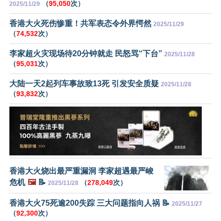
（
95,050
次）
2025/11/29
香港大火死伤惨重！共军表态令外界愕然
2025/11/29
（
74,532
次）
李家超火灾现场待20分钟就走 民怒骂“下台”
2025/11/28
（
95,031
次）
大陆一天2起列车事故致13死 引发安全质疑
2025/11/28
（
93,832
次）
香港大火烧出最严重漏洞 李家超遇最严峻
危机
🖼️
📝
（
278,049
次）
2025/11/28
香港大火75死逾200失踪 三大问题指向人祸 📝
2025/11/27
（
92,300
次）