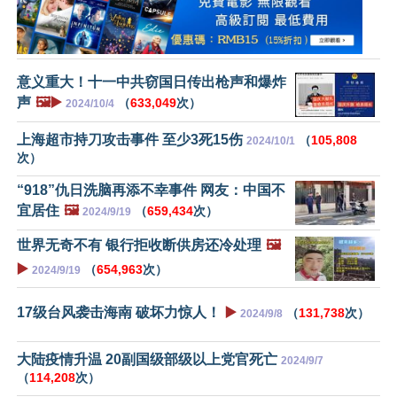
意义重大！十一中共窃国日传出枪声和爆炸
声
🖼️▶️
（
633,049
次）
2024/10/4
上海超市持刀攻击事件 至少3死15伤
（
105,808
2024/10/1
次）
“918”仇日洗脑再添不幸事件 网友：中国不
宜居住
🖼️
（
659,434
次）
2024/9/19
世界无奇不有 银行拒收断供房还冷处理
🖼️
▶️
（
654,963
次）
2024/9/19
17级台风袭击海南 破坏力惊人！
▶️
（
131,738
次）
2024/9/8
大陆疫情升温 20副国级部级以上党官死亡
2024/9/7
（
114,208
次）