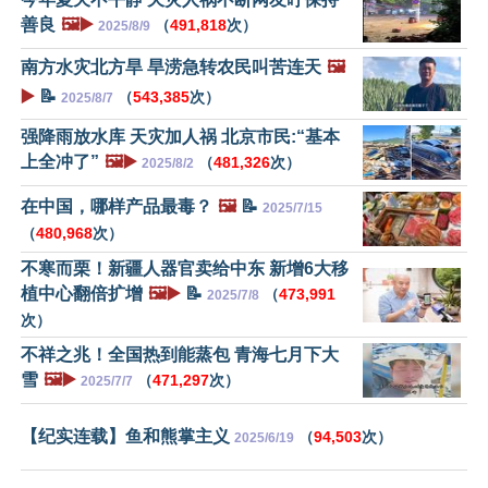
善良
🖼️▶️
（
491,818
次）
2025/8/9
南方水灾北方旱 旱涝急转农民叫苦连天
🖼️
▶️
📝
（
543,385
次）
2025/8/7
强降雨放水库 天灾加人祸 北京市民:“基本
上全冲了”
🖼️▶️
（
481,326
次）
2025/8/2
在中国，哪样产品最毒？
🖼️
📝
2025/7/15
（
480,968
次）
不寒而栗！新疆人器官卖给中东 新增6大移
植中心翻倍扩增
🖼️▶️
📝
（
473,991
2025/7/8
次）
不祥之兆！全国热到能蒸包 青海七月下大
雪
🖼️▶️
（
471,297
次）
2025/7/7
【纪实连载】鱼和熊掌主义
（
94,503
次）
2025/6/19