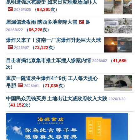
昆明遭强冰雹袭击 如末日灾难般场面吓人
🖼️
（
68,265
次）
2026/4/25
屋漏偏逢夜雨 陕西多地突降大雪
🖼️
📝
（
66,226
次）
2026/4/22
爆炸又来了！济南一厂房爆炸升起巨大火球
🖼️
（
73,122
次）
2026/4/7
目击者揭北京集市推土车撞人惨案内情
（
41,685
2026/4/2
次）
重庆一隧道发生爆炸4亡9伤 工人每天提心
吊胆
🖼️
（
71,035
次）
2026/4/1
中国民众无钱买房 土地出让大减政府收入大跌
2026/3/20
（
43,152
次）