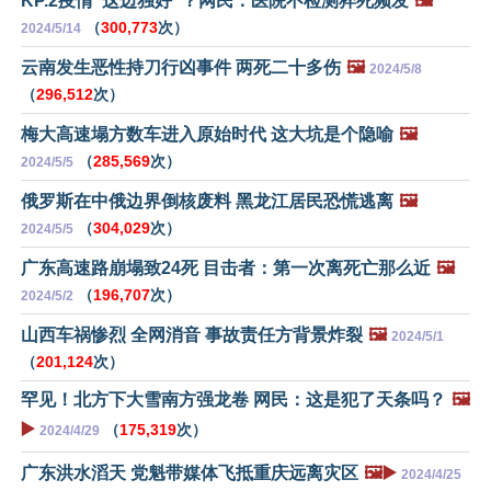
KP.2疫情“这边独好”？网民：医院不检测猝死频发
🖼️
（
300,773
次）
2024/5/14
云南发生恶性持刀行凶事件 两死二十多伤
🖼️
2024/5/8
（
296,512
次）
梅大高速塌方数车进入原始时代 这大坑是个隐喻
🖼️
（
285,569
次）
2024/5/5
俄罗斯在中俄边界倒核废料 黑龙江居民恐慌逃离
🖼️
（
304,029
次）
2024/5/5
广东高速路崩塌致24死 目击者：第一次离死亡那么近
🖼️
（
196,707
次）
2024/5/2
山西车祸惨烈 全网消音 事故责任方背景炸裂
🖼️
2024/5/1
（
201,124
次）
罕见！北方下大雪南方强龙卷 网民：这是犯了天条吗？
🖼️
▶️
（
175,319
次）
2024/4/29
广东洪水滔天 党魁带媒体飞抵重庆远离灾区
🖼️▶️
2024/4/25