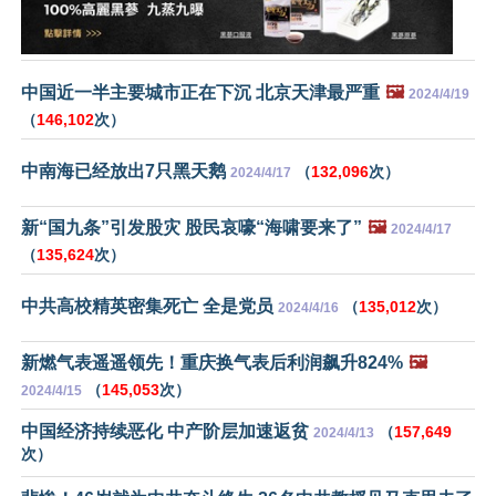
中国近一半主要城市正在下沉 北京天津最严重
🖼️
2024/4/19
（
146,102
次）
中南海已经放出7只黑天鹅
（
132,096
次）
2024/4/17
新“国九条”引发股灾 股民哀嚎“海啸要来了”
🖼️
2024/4/17
（
135,624
次）
中共高校精英密集死亡 全是党员
（
135,012
次）
2024/4/16
新燃气表遥遥领先！重庆换气表后利润飙升824%
🖼️
（
145,053
次）
2024/4/15
中国经济持续恶化 中产阶层加速返贫
（
157,649
2024/4/13
次）