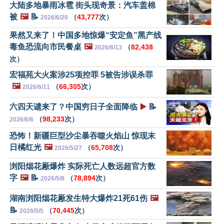
大陆多地暴雨冰雹 街头现奇景：汽车盖棉
被
🖼️
📝
（
43,777
次）
2026/6/20
果然又来了！中国多地惊爆“安定鱼”黑产线
毒鱼恐流向市民餐桌
🖼️
（
82,438
2026/6/13
次）
宏福苑大火案涉25项控罪 5被告涉误杀罪
🖼️
（
66,305
次）
2026/6/11
六四天谴来了？中国穷日子全面降临
▶️
📝
（
98,233
次）
2026/6/6
恐怖！新疆巨型沙尘暴吞噬火焰山 惊现末
日橘红光
🖼️
（
65,708
次）
2026/5/27
浏阳烟花厰爆炸 实际死亡人数远超官方数
字
🖼️
📝
（
78,894
次）
2026/5/8
湖南浏阳烟花厰发生特大爆炸21死61伤
🖼️
📝
（
70,445
次）
2026/5/5