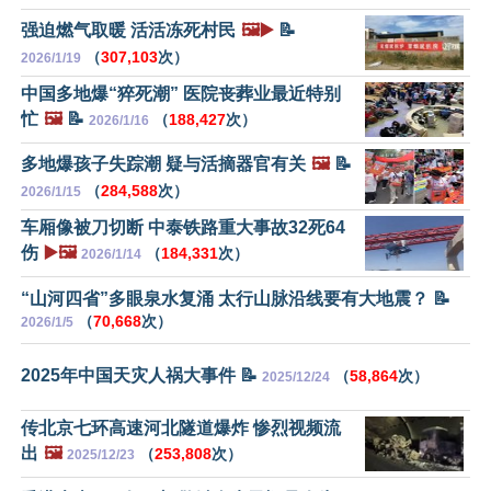
强迫燃气取暖 活活冻死村民
🖼️▶️
📝
（
307,103
次）
2026/1/19
中国多地爆“猝死潮” 医院丧葬业最近特别
忙
🖼️
📝
（
188,427
次）
2026/1/16
多地爆孩子失踪潮 疑与活摘器官有关
🖼️
📝
（
284,588
次）
2026/1/15
车厢像被刀切断 中泰铁路重大事故32死64
伤
▶️🖼️
（
184,331
次）
2026/1/14
“山河四省”多眼泉水复涌 太行山脉沿线要有大地震？ 📝
（
70,668
次）
2026/1/5
2025年中国天灾人祸大事件 📝
（
58,864
次）
2025/12/24
传北京七环高速河北隧道爆炸 惨烈视频流
出
🖼️
（
253,808
次）
2025/12/23