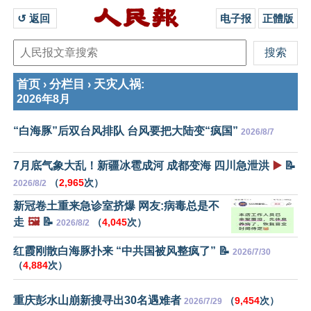
↺ 返回 
电子报
正體版
首页
分栏目
天灾人祸
›
›
:
2026年8月
“白海豚”后双台风排队 台风要把大陆变“疯国”
2026/8/7
7月底气象大乱！新疆冰雹成河 成都变海 四川急泄洪
▶️
📝
（
2,965
次）
2026/8/2
新冠卷土重来急诊室挤爆 网友:病毒总是不
走
🖼️
📝
（
4,045
次）
2026/8/2
红霞刚散白海豚扑来 “中共国被风整疯了” 📝
2026/7/30
（
4,884
次）
重庆彭水山崩新搜寻出30名遇难者
（
9,454
次）
2026/7/29