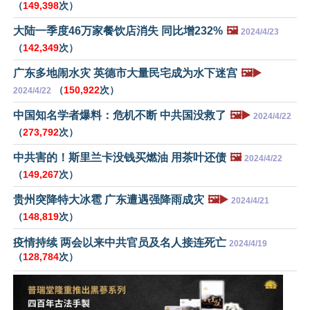
（
149,398
次）
大陆一季度46万家餐饮店消失 同比增232%
🖼️
2024/4/23
（
142,349
次）
广东多地闹水灾 英德市大量民宅成为水下迷宫
🖼️▶️
（
150,922
次）
2024/4/22
中国知名学者爆料：危机不断 中共国没救了
🖼️▶️
2024/4/22
（
273,792
次）
中共害的！斯里兰卡没钱买燃油 用茶叶还债
🖼️
2024/4/22
（
149,267
次）
贵州突降特大冰雹 广东遭遇强降雨成灾
🖼️▶️
2024/4/21
（
148,819
次）
疫情持续 两会以来中共官员及名人接连死亡
2024/4/19
（
128,784
次）