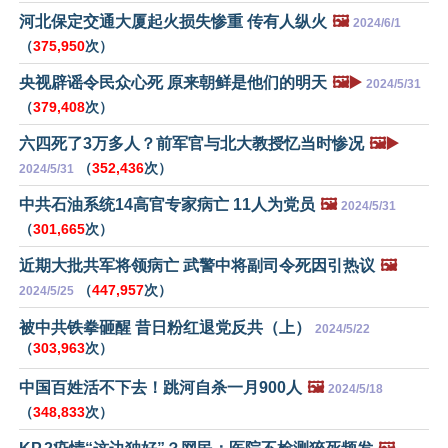
河北保定交通大厦起火损失惨重 传有人纵火
🖼️
2024/6/1
（
375,950
次）
央视辟谣令民众心死 原来朝鲜是他们的明天
🖼️▶️
2024/5/31
（
379,408
次）
六四死了3万多人？前军官与北大教授忆当时惨况
🖼️▶️
（
352,436
次）
2024/5/31
中共石油系统14高官专家病亡 11人为党员
🖼️
2024/5/31
（
301,665
次）
近期大批共军将领病亡 武警中将副司令死因引热议
🖼️
（
447,957
次）
2024/5/25
被中共铁拳砸醒 昔日粉红退党反共（上）
2024/5/22
（
303,963
次）
中国百姓活不下去！跳河自杀一月900人
🖼️
2024/5/18
（
348,833
次）