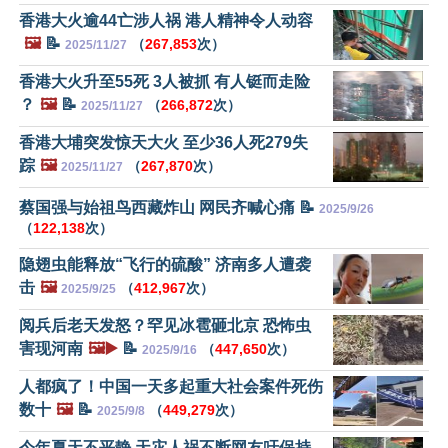
香港大火逾44亡涉人祸 港人精神令人动容
🖼️
📝
（
267,853
次）
2025/11/27
香港大火升至55死 3人被抓 有人铤而走险
？
🖼️
📝
（
266,872
次）
2025/11/27
香港大埔突发惊天大火 至少36人死279失
踪
🖼️
（
267,870
次）
2025/11/27
蔡国强与始祖鸟西藏炸山 网民齐喊心痛 📝
2025/9/26
（
122,138
次）
隐翅虫能释放“飞行的硫酸” 济南多人遭袭
击
🖼️
（
412,967
次）
2025/9/25
阅兵后老天发怒？罕见冰雹砸北京 恐怖虫
害现河南
🖼️▶️
📝
（
447,650
次）
2025/9/16
人都疯了！中国一天多起重大社会案件死伤
数十
🖼️
📝
（
449,279
次）
2025/9/8
今年夏天不平静 天灾人祸不断网友吁保持