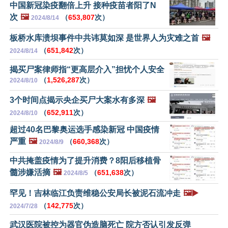
中国新冠染疫翻倍上升 接种疫苗者阳了N
次
🖼️
（
653,807
次）
2024/8/14
板桥水库溃坝事件中共讳莫如深 是世界人为灾难之首
🖼️
（
651,842
次）
2024/8/14
揭买尸案律师指“更高层介入”担忧个人安全
（
1,526,287
次）
2024/8/10
3个时间点揭示央企买尸大案水有多深
🖼️
（
652,911
次）
2024/8/10
超过40名巴黎奥运选手感染新冠 中国疫情
严重
🖼️
（
660,368
次）
2024/8/9
中共掩盖疫情为了提升消费？8阳后移植骨
髓涉嫌活摘
🖼️
（
651,638
次）
2024/8/5
罕见！吉林临江负责维稳公安局长被泥石流冲走
🖼️▶️
（
142,775
次）
2024/7/28
武汉医院被控为器官伪造脑死亡 院方否认引发反弹