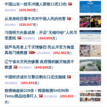
中国山东一校车冲撞人群致11死13伤
🖼️
（
629,984
次）
2024/9/3
从亲身经历看中共对中国人民的伤害
🖼️
（
630,047
次）
2024/9/1
习指明方向新成果：开启“无锚印钞”人民币
变废纸
🖼️
（
664,859
次）
2024/8/31
葫芦岛死者上千灾情惨烈 民众斥官方掩盖
真相刁难救援
🖼️▶️
（
652,962
次）
2024/8/28
辽宁省水灾死伤惨重 政府囤积赈灾物质不
救援
🖼️
（
649,668
次）
2024/8/24
中国经济成长引擎仅剩出口还没抛锚
🖼️
（
654,844
次）
2024/8/22
致癌物超标229倍！韩国检测SHEIN和
Temu商品结果吓人
🖼️
（
655,803
2024/8/18
次）