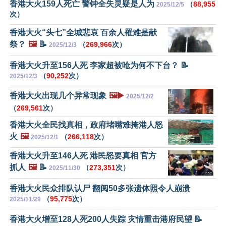
香港大火159人死亡 警钟全失灵疑是人为
（
88,955
2025/12/5
次）
香港大火“头七”全城悲哀 百余人罹难是献
祭？
🖼️
📝
（
269,966
次）
2025/12/3
香港大火升至156人死 李家超被呛为何不下台？ 📝
（
90,252
次）
2025/12/3
香港大火出现几个异常现象
🖼️▶️
2025/12/2
（
269,561
次）
香港大火全民找真相，政府堵嘴难掩港人怒
火
🖼️
（
266,118
次）
2025/12/1
香港大火升至146人死 港民怒要真相 官方
抓人
🖼️
📝
（
273,351
次）
2025/11/30
香港大火民众排队认尸 翻阅50多张遗体照令人崩溃
（
95,775
次）
2025/11/29
香港大火增至128人死200人失踪 灾情重击港府民望 📝