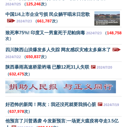
（
125,246
次）
2024/7/25
中国1/4上市企业亏损 民众躺平唱末日悲歌
🖼️▶️
（
661,787
次）
2024/7/23
致死率75%! 印度又一男童死于尼帕病毒
（
148,758
2024/7/23
次）
四川陕西山洪爆发多人失踪 网友感叹灾难太多麻木了
🖼️▶️
（
650,837
次）
2024/7/22
陕西暴雨高速桥梁坍塌 已酿12死31人失联
🖼️
2024/7/20
（
632,475
次）
好恐怖的新闻！网友：我还没死就要我捐心脏
🖼️
2024/7/19
（
637,978
次）
他预言了川普遇袭 今发新预言:一场更大瘟疫将夺走3.5亿