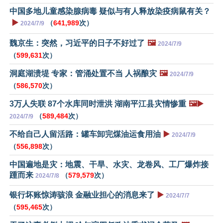
中国多地儿童感染腺病毒 疑似与有人释放染疫病鼠有关？
▶️
（
641,989
次）
2024/7/9
魏京生：突然，习近平的日子不好过了
🖼️
2024/7/9
（
599,631
次）
洞庭湖溃堤 专家：管涌处置不当 人祸酿灾
🖼️
2024/7/9
（
586,570
次）
3万人失联 87个水库同时泄洪 湖南平江县灾情惨重
🖼️▶️
（
589,484
次）
2024/7/9
不给自己人留活路：罐车卸完煤油运食用油
▶️
2024/7/9
（
556,898
次）
中国遍地是灾：地震、干旱、水灾、龙卷风、工厂爆炸接
踵而来
（
579,579
次）
2024/7/8
银行坏账惊涛骇浪 金融业担心的消息来了
▶️
2024/7/7
（
595,465
次）