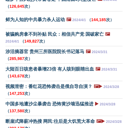
（
126,645
次）
鲜为人知的中共暴力杀人运动
🖼️
（
144,185
次）
2024/4/1
被骗购房拿不到补贴 民众：相信共产党 国破家亡
🖼️
（
149,827
次）
2024/4/1
涉活摘器官 贵州三所医院院长书记落马
🖼️
2024/3/31
（
285,987
次）
大陆百日咳患者暴增23倍 有人咳到眼睛出血
🖼️
2024/3/31
（
143,678
次）
视频泄密：番红花恐怖袭击是俄自导自演？
🖼️▶️
2024/3/28
（
147,253
次）
中国多地遭沙尘暴袭击 恐怖黄沙墙迅猛推进
▶️
2024/3/28
（
137,580
次）
断崖式降薪冲热搜 网民:往后是大饥荒大革命
🖼️▶️
2024/3/28