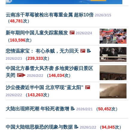
云南冻干草莓被检出有毒重金属 超标10倍
2026/3/15
（
48,781
次）
新年期间中国儿童失踪案频发
🖼️
2026/2/24
（
163,596
次）
悲情温家宝： 有心杀贼，无力回天
🖼️
📝
（
239,333
次）
2026/2/23
中国北方暴雪大风齐袭 多地黄沙蔽日景区
关闭
🖼️▶️
（
146,034
次）
2026/2/22
沙尘侵袭近半中国 北京罕现“蓝太阳”
🖼️
（
143,263
次）
2026/2/22
大陆出现猝死潮 年轻死者激增 📝
（
50,452
次）
2026/2/21
中国大陆细思极恐的现象与数据 📝
（
94,045
次）
2026/1/22