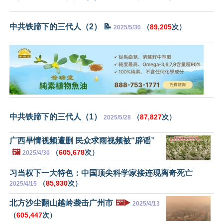
中共铁蹄下的三代人（2） 📝
（
89,205
次）
2025/5/30
中共铁蹄下的三代人（1）
（
87,827
次）
2025/5/28
广西旱情视频遭删 民众求雨视频被“辟谣”
🖼️
（
605,678
次）
2025/4/30
习当权下一大特色：中国顶尖科学家接连现离奇死亡
（
85,930
次）
2025/4/15
北方沙尘翻山越岭袭击广州市
🖼️▶️
2025/4/13
（
605,447
次）