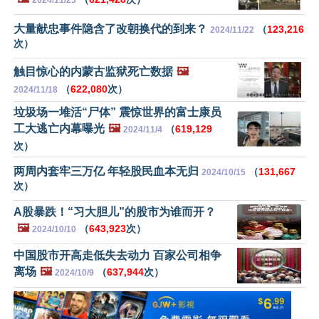
大量献忠事件隐含了改朝换代的到来？
（
123,216
2024/11/22
次）
触目惊心的内蒙古监狱死亡数据
🖼️
（
622,080
次）
2024/11/18
垃圾场一堆活“尸体” 震惊世界的富士康员
工大逃亡内幕曝光
🖼️
（
619,129
2024/11/4
次）
两周内套牢三万亿 年轻股民血本无归
（
131,667
2024/10/15
次）
A股暴跌！“习大胆儿”的股市为谁而开？
🖼️
（
643,923
次）
2024/10/10
中国股市开高走低失去动力 百家公司相争
离场
🖼️
（
637,944
次）
2024/10/9