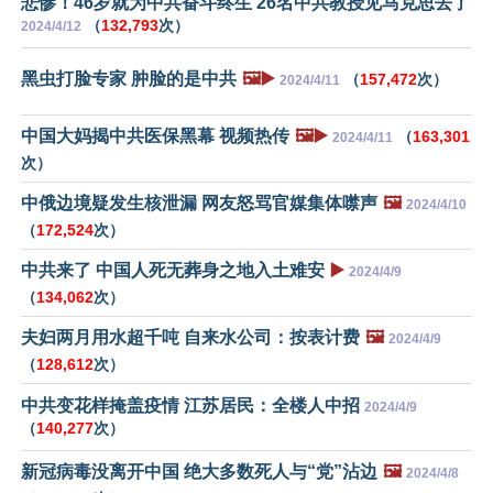
悲惨！46岁就为中共奋斗终生 26名中共教授见马克思去了
（
132,793
次）
2024/4/12
黑虫打脸专家 肿脸的是中共
🖼️▶️
（
157,472
次）
2024/4/11
中国大妈揭中共医保黑幕 视频热传
🖼️▶️
（
163,301
2024/4/11
次）
中俄边境疑发生核泄漏 网友怒骂官媒集体噤声
🖼️
2024/4/10
（
172,524
次）
中共来了 中国人死无葬身之地入土难安
▶️
2024/4/9
（
134,062
次）
夫妇两月用水超千吨 自来水公司：按表计费
🖼️
2024/4/9
（
128,612
次）
中共变花样掩盖疫情 江苏居民：全楼人中招
2024/4/9
（
140,277
次）
新冠病毒没离开中国 绝大多数死人与“党”沾边
🖼️
2024/4/8