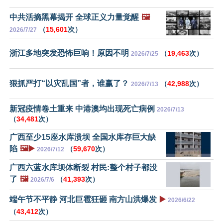
中共活摘黑幕揭开 全球正义力量觉醒
🖼️
（
15,601
次）
2026/7/27
浙江多地突发恐怖巨响！原因不明
（
19,463
次）
2026/7/25
狠抓严打“以灾乱国”者，谁赢了？
（
42,988
次）
2026/7/13
新冠疫情卷土重来 中港澳均出现死亡病例
2026/7/13
（
34,481
次）
广西至少15座水库溃坝 全国水库存巨大缺
陷
🖼️▶️
（
59,670
次）
2026/7/12
广西六蓝水库坝体断裂 村民:整个村子都没
了
🖼️
（
41,393
次）
2026/7/6
端午节不平静 河北巨雹狂砸 南方山洪爆发
▶️
2026/6/22
（
43,412
次）