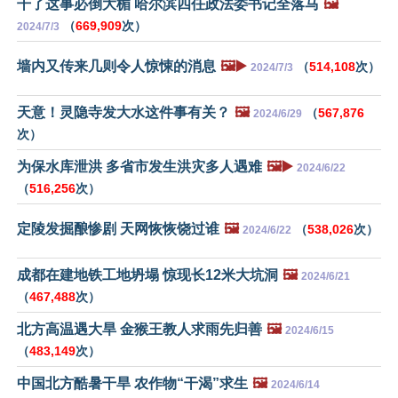
干了这事必倒大楣 哈尔滨四任政法委书记全落马
🖼️
（
669,909
次）
2024/7/3
墙内又传来几则令人惊悚的消息
🖼️▶️
（
514,108
次）
2024/7/3
天意！灵隐寺发大水这件事有关？
🖼️
（
567,876
2024/6/29
次）
为保水库泄洪 多省市发生洪灾多人遇难
🖼️▶️
2024/6/22
（
516,256
次）
定陵发掘酿惨剧 天网恢恢饶过谁
🖼️
（
538,026
次）
2024/6/22
成都在建地铁工地坍塌 惊现长12米大坑洞
🖼️
2024/6/21
（
467,488
次）
北方高温遇大旱 金猴王教人求雨先归善
🖼️
2024/6/15
（
483,149
次）
中国北方酷暑干旱 农作物“干渴”求生
🖼️
2024/6/14