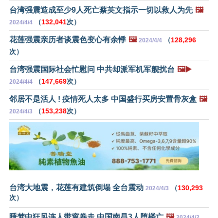
台湾强震造成至少9人死亡蔡英文指示一切以救人为先
🖼️
（
132,041
次）
2024/4/4
花莲强震亲历者谈震色变心有余悸
🖼️
（
128,296
2024/4/4
次）
台湾强震国际社会忙慰问 中共却派军机军舰扰台
🖼️▶️
（
147,669
次）
2024/4/4
邻居不是活人 ! 疫情死人太多 中国盛行买房安置骨灰盒
🖼️
（
153,238
次）
2024/4/3
台湾大地震，花莲有建筑倒塌 全台震动
（
130,293
2024/4/3
次）
睡梦中狂风连人带窗卷走 中国南昌3人堕楼亡
🖼️
2024/4/2