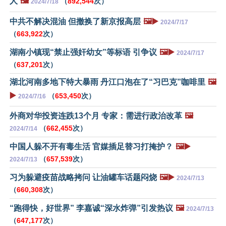
人
🖼️
（
892,544
次）
2024/7/18
中共不解决混油 但撤换了新京报高层
🖼️▶️
2024/7/17
（
663,922
次）
湖南小镇现“禁止强奸幼女”等标语 引争议
🖼️▶️
2024/7/17
（
637,201
次）
湖北河南多地下特大暴雨 丹江口泡在了“习巴克”咖啡里
🖼️
▶️
（
653,450
次）
2024/7/16
外商对华投资连跌13个月 专家：需进行政治改革
🖼️
（
662,455
次）
2024/7/14
中国人躲不开有毒生活 官媒插足替习打掩护？
🖼️▶️
（
657,539
次）
2024/7/13
习为躲避疫苗战略拷问 让油罐车话题闷烧
🖼️▶️
2024/7/13
（
660,308
次）
“跑得快，好世界” 李嘉诚“深水炸弹”引发热议
🖼️
2024/7/13
（
647,177
次）