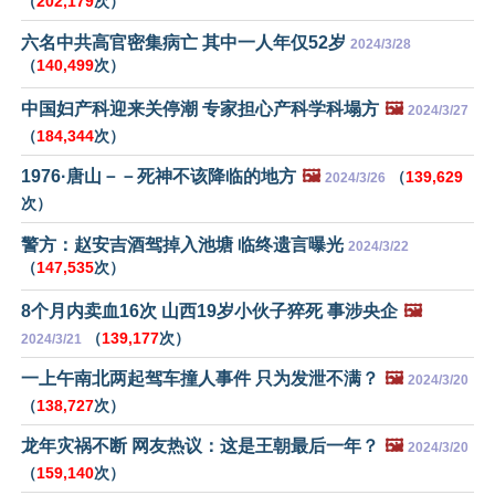
（
202,179
次）
六名中共高官密集病亡 其中一人年仅52岁
2024/3/28
（
140,499
次）
中国妇产科迎来关停潮 专家担心产科学科塌方
🖼️
2024/3/27
（
184,344
次）
1976·唐山－－死神不该降临的地方
🖼️
（
139,629
2024/3/26
次）
警方：赵安吉酒驾掉入池塘 临终遗言曝光
2024/3/22
（
147,535
次）
8个月内卖血16次 山西19岁小伙子猝死 事涉央企
🖼️
（
139,177
次）
2024/3/21
一上午南北两起驾车撞人事件 只为发泄不满？
🖼️
2024/3/20
（
138,727
次）
龙年灾祸不断 网友热议：这是王朝最后一年？
🖼️
2024/3/20
（
159,140
次）