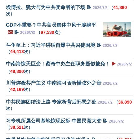
埃博拉、犹大与为中共卖命者的下场 📝
（
41,860
2026/7/3
次）
GDP不重要？中共官员集体中风干脆躺平
🖼️
📝
（
67,539
次）
2026/7/3
斗争至上：习近平讲话自爆中共囚徒困境 📝
2026/7/3
（
44,413
次）
中南海惊天巨变！蔡奇中办主任职务疑似被免！
▶️
2026/7/2
（
49,890
次）
川普连轰共产主义 中南海可否听懂弦外之音
2026/7/2
（
42,169
次）
中共民族团结法上路 专家析背后邪恶之处
（
36,890
2026/7/2
次）
习专机所属公司基地惊现反标 中国民意大变 📝
2026/7/2
（
38,521
次）