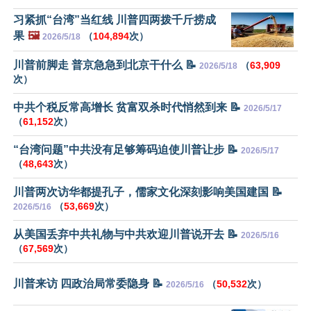
习紧抓“台湾”当红线 川普四两拨千斤捞成
果
🖼️
（
104,894
次）
2026/5/18
川普前脚走 普京急急到北京干什么 📝
（
63,909
2026/5/18
次）
中共个税反常高增长 贫富双杀时代悄然到来 📝
2026/5/17
（
61,152
次）
“台湾问题”中共没有足够筹码迫使川普让步 📝
2026/5/17
（
48,643
次）
川普两次访华都提孔子，儒家文化深刻影响美国建国 📝
（
53,669
次）
2026/5/16
从美国丢弃中共礼物与中共欢迎川普说开去 📝
2026/5/16
（
67,569
次）
川普来访 四政治局常委隐身 📝
（
50,532
次）
2026/5/16