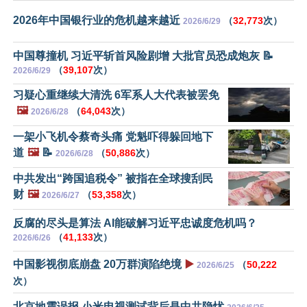
2026年中国银行业的危机越来越近
（
32,773
次）
2026/6/29
中国尊撞机 习近平斩首风险剧增 大批官员恐成炮灰 📝
（
39,107
次）
2026/6/29
习疑心重继续大清洗 6军系人大代表被罢免
🖼️
（
64,043
次）
2026/6/28
一架小飞机令蔡奇头痛 党魁吓得躲回地下
道
🖼️
📝
（
50,886
次）
2026/6/28
中共发出“跨国追税令” 被指在全球搜刮民
财
🖼️
（
53,358
次）
2026/6/27
反腐的尽头是算法 AI能破解习近平忠诚度危机吗？
（
41,133
次）
2026/6/26
中国影视彻底崩盘 20万群演陷绝境
▶️
（
50,222
2026/6/25
次）
北京地震误报 小米电视测试背后是中共隐忧