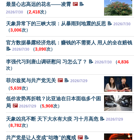
最显心志高远的花名——凌霄
🖼️
📝
（
2,418
次）
2026/7/30
天象异常下的三峡大坝：从暴雨到地震的反思 📝
2026/7/30
（
3,006
次）
官方数据暴露经济危机：赚钱的不需要人 用人的全在赔钱
📝
（
3,090
次）
2026/7/30
李强代习到唐山调研慰问 习怎么了？ 📝
（
4,836
2026/7/30
次）
菲尔兹奖与共产党无关
🖼️
📝
2026/7/29
（
5,639
次）
低价攻势再折戟？比亚迪在日本面临多个困
局
🖼️
（
5,908
次）
2026/7/29
天象凶兆不断 天下大水有大疫 习十月高危 📝
2026/7/29
（
8,782
次）
共产党是让人变成“咕噜”的魔戒
🖼️
📝