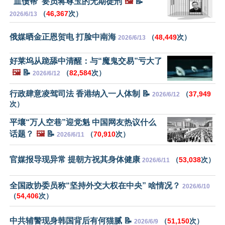
“血债帮”要员蒋尊玉的无期徒刑
🖼️
📝
（
46,367
次）
2026/6/13
俄媒晒金正恩贺电 打脸中南海
（
48,449
次）
2026/6/13
好莱坞从跪舔中清醒：与“魔鬼交易”亏大了
🖼️
📝
（
82,584
次）
2026/6/12
行政肆意凌驾司法 香港纳入一人体制 📝
（
37,949
2026/6/12
次）
平壤“万人空巷”迎党魁 中国网友热议什么
话题？
🖼️
📝
（
70,910
次）
2026/6/11
官媒报导现异常 提朝方祝其身体健康
（
53,038
次）
2026/6/11
全国政协委员称“坚持外交大权在中央” 啥情况？
2026/6/10
（
54,406
次）
中共辅警现身韩国背后有何猫腻 📝
（
51,150
次）
2026/6/9