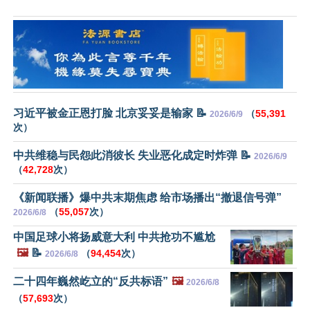
习近平被金正恩打脸 北京妥妥是输家 📝
（
55,391
2026/6/9
次）
中共维稳与民怨此消彼长 失业恶化成定时炸弹 📝
2026/6/9
（
42,728
次）
《新闻联播》爆中共末期焦虑 给市场播出“撤退信号弹”
（
55,057
次）
2026/6/8
中国足球小将扬威意大利 中共抢功不尴尬
🖼️
📝
（
94,454
次）
2026/6/8
二十四年巍然屹立的“反共标语”
🖼️
2026/6/8
（
57,693
次）