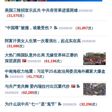
美国三辣招宣示反共 中共吞苦果进退两难
2026/6/30
（
31,570
次）
“中国尊”被撞，谁最受伤？ 📝
（
31,857
次）
2026/6/30
阿富汗美女人生第一次看演出，起点实在高
2026/6/30
（
31,086
次）
大热门韩国队意外出局 无缘世界杯正赛的
深层原因
🖼️
（
61,196
次）
2026/6/30
中南海权力地震：习近平25名政治局委员海外藏富大爆盒
📝
（
41,776
次）
2026/6/30
与共产党共舞 委内瑞拉付出沉重代价
🖼️
📝
（
62,280
次）
2026/6/29
为什么说中共“七一”是“鬼节” 📝
（
32,296
次）
2026/6/29