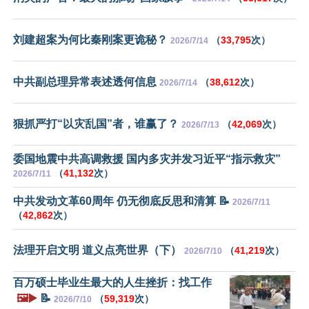
刘建超案为何比秦刚案更诡秘？
（
33,795
次）
2026/7/14
中共副总理异常表述透何信息
（
38,612
次）
2026/7/14
狠抓严打“以灾乱国”者，谁赢了？
（
42,069
次）
2026/7/13
委国地震中共高调救援 国内多灾并发习近平“指示救灾”
（
41,132
次）
2026/7/11
中共发动文革60周年 仍无彻底反思和清算 📝
2026/7/11
（
42,862
次）
法理开启文明 道义点亮世界（下）
（
41,219
次）
2026/7/10
百万硕士毕业生最大的人生挫折：找工作
🖼️▶️
📝
（
59,319
次）
2026/7/10