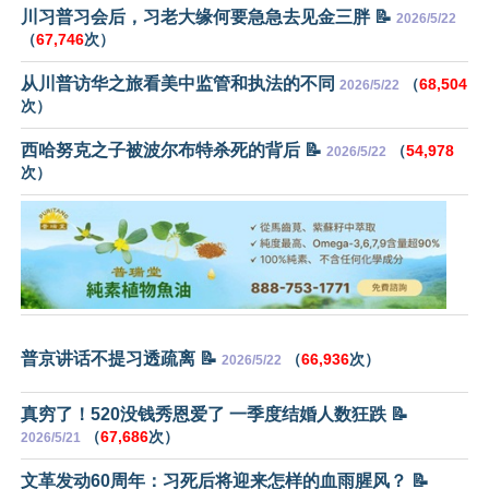
川习普习会后，习老大缘何要急急去见金三胖 📝
2026/5/22
（
67,746
次）
从川普访华之旅看美中监管和执法的不同
（
68,504
2026/5/22
次）
西哈努克之子被波尔布特杀死的背后 📝
（
54,978
2026/5/22
次）
普京讲话不提习透疏离 📝
（
66,936
次）
2026/5/22
真穷了！520没钱秀恩爱了 一季度结婚人数狂跌 📝
（
67,686
次）
2026/5/21
文革发动60周年：习死后将迎来怎样的血雨腥风？ 📝