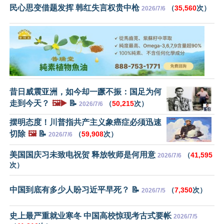
民心思变借题发挥 韩红失言权贵中枪
（
35,560
次）
2026/7/6
昔日威震亚洲，如今却一蹶不振：国足为何
走到今天？
🖼️▶️
📝
（
50,215
次）
2026/7/6
摆明态度！川普指共产主义象癌症必须迅速
切除
🖼️
📝
（
59,908
次）
2026/7/6
美国国庆习未致电祝贺 释放牧师是何用意
（
41,595
2026/7/6
次）
中国到底有多少人盼习近平早死？ 📝
（
7,350
次）
2026/7/5
史上最严重就业寒冬 中国高校惊现考古式要帐
2026/7/5