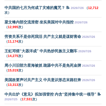
中共国的七月为何成了灾难的魔咒？ 📝
（
12,712
2026/7/26
次）
梁文锋内部交流泄密 坐实美国对中共指控
2026/7/26
（
12,995
次）
劳资关系不是你死我活 共产主义就是谋财害命
2026/7/26
（
11,174
次）
王虹邓煜“大器洋成” 中共热炒民族主义翻车
2026/7/26
（
14,275
次）
周小川旧部方星海被抓 跪舔中共不是免死金牌
2026/7/26
（
15,019
次）
美国政要声讨共产主义 中共意识形态末路狂奔
2026/7/26
（
13,313
次）
中共出炉《意见》拟加强管控 内含“坚持集中统一领导” 📝
（
17,531
次）
2026/7/25