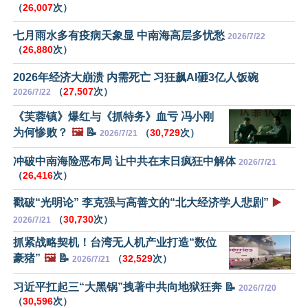
（
26,007
次）
七月雨水多有疫病天象显 中南海高层多忧愁
2026/7/22
（
26,880
次）
2026年经济大崩溃 内需死亡 习狂飙AI砸3亿人饭碗
（
27,507
次）
2026/7/22
《芙蓉镇》爆红与《抓特务》血亏 冯小刚
为何惨败？
🖼️
📝
（
30,729
次）
2026/7/21
冲破中南海险恶布局 让中共在末日疯狂中解体
2026/7/21
（
26,416
次）
戳破“光明论” 李克强与高善文的“北大经济学人悲剧”
▶️
（
30,730
次）
2026/7/21
抓紧战略契机！台湾无人机产业打造“数位
豪猪”
🖼️
📝
（
32,529
次）
2026/7/21
习近平扛起三“大黑锅”拽著中共向地狱狂奔 📝
2026/7/20
（
30,596
次）