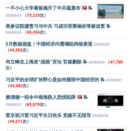
一不小心大学看板揭开了中共遮羞布
🖼️
📝
（
73,110
次）
2026/6/20
美参议院谴责习与中共 习成功背黑锅坐等被追责 📝
（
43,434
次）
2026/6/19
5月数据崩盘！中国经济内需塌陷持续衰退
2026/6/19
（
44,262
次）
何立峰在上海发“战狼”言论 官媒删除 📝
（
47,786
2026/6/18
次）
习近平的全球扩张野心是如何摧毁中国经济的 📝
2026/6/17
（
44,482
次）
赖清德一招令中南海跌入恐惧陷阱
🖼️
📝
（
65,079
次）
2026/6/17
普京祝川普习近平生日快乐 党媒不见报导
2026/6/16
（
44,271
次）