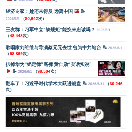
经济专家：趁还来得及 远离中国
🖼️
📝
（
80,642
次）
2026/6/1
王友群：习军中立“铁规矩”能换来忠诚吗？
2026/6/1
（
48,448
次）
歌唱家刘维维与导演蔡元元去世 曾为中共站台 📝
2026/6/1
（
58,869
次）
扒掉华为“韬定律”底裤 黄仁勋“实话实说”
▶️
📝
（
99,504
次）
2026/6/1
翻车了！习近平时代学术大跃进崩盘 📝
（
60,246
2026/5/31
次）