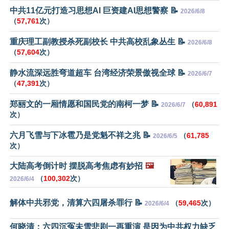
中共11亿元打造习思想AI 巨资建AI思想警察 📝
2026/6/8
（
57,761
次）
重庆理工副教授杀死副校长 中共高校乱象丛生 📝
2026/6/8
（
57,604
次）
静水流深远胜弯道超车 台湾经济荣景傲视全球 📝
2026/6/7
（
47,391
次）
郑丽文的一厢情愿和国民党的南柯一梦 📝
（
60,891
2026/6/7
次）
六月飞雪与下冰雹乃是党魁不祥之兆 📝
（
61,785
2026/6/5
次）
大陆高考倒计时 摆脱高考焦虑有妙招
🖼️
（
100,302
次）
2026/6/4
解体中共邪党，清算六四屠杀罪行 📝
（
59,465
次）
2026/6/4
何晓清：六四沉冤未雪悲剧一再重演 是因为中共权力缺乏