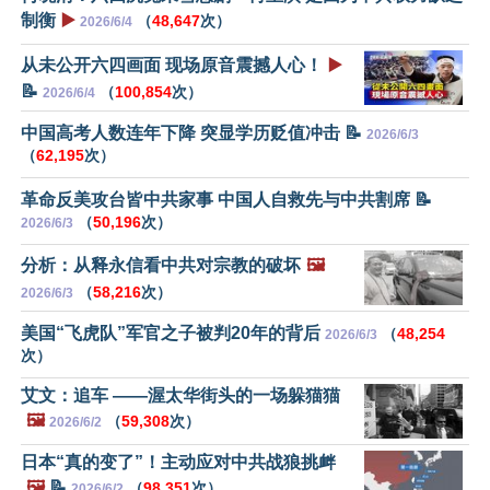
制衡
▶️
（
48,647
次）
2026/6/4
从未公开六四画面 现场原音震撼人心！
▶️
📝
（
100,854
次）
2026/6/4
中国高考人数连年下降 突显学历贬值冲击 📝
2026/6/3
（
62,195
次）
革命反美攻台皆中共家事 中国人自救先与中共割席 📝
（
50,196
次）
2026/6/3
分析：从释永信看中共对宗教的破坏
🖼️
（
58,216
次）
2026/6/3
美国“飞虎队”军官之子被判20年的背后
（
48,254
2026/6/3
次）
艾文：追车 ——渥太华街头的一场躲猫猫
🖼️
（
59,308
次）
2026/6/2
日本“真的变了”！主动应对中共战狼挑衅
🖼️
📝
（
98,351
次）
2026/6/2