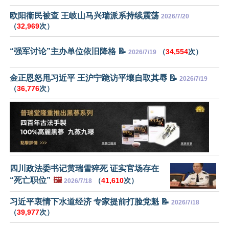
欧阳衞民被查 王岐山马兴瑞派系持续震荡
2026/7/20
（
32,969
次）
“强军讨论”主办单位依旧降格 📝
（
34,554
次）
2026/7/19
金正恩怒甩习近平 王沪宁跪访平壤自取其辱 📝
2026/7/19
（
36,776
次）
四川政法委书记黄瑞雪猝死 证实官场存在
“死亡职位”
🖼️
（
41,610
次）
2026/7/18
习近平衷情下水道经济 专家提前打脸党魁 📝
2026/7/18
（
39,977
次）