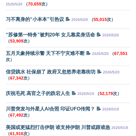
（
70,659
次）
2026/5/20
习不离身的“小本本”引热议 📝
（
55,015
次）
2026/5/20
“苏修第一特务”被判20年 女儿靠卖身活命 📝
2026/5/20
（
53,909
次）
五月天象持续示警 天下不宁灾难不断 📝
（
67,551
2026/5/20
次）
信贷跳水 社保崩了 政府又忽悠养老靠街坊 📝
2026/5/20
（
67,342
次）
庆祝毛死 高官之子的跌宕人生 📝
（
52,179
次）
2026/5/19
川普突发与外星人AI合照 印证UFO传闻？ 📝
2026/5/19
（
67,492
次）
美国或更猛烈打击伊朗 谁支持伊朗 川普或跟谁急
2026/5/19
（
61,916
次）