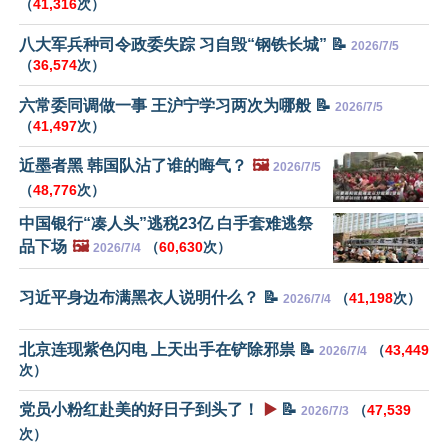
（
41,316
次）
八大军兵种司令政委失踪 习自毁“钢铁长城” 📝
2026/7/5
（
36,574
次）
六常委同调做一事 王沪宁学习两次为哪般 📝
2026/7/5
（
41,497
次）
近墨者黑 韩国队沾了谁的晦气？
🖼️
2026/7/5
（
48,776
次）
中国银行“凑人头”逃税23亿 白手套难逃祭
品下场
🖼️
（
60,630
次）
2026/7/4
习近平身边布满黑衣人说明什么？ 📝
（
41,198
次）
2026/7/4
北京连现紫色闪电 上天出手在铲除邪祟 📝
（
43,449
2026/7/4
次）
党员小粉红赴美的好日子到头了！
▶️
📝
（
47,539
2026/7/3
次）