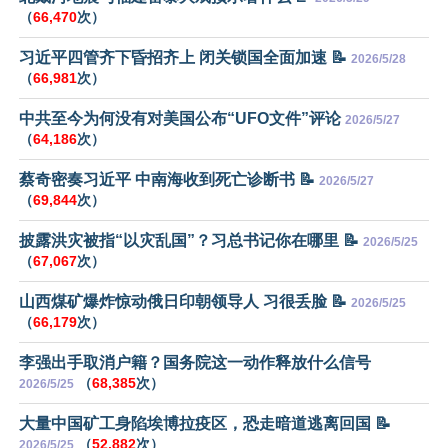
（
66,470
次）
习近平四管齐下昏招齐上 闭关锁国全面加速 📝
2026/5/28
（
66,981
次）
中共至今为何没有对美国公布“UFO文件”评论
2026/5/27
（
64,186
次）
蔡奇密奏习近平 中南海收到死亡诊断书 📝
2026/5/27
（
69,844
次）
披露洪灾被指“以灾乱国”？习总书记你在哪里 📝
2026/5/25
（
67,067
次）
山西煤矿爆炸惊动俄日印朝领导人 习很丢脸 📝
2026/5/25
（
66,179
次）
李强出手取消户籍？国务院这一动作释放什么信号
（
68,385
次）
2026/5/25
大量中国矿工身陷埃博拉疫区，恐走暗道逃离回国 📝
（
52,882
次）
2026/5/25