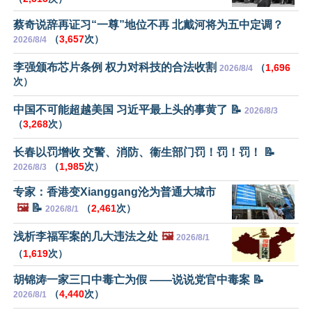
蔡奇说辞再证习“一尊”地位不再 北戴河将为五中定调？
（
3,657
次）
2026/8/4
李强颁布芯片条例 权力对科技的合法收割
（
1,696
2026/8/4
次）
中国不可能超越美国 习近平最上头的事黄了 📝
2026/8/3
（
3,268
次）
长春以罚增收 交警、消防、衞生部门罚！罚！罚！ 📝
（
1,985
次）
2026/8/3
专家：香港变Xianggang沦为普通大城市
🖼️
📝
（
2,461
次）
2026/8/1
浅析李福军案的几大违法之处
🖼️
2026/8/1
（
1,619
次）
胡锦涛一家三口中毒亡为假 ——说说党官中毒案 📝
（
4,440
次）
2026/8/1