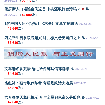
（
50,777
次）
2026/6/23
俄罗斯人口塌陷全民返贫 中共还敢打台湾吗？
▶️
📝
（
52,580
次）
2026/6/22
1亿中国人还不起钱！《求是》文章罕见喊话
2026/6/21
（
46,640
次）
习近平生日参议院赠兴 讨共檄文悬美国门之上 📝
2026/6/21
（
36,680
次）
文革罪名多荒唐 给毛给台湾写信都是罪 📝
2026/6/21
（
34,630
次）
袁红冰：蔡奇取代陈希 背后是政治大地震
2026/6/21
（
45,820
次）
六月多雨天象已揭示 月与金星犯鬼宿又是凶兆 📝
2026/6/21
（
42,848
次）