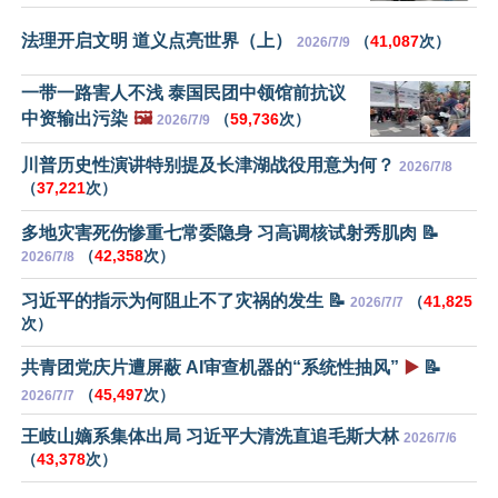
法理开启文明 道义点亮世界（上）
（
41,087
次）
2026/7/9
一带一路害人不浅 泰国民团中领馆前抗议
中资输出污染
🖼️
（
59,736
次）
2026/7/9
川普历史性演讲特别提及长津湖战役用意为何？
2026/7/8
（
37,221
次）
多地灾害死伤惨重七常委隐身 习高调核试射秀肌肉 📝
（
42,358
次）
2026/7/8
习近平的指示为何阻止不了灾祸的发生 📝
（
41,825
2026/7/7
次）
共青团党庆片遭屏蔽 AI审查机器的“系统性抽风”
▶️
📝
（
45,497
次）
2026/7/7
王岐山嫡系集体出局 习近平大清洗直追毛斯大林
2026/7/6
（
43,378
次）