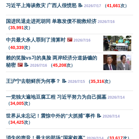
习近平上海谈救灾 广西人很愤怒 📝
（
41,661
次）
2026/7/17
国进民退走进死胡同 单靠发债不能救经济
2026/7/16
（
35,991
次）
中共最大杀人罪到了清算时
🖼️
2026/7/16
（
40,339
次）
赖的笑脸vs习的臭脸 两岸经济分道扬镳的
秘密
🖼️
📝
（
45,208
次）
2026/7/16
王沪宁去朝鲜所为何事？ 📝
（
35,316
次）
2026/7/15
一党独大遍地豆腐工程 习近平努力为自己掘墓
2026/7/14
（
34,005
次）
世界从未忘记！震惊中外的“大抓捕”事件 📝
2026/7/14
（
34,425
次）
消失的声音！最大的那场“国家叙事”
（
33,617
次）
2026/7/14