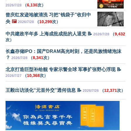
（
6,130
次）
2026/7/28
曾庆红发迹地被清洗 习把“钱袋子”收归中
央
🖼️
（
10,299
次）
2026/7/28
中共建政半年多 上海成批成批的人退党 📝
（
9,432
2026/7/28
次）
长鑫存储IPO：国产DRAM高光时刻，还是民族情绪泡沫
？
（
8,341
次）
2026/7/28
北京打造巨型补给舰 专家示警全球 军事扩张野心浮现 📝
（
10,368
次）
2026/7/27
王毅出访淡化“元首外交”透何信息 📝
（
12,371
次）
2026/7/26