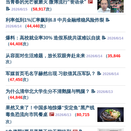
当青春的光芒被磨灭 微博流行“丧语录”
🖼️
📝
（
58,917
次）
2026/6/15
利率低到1%汇率飙到6.8 中共金融维稳风险炸裂 📝
（
44,440
次）
2026/6/14
爆料：高校就业率30% 造假系统共谋难以自拔 📝
2026/6/14
（
44,408
次）
从容面对生活难题，放长双眼奔赴未来
（
35,846
2026/6/14
次）
军媒首页毛名字赫然出现 习欲借其压军队？ 📝
2026/6/14
（
47,450
次）
为什么清华北大学生分不清鹅腿与鸭腿？ 📝
2026/6/13
（
44,846
次）
果然又来了！中国多地惊爆“安定鱼”黑产线
毒鱼恐流向市民餐桌
🖼️
（
80,715
2026/6/13
次）