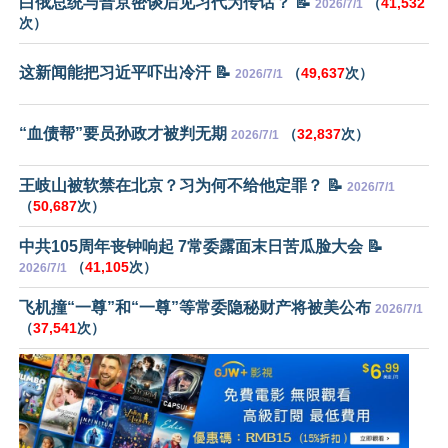
白俄总统与普京密谈后见习代为传话？ 📝
（
41,532
2026/7/1
次）
这新闻能把习近平吓出冷汗 📝
（
49,637
次）
2026/7/1
“血债帮”要员孙政才被判无期
（
32,837
次）
2026/7/1
王岐山被软禁在北京？习为何不给他定罪？ 📝
2026/7/1
（
50,687
次）
中共105周年丧钟响起 7常委露面末日苦瓜脸大会 📝
（
41,105
次）
2026/7/1
飞机撞“一尊”和“一尊”等常委隐秘财产将被美公布
2026/7/1
（
37,541
次）