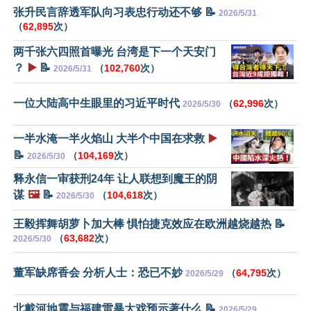
张升民言辞透军队向习表忠行动还不够 📝
2026/5/31
（
62,895
次）
两千张六四照首曝光 台湾是下一个天安门
？
▶️
📝
（
102,760
次）
2026/5/31
一位大陆高中生眼里的习近平时代
（
62,996
次）
2026/5/30
一半水淹一半火焰山 大半个中国在求救
▶️
📝
（
104,169
次）
2026/5/30
释永信一审获刑24年 让人联想到魔王的阴
谋
🖼️
📝
（
104,618
次）
2026/5/30
王毅挥舞胡萝卜加大棒 惧怕捷克效应在欧洲越烧越热 📝
（
63,682
次）
2026/5/30
董军缺席香会 分析人士：恐已不妙
（
64,795
次）
2026/5/29
北戴河地震与福建雷暴大戏预示著什么 📝
2026/5/29