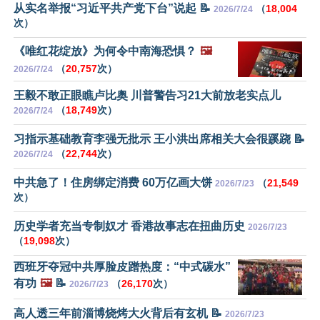
从实名举报“习近平共产党下台”说起 📝
（
18,004
2026/7/24
次）
《唯红花绽放》为何令中南海恐惧？
🖼️
（
20,757
次）
2026/7/24
王毅不敢正眼瞧卢比奥 川普警告习21大前放老实点儿
（
18,749
次）
2026/7/24
习指示基础教育李强无批示 王小洪出席相关大会很蹊跷 📝
（
22,744
次）
2026/7/24
中共急了！住房绑定消费 60万亿画大饼
（
21,549
2026/7/23
次）
历史学者充当专制奴才 香港故事志在扭曲历史
2026/7/23
（
19,098
次）
西班牙夺冠中共厚脸皮蹭热度：“中式碳水”
有功
🖼️
📝
（
26,170
次）
2026/7/23
高人透三年前淄博烧烤大火背后有玄机 📝
2026/7/23