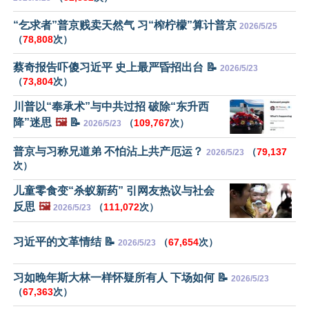
“乞求者”普京贱卖天然气 习“榨柠檬”算计普京
2026/5/25
（
78,808
次）
蔡奇报告吓傻习近平 史上最严昏招出台 📝
2026/5/23
（
73,804
次）
川普以“奉承术”与中共过招 破除“东升西
降”迷思
🖼️
📝
（
109,767
次）
2026/5/23
普京与习称兄道弟 不怕沾上共产厄运？
（
79,137
2026/5/23
次）
儿童零食变“杀蚁新药” 引网友热议与社会
反思
🖼️
（
111,072
次）
2026/5/23
习近平的文革情结 📝
（
67,654
次）
2026/5/23
习如晚年斯大林一样怀疑所有人 下场如何 📝
2026/5/23
（
67,363
次）