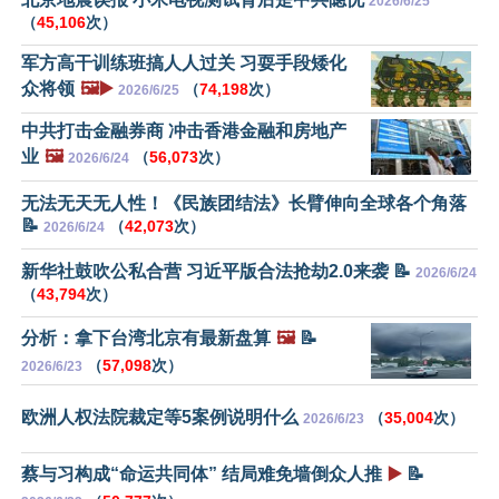
2026/6/25
（
45,106
次）
军方高干训练班搞人人过关 习耍手段矮化
众将领
🖼️▶️
（
74,198
次）
2026/6/25
中共打击金融券商 冲击香港金融和房地产
业
🖼️
（
56,073
次）
2026/6/24
无法无天无人性！《民族团结法》长臂伸向全球各个角落
📝
（
42,073
次）
2026/6/24
新华社鼓吹公私合营 习近平版合法抢劫2.0来袭 📝
2026/6/24
（
43,794
次）
分析：拿下台湾北京有最新盘算
🖼️
📝
（
57,098
次）
2026/6/23
欧洲人权法院裁定等5案例说明什么
（
35,004
次）
2026/6/23
蔡与习构成“命运共同体” 结局难免墙倒众人推
▶️
📝