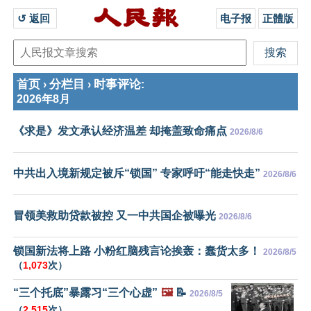
↺ 返回 
电子报
正體版
首页
分栏目
时事评论
›
›
:
2026年8月
《求是》发文承认经济温差 却掩盖致命痛点
2026/8/6
中共出入境新规定被斥“锁国” 专家呼吁“能走快走”
2026/8/6
冒领美救助贷款被控 又一中共国企被曝光
2026/8/6
锁国新法将上路 小粉红脑残言论挨轰：蠢货太多！
2026/8/5
（
1,073
次）
“三个托底”暴露习“三个心虚”
🖼️
📝
2026/8/5
（
2,515
次）