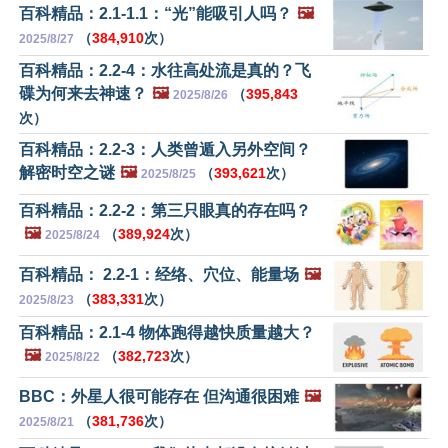
百科精品：2.1-1.1：“光”能吸引人吗？
🖼️
（
384,910
次）
2025/8/27
百科精品：2.2-4：水往高处流是真的？飞
碟为何来去神速？
🖼️
（
395,843
2025/8/26
次）
百科精品：2.2-3：人类曾遁入另外空间？
解密时空之谜
🖼️
（
393,621
次）
2025/8/25
百科精品：2.2-2：第三只眼真的存在吗？
🖼️
（
389,924
次）
2025/8/24
百科精品： 2.2-1：经络、穴位、能量场
🖼️
（
383,331
次）
2025/8/23
百科精品：2.1-4 物体跑得越快质量越大？
🖼️
（
382,723
次）
2025/8/22
BBC：外星人很可能存在 但沟通很困难
🖼️
（
381,736
次）
2025/8/21