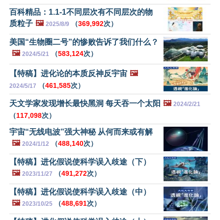
百科精品：1.1-1不同层次有不同层次的物
质粒子
🖼️
（
369,992
次）
2025/8/9
美国“生物圈二号”的惨败告诉了我们什么？
🖼️
（
583,124
次）
2024/5/21
【特稿】进化论的本质反神反宇宙
🖼️
（
461,585
次）
2024/5/17
天文学家发现增长最快黑洞 每天吞一个太阳
🖼️
2024/2/21
（
117,098
次）
宇宙“无线电波”强大神秘 从何而来或有解
🖼️
（
488,140
次）
2024/1/12
【特稿】进化假说使科学误入歧途（下）
🖼️
（
491,272
次）
2023/11/27
【特稿】进化假说使科学误入歧途（中）
🖼️
（
488,691
次）
2023/10/25