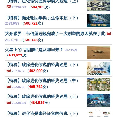
【特稿】进化假说使科学误入歧途（上）
🖼️
（
504,905
次）
2023/9/29
【特稿】濒死轮回学揭示生命本质（下）
（
500,721
次）
2023/9/23
大开眼界！韦伯望远镜完成了一大创举的原因就在于此
🖼️
（
139,148
次）
2023/7/10
火星上的“甜甜圈”是从哪里来？
2023/7/9
（
499,623
次）
【特稿】破除进化假说的经典迷思（下）
🖼️
（
492,609
次）
2023/7/7
【特稿】破除进化假说的经典迷思（中）
🖼️
（
495,752
次）
2023/7/4
【特稿】破除进化假说的经典迷思（上）
🖼️
（
484,519
次）
2023/6/29
【特稿】进化论是未经证实的假说（下）