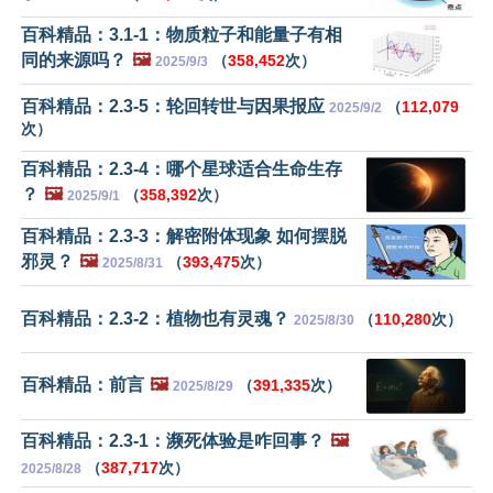
百科精品：3.1-1：物质粒子和能量子有相
同的来源吗？
🖼️
（
358,452
次）
2025/9/3
百科精品：2.3-5：轮回转世与因果报应
（
112,079
2025/9/2
次）
百科精品：2.3-4：哪个星球适合生命生存
？
🖼️
（
358,392
次）
2025/9/1
百科精品：2.3-3：解密附体现象 如何摆脱
邪灵？
🖼️
（
393,475
次）
2025/8/31
百科精品：2.3-2：植物也有灵魂？
（
110,280
次）
2025/8/30
百科精品：前言
🖼️
（
391,335
次）
2025/8/29
百科精品：2.3-1：濒死体验是咋回事？
🖼️
（
387,717
次）
2025/8/28