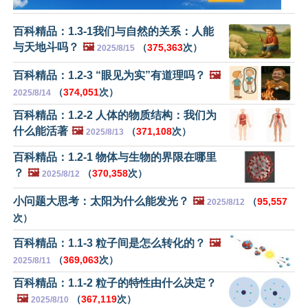
百科精品：1.3-1我们与自然的关系：人能
与天地斗吗？
🖼️
（
375,363
次）
2025/8/15
百科精品：1.2-3 “眼见为实”有道理吗？
🖼️
（
374,051
次）
2025/8/14
百科精品：1.2-2 人体的物质结构：我们为
什么能活著
🖼️
（
371,108
次）
2025/8/13
百科精品：1.2-1 物体与生物的界限在哪里
？
🖼️
（
370,358
次）
2025/8/12
小问题大思考：太阳为什么能发光？
🖼️
（
95,557
2025/8/12
次）
百科精品：1.1-3 粒子间是怎么转化的？
🖼️
（
369,063
次）
2025/8/11
百科精品：1.1-2 粒子的特性由什么决定？
🖼️
（
367,119
次）
2025/8/10