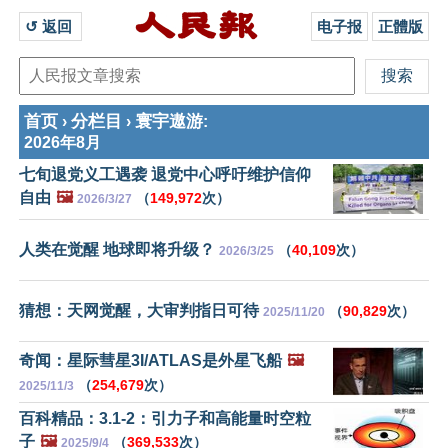
↺ 返回 
电子报
正體版
首页
分栏目
寰宇遨游
›
›
:
2026年8月
七旬退党义工遇袭 退党中心呼吁维护信仰
自由
🖼️
（
149,972
次）
2026/3/27
人类在觉醒 地球即将升级？
（
40,109
次）
2026/3/25
猜想：天网觉醒，大审判指日可待
（
90,829
次）
2025/11/20
奇闻：星际彗星3I/ATLAS是外星飞船
🖼️
（
254,679
次）
2025/11/3
百科精品：3.1-2：引力子和高能量时空粒
子
🖼️
（
369,533
次）
2025/9/4