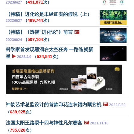
（
491,871
次）
2023/6/27
【特稿】进化论是未经证实的假说（上）
（
489,744
次）
2023/6/27
【特稿】《透视“进化论”》前言
🖼️
（
507,104
次）
2023/6/24
科学家首发现黑洞在太空狂奔 一路造就新
星
▶️
（
524,541
次）
2023/4/9
神韵艺术总监设计的首款印花连衣裙内藏玄机
🖼️
2022/8/30
（
639,925
次）
法国太阳王路易十四与神性凡尔赛宫
🖼️
2021/11/18
（
795,028
次）