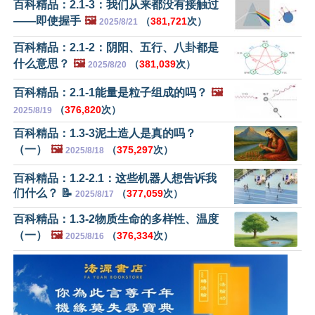
百科精品：2.1-3：我们从来都没有接触过
——即使握手
🖼️
（
381,721
次）
2025/8/21
百科精品：2.1-2：阴阳、五行、八卦都是
什么意思？
🖼️
（
381,039
次）
2025/8/20
百科精品：2.1-1能量是粒子组成的吗？
🖼️
（
376,820
次）
2025/8/19
百科精品：1.3-3泥土造人是真的吗？
（一）
🖼️
（
375,297
次）
2025/8/18
百科精品：1.2-2.1：这些机器人想告诉我
们什么？ 📝
（
377,059
次）
2025/8/17
百科精品：1.3-2物质生命的多样性、温度
（一）
🖼️
（
376,334
次）
2025/8/16