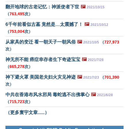
翻开地球的古老记忆：神派使者下世
🖼️
2021/10/15
（
763,495
次）
6千年前看似古墓 竟然是…太震撼了！
🖼️
2021/10/12
（
753,004
次）
从家具的变迁 看一朝天子一朝风俗
🖼️
（
727,973
2021/10/5
次）
神无所不能 癌症幸存者生下奇迹宝宝
🖼️
2021/7/28
（
665,278
次）
神下避火罩 美国老夫妇火灾见神迹
🖼️
（
701,390
2021/7/23
次）
中共在香港布风水邪局 毒蛇逃不出佛掌心
🖼️
2021/6/28
（
715,723
次）
（更多寰宇文章......）